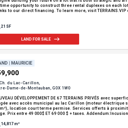
ne building your future on a lot that is both strategic and affordable. At $12 per square foot, it
ime opportunity to construct three rental duplexes on each lot. Turn your vision into reality without banking hass
thanks to our direct financing. To learn more, visit
21 SF
LAND FOR SALE
AND | MAURICIE
59,900
Ch. du Lac-Carillon,
tre-Dame-de-Montauban,
G0X 1W0
VEAU DÉVELOPPEMENT DE 67 TERRAINS PRIVÉS avec superficie e
gée avec accès municipal au lac Carillon (moteur électrique s
m²), location court terme permise. Services offerts à proximit
ge. Prix entre 49 000$ ET 69 000 $ + taxes. Addendum:Incusio
14,817 m²