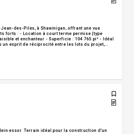
t-Jean-des-Piles, à Shawinigan, offrant une vue
ts forts : - Location à court terme permise (type
isible et enchanteur - Superficie : 104 765 pi² - Idéal
un esprit de réciprocité entre les lots du projet,
ablir une servitude de passage sur la portion avant du
ein essor. Terrain idéal pour la construction d'un