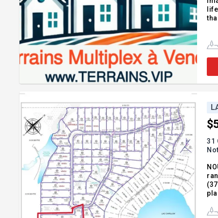
Imagi
lifet
L
$
31 
No
NOU
ran
(37
pla