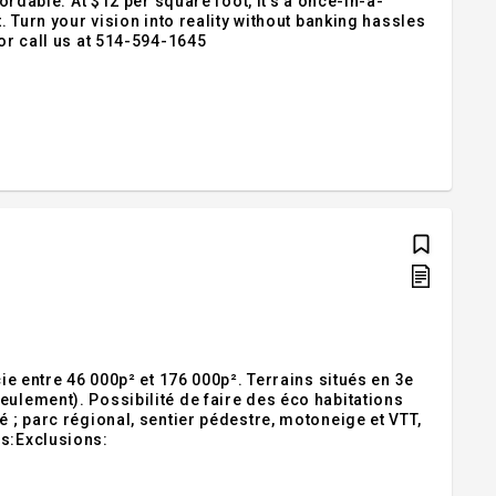
's a once-in-a-
les
 TERRAINS.VIP or call us at 514-594-1645
ntre 46 000p² et 176 000p². Terrains situés en 3e
eulement). Possibilité de faire des éco habitations
é ; parc régional, sentier pédestre, motoneige et VTT,
ns:Exclusions: