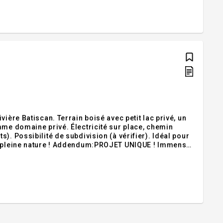
ière Batiscan. Terrain boisé avec petit lac privé, un
mme domaine privé. Électricité sur place, chemin
). Possibilité de subdivision (à vérifier). Idéal pour
en pleine nature ! Addendum:PROJET UNIQUE ! Immense
our les amoureux de la nature, investisseurs ou