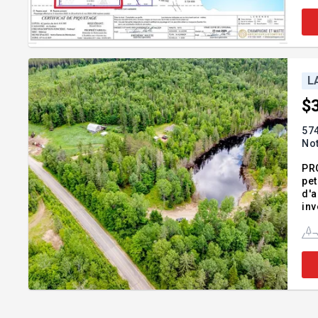
L
$
574
No
PRO
pet
d'a
inv
ter
pa