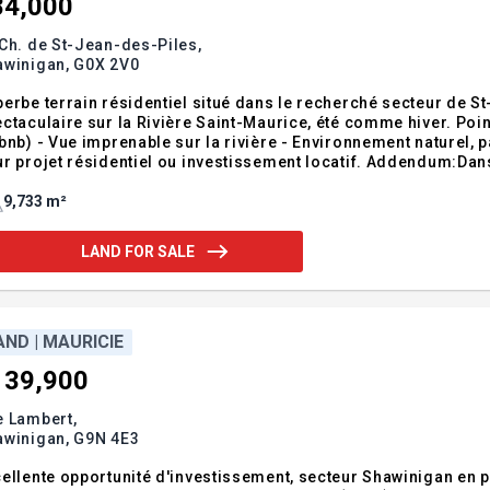
84,000
Ch. de St-Jean-des-Piles,
awinigan,
G0X 2V0
erbe terrain résidentiel situé dans le recherché secteur de S
ctaculaire sur la Rivière Saint-Maurice, été comme hiver. Poin
bnb) - Vue imprenable sur la rivière - Environnement naturel, pa
r projet résidentiel ou investissement locatif. Addendum:Dans 
cheteur consent, au besoin, à signer tout acte requis afin d'ét
9,733 m²
LAND FOR SALE
AND | MAURICIE
139,900
e Lambert,
awinigan,
G9N 4E3
ellente opportunité d'investissement, secteur Shawinigan en pl