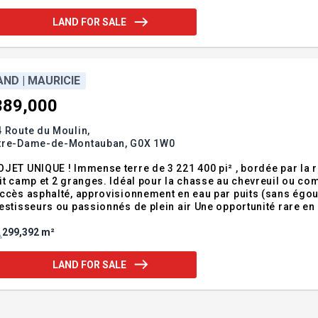
LAND FOR SALE
AND | MAURICIE
389,000
 Route du Moulin,
tre-Dame-de-Montauban,
G0X 1W0
JET UNIQUE ! Immense terre de 3 221 400 pi² , bordée par la riv
it camp et 2 granges. Idéal pour la chasse au chevreuil ou co
ccès asphalté, approvisionnement en eau par puits (sans égouts
estisseurs ou passionnés de plein air Une opportunité rare 
re de plus de 3 221 400 pi² offrant un potentiel exceptionnel p
ssionné
299,392 m²
LAND FOR SALE