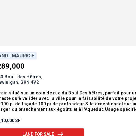
AND | MAURICIE
289,000
3 Boul. des Hêtres,
awinigan,
G9N 4V2
rain situé sur un coin de rue du Boul Des hêtres, parfait pour 
reste qu'à valider avec la ville pour la faisabilité de votre p
 100 pi de façade 100 pi de profondeur Site exceptionnel sur
rger du branchement aux égoûts et à l'Aqueduc Usage spécifi
ertissement et à caractère récréotouristique. 3011 - Industr
vice de répar
10,000 SF
LAND FOR SALE