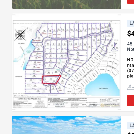
L
$
45 
No
NOU
ran
(37
pla
L