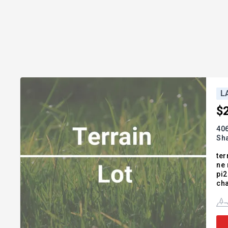
L
$
406
Sh
ter
ne 
pi2
cha
div
Ser