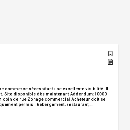
une commerce nécessitant une excellente visibilité. Il
rojet. Site disponible dès maintenant Addendum:10000
 un coin de rue Zonage commercial Acheteur doit se
quement permis : hébergement, restaurant,
ie de l'impression de formulaires commerciaux 6411 -