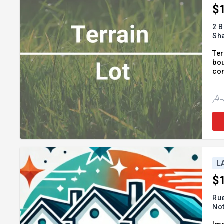
$
2 B
Sh
Ter
bo
com
L
$1
Ru
No