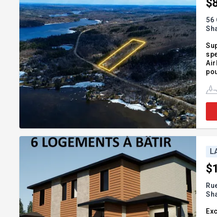
$
56 
Sh
Sup
spe
Air
pou
l'a
ter
L
$
Ru
Sh
Exc