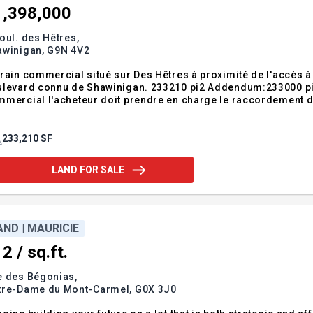
1,398,000
oul. des Hêtres,
awinigan,
G9N 4V2
rain commercial situé sur Des Hêtres à proximité de l'accès à l
ulevard connu de Shawinigan. 233210 pi2 Addendum:233000 pi2
mercial l'acheteur doit prendre en charge le raccordement d
233,210 SF
LAND FOR SALE
AND | MAURICIE
2 / sq.ft.
e des Bégonias,
tre-Dame du Mont-Carmel,
G0X 3J0