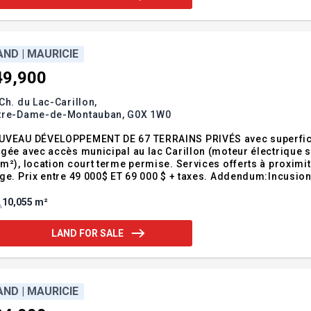
AND | MAURICIE
49,900
Ch. du Lac-Carillon,
tre-Dame-de-Montauban,
G0X 1W0
VEAU DÉVELOPPEMENT DE 67 TERRAINS PRIVÉS avec superficie e
gée avec accès municipal au lac Carillon (moteur électrique s
m²), location court terme permise. Services offerts à proximit
ge. Prix entre 49 000$ ET 69 000 $ + taxes. Addendum:Incusio
10,055 m²
LAND FOR SALE
AND | MAURICIE