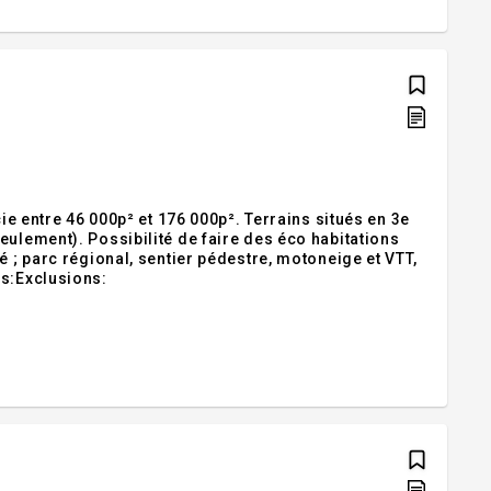
ntre 46 000p² et 176 000p². Terrains situés en 3e
eulement). Possibilité de faire des éco habitations
é ; parc régional, sentier pédestre, motoneige et VTT,
ns:Exclusions: