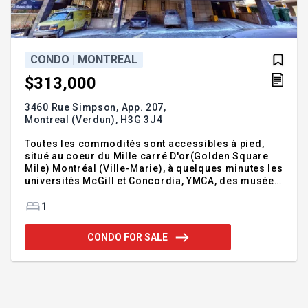
CONDO | MONTREAL
$313,000
3460 Rue Simpson, App. 207,
Montreal (Verdun),
H3G 3J4
Toutes les commodités sont accessibles à pied,
situé au coeur du Mille carré D'or(Golden Square
Mile) Montréal (Ville-Marie), à quelques minutes les
universités McGill et Concordia, YMCA, des musées,
des boutiques de choix et des grands restaurants.
Salon et salle à manger à aire ouverte, chambre
1
spacieuse fermée. Ideal pour étudiants et
professionnelles Addendum:- Portier 24 Hrs 7
CONDO FOR SALE
jours per semain- - Casier disponible - Plafond de
9'. Salon, salle a manger et cuisine aire ouvert.
Incusions:Réfrigérateur, Lave-vaisselle
Bosch,Poêle, Micro-ondes, Laveuse et Sécheuse
intégré