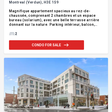
Montreal (Verdun),
H3E 1S9
Magnifique appartement spacieux au rez-de-
chaussée, comprenant 2 chambres et un espace
bureau (solarium), avec une belle terrasse arrière
donnant sur la nature. Parking intérieur, balcon,
nombreux rangements. Grande salle de bains avec
baignoire et douche séparées. Un espace lumineux
2
et calme, à proximité de l'autoroute 168 et de toutes
les commodités. Addendum:Beau condo situé dans
CONDO FOR SALE
un secteur tranquille et en demande de l'Ile des
Soeurs. Rue très tranquille et peu passante, à côté
de 2 superbes parcs. A 10 minutes du centre-ville
de Montréal, vous vous sentirez ici comme dans
une