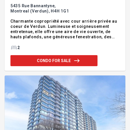
5435 Rue Bannantyne,
Montreal (Verdun),
H4H 1G1
Charmante copropriété avec cour arrière privée au
coeur de Verdun. Lumineuse et soigneusement
entretenue, elle offre une aire de vie ouverte, de
hauts plafonds, une généreuse fenestration, des
planchers de bois et un mur de brique décoratif qui
lui confèrent beaucoup de cachet. La cuisine est
2
fonctionnelle avec ses armoires aux lignes
épurées, son dosseret et son évier double. Le sous-
CONDO FOR SALE
sol, non aménagé, offre un excellent potentiel selon
vos besoins. Profitez d'une rare cour clôturée et
aménagée, d'un stationnement privé et d'un
emplacement recherché, à proximité du métro, des
parcs, des commer