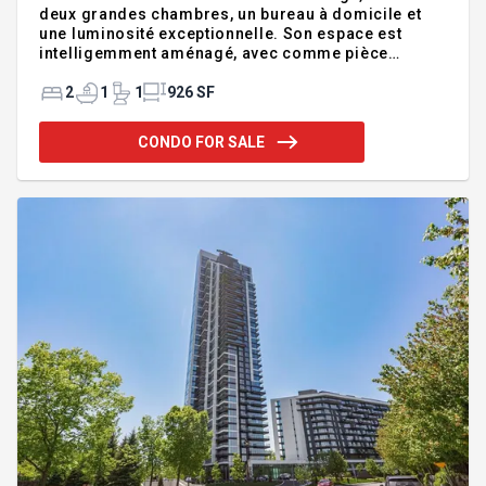
deux grandes chambres, un bureau à domicile et
une luminosité exceptionnelle. Son espace est
intelligemment aménagé, avec comme pièce
maîtresse une magnifique terrasse privée, idéale
pour admirer de superbes couchers de soleil. Situé
2
1
1
926 SF
à seulement 650 mètres du métro Verdun et à
quelques pas du bord de l'eau, vous profiterez d'un
CONDO FOR SALE
emplacement de choix à proximité des parcs,
commerces, restaurants et de tous les services.
Une occasion à ne pas manquer! INCLUSIONS
Luminaires et stores EXCLUSIONS --