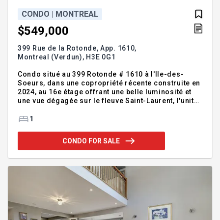
CONDO | MONTREAL
$549,000
399 Rue de la Rotonde, App. 1610,
Montreal (Verdun),
H3E 0G1
Condo situé au 399 Rotonde # 1610 à l'Ile-des-
Soeurs, dans une copropriété récente construite en
2024, au 16e étage offrant une belle luminosité et
une vue dégagée sur le fleuve Saint-Laurent, l'unité
dispose d'un espace de vie à aire ouverte
comprenant salon, salle à manger et cuisine
1
équipée, une chambre, une salle de bains, un balcon
privé ainsi qu'un stationnement intérieur muni d'une
CONDO FOR SALE
borne de recharge électrique et un espace de
rangement. L'immeuble propose des commodités
incluant spa, salle de sport et piscine extérieur,
emplacement recherché combinant tranquillité,
espaces verts et accè