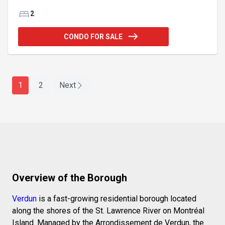
exceptionnelle et offre une qualité comparable au
neuf. Emplacement pratique près du lobby et du
2
garage, avec stationnement intérieur situé
directement à côté des ascenseurs. Profitez
CONDO FOR SALE
d'installations haut de gamme : terrasse sur le toit,
piscine extérieure, chalet urbain, gym, suite pour
invités et portier 24/7. À distance de marche du
REM et près de tous les services. Addendum:L'unité
1
2
Next
Overview of the Borough
Verdun
is a fast-growing residential borough located
along the shores of the St. Lawrence River on Montréal
Island. Managed by the Arrondissement de Verdun, the