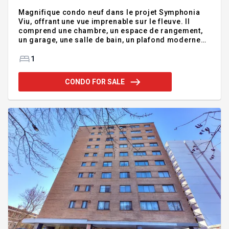
Magnifique condo neuf dans le projet Symphonia
Viu, offrant une vue imprenable sur le fleuve. Il
comprend une chambre, un espace de rangement,
un garage, une salle de bain, un plafond moderne
de 2,74 m (9 pi), des finitions haut de gamme, des
fenêtres pleine hauteur baignées de lumière
1
naturelle et une vue exceptionnelle sur le fleuve
Saint-Laurent. Un grand balcon/terrasse complète
CONDO FOR SALE
ce bien. Cette propriété riveraine allie confort
moderne et commodités dans un emplacement de
choix. Accès facile aux transports en commun:
autobus n°12/168/176 et à 5minutes du centre-ville
en train REM. Adde