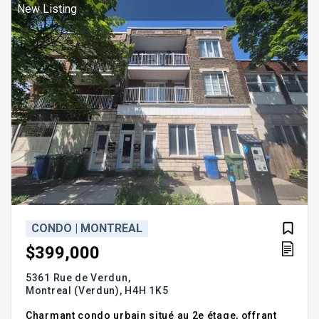
room, tennis courts, and private garden
New Listing
CONDO | MONTREAL
$399,000
5361 Rue de Verdun,
Montreal (Verdun),
H4H 1K5
Charmant condo urbain situé au 2e étage, offrant