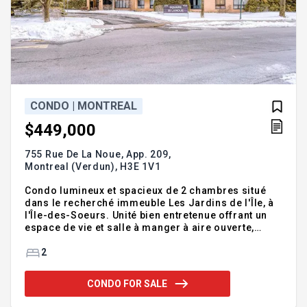
CONDO | MONTREAL
$449,000
755 Rue De La Noue, App. 209,
Montreal (Verdun),
H3E 1V1
Condo lumineux et spacieux de 2 chambres situé
dans le recherché immeuble Les Jardins de l'Île, à
l'Île-des-Soeurs. Unité bien entretenue offrant un
espace de vie et salle à manger à aire ouverte,
agrémenté de grandes fenêtres laissant entrer une
abondante lumière naturelle. Profitez d'un balcon
2
privé avec vue paisible sur la verdure. Cuisine
moderne, laveuse-sécheuse dans l'unité, et
CONDO FOR SALE
stationnement intérieur inclus. Emplacement idéal à
distance de marche des parcs, pistes cyclables,