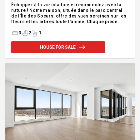
Échappez à la vie citadine et reconnectez avec la
nature ! Notre maison, située dans le parc central
de l'Île des Soeurs, offre des vues sereines sur les
fleurs et les arbres toute l'année. Chaque pièce
offre une vue unique sur le parc, la rue ou le jardin,
offrant ainsi un paysage magnifique. Réveillez-
3
2
1
vous au son du chant des oiseaux et au parfum des
fleurs, et profitez des vues nocturnes
HOUSE FOR SALE
impressionnantes et du ciel étoilé. Grâce au
nouveau REM, l'accès à la ville est facile.
Récemment rénovée (à l'exception de la cuisine en
raison de la pandémie), la maison n'attend que vous
pour profiter d