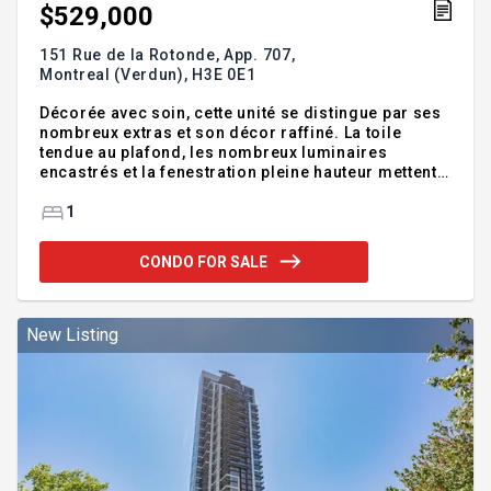
$529,000
151 Rue de la Rotonde, App. 707,
Montreal (Verdun),
H3E 0E1
Décorée avec soin, cette unité se distingue par ses
nombreux extras et son décor raffiné. La toile
tendue au plafond, les nombreux luminaires
encastrés et la fenestration pleine hauteur mettent
en valeur la vue sur le fleuve Saint-Laurent et le
centre-ville. Sa configuration optimisée offre une
1
aire de vie fonctionnelle, un hall d'entrée, une salle
de lavage indépendante ainsi que plusieurs
CONDO FOR SALE
espaces de rangement. L'unité comprend
également un garage intérieur et un espace de
rangement privé. Evolo X propose un style de vie
digne d'un hôtel, avec des commodités haut de
New Listing
gamme, à 4 minutes à pied