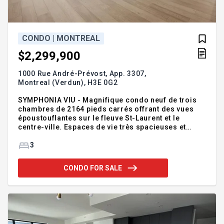
CONDO | MONTREAL
$2,299,900
1000 Rue André-Prévost, App. 3307,
Montreal (Verdun),
H3E 0G2
SYMPHONIA VIU - Magnifique condo neuf de trois
chambres de 2164 pieds carrés offrant des vues
époustouflantes sur le fleuve St-Laurent et le
centre-ville. Espaces de vie très spacieuses et
simplement magnifiques avec fenestration pleine
grandeur. Finitions haut de gamme et
3
électroménagers de marque Miele. Deux
stationnements. Immeuble à l'architecture moderne
CONDO FOR SALE
construit avec des matériaux de qualité.
Magnifiques aires communes. Cette unité luxueuse
offre une expérience de vie exceptionnelle, alliant
une élégance contemporaine et un environnement
paisible bordé par le fleuve St-Laurent et la nat