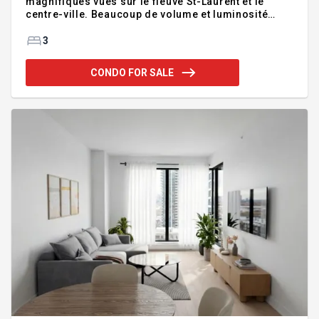
magnifiques vues sur le fleuve St-Laurent et le
centre-ville. Beaucoup de volume et luminosité
avec plafonds de 10 pieds et fenêtres pleine
hauteur. Design raffiné et finitions haut de gamme :
3
planchers de bois de chêne, comptoirs en quartz et
électroménagers Miele. Stationnement et
CONDO FOR SALE
rangement. Immeuble à l'architecture moderne
construit avec des matériaux de qualité.
Magnifiques aires communes comprenant, entre
autres, gym, piscines intérieure et extérieure, spa et
sauna. Venez découvrir un cadre de vie