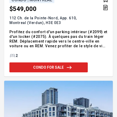
$549,000
112 Ch. de la Pointe-Nord, App. 610,
Montreal (Verdun),
H3E 0E3
Profitez du confort d'un parking intérieur (#2099) et
d'un locker (#2075). À quelques pas du train léger
REM. Déplacement rapide vers le centre-ville en
voiture ou en REM. Venez profiter de le style de vie
relaxant de L'Île-des-Soeurs.
Addendum:Incusions:réfrigérateur, cuisinière,
2
lave-vaisselleExclusions:furniture, laveuse,
sécheuse. Les effets personnels, meubles et
CONDO FOR SALE
accessoires du locataire (les luminaires au-dessus
du comptoir de la cuisine et de la table à manger,
ainsi que tout objet appartenant au locataire ou
remplacé par celui-ci).