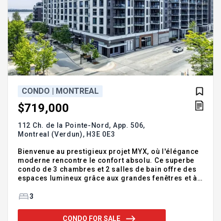
CONDO | MONTREAL
$719,000
112 Ch. de la Pointe-Nord, App. 506,
Montreal (Verdun),
H3E 0E3
Bienvenue au prestigieux projet MYX, où l'élégance
moderne rencontre le confort absolu. Ce superbe
condo de 3 chambres et 2 salles de bain offre des
espaces lumineux grâce aux grandes fenêtres et à
son aire de vie ouverte. La cuisine contemporaine,
aux lignes épurées, s'intègre harmonieusement au
3
salon et à la salle à manger. La chambre principale
dispose d'une salle de bain attenante, tandis que
CONDO FOR SALE