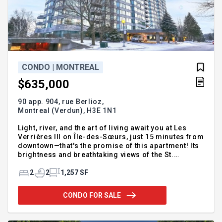
CONDO | MONTREAL
$635,000
90 app. 904, rue Berlioz,
Montreal (Verdun),
H3E 1N1
Light, river, and the art of living await you at Les
Verrières III on Île-des-Sœurs, just 15 minutes from
downtown—that's the promise of this apartment! Its
brightness and breathtaking views of the St.
Lawrence River will give you a sense of well-being
from your very first visit. A large open-concept
2
2
1,257 SF
kitchen, living, and dining area. Two bedrooms, one
of which is versatile and could serve as a solarium,
CONDO FOR SALE
office, or relaxation room. Storage in the basement
and indoor parking. Exceptional amenities include
indoor and outdoor pools, a spa, a gym, a billiards