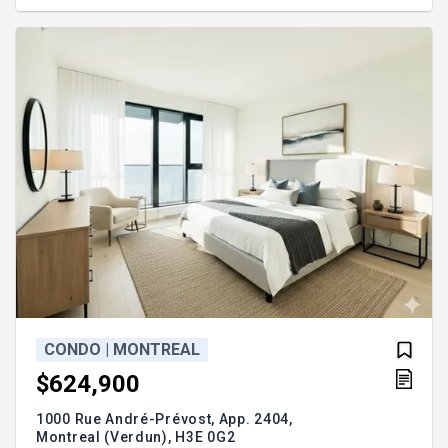
comprennent notamment un gym, des piscines
intérieure et extérieure, un spa et un sauna. Vivre à
Symphonia VIU, c'est admirer chaque jour des vues
exceptionnelles dans un env
CONDO | MONTREAL
$624,900
1000 Rue André-Prévost, App. 2404,
Montreal (Verdun),
H3E 0G2