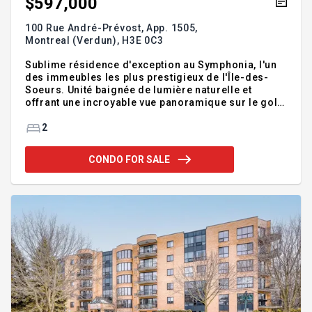
$597,000
100 Rue André-Prévost, App. 1505,
Montreal (Verdun),
H3E 0C3
Sublime résidence d'exception au Symphonia, l'un
des immeubles les plus prestigieux de l'Île-des-
Soeurs. Unité baignée de lumière naturelle et
offrant une incroyable vue panoramique sur le golf,
le fleuve et le centre-ville! Cette perle rare vous
offre une cuisine contemporaine élégante, une
2
somptueuse chambre principale avec walk-in et sa
salle de bains privative, en plus d'un chambre vitré
CONDO FOR SALE
polyvalente (bureau). Locker et garage. Prestations
haut de gamme : sécurité 24/7, piscines int./ext.,
spa, sauna, hammam, lounges, salles de jeux,
parking visiteur, chambres d'invités ($). Un
raffinement