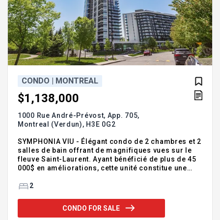
CONDO | MONTREAL
$1,138,000
1000 Rue André-Prévost, App. 705,
Montreal (Verdun),
H3E 0G2
SYMPHONIA VIU - Élégant condo de 2 chambres et 2
salles de bain offrant de magnifiques vues sur le
fleuve Saint-Laurent. Ayant bénéficié de plus de 45
000$ en améliorations, cette unité constitue une
opportunité rare. Situé dans un immeuble à
l'architecture moderne construit avec des
2
matériaux de qualité, l'unité se distingue par sa
fenestration pleine grandeur ainsi que par ses
CONDO FOR SALE
finitions haut de gamme. Les aires communes