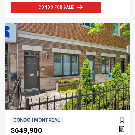
moderne avec comptoirs en quartz, deux salles de
CONDO FOR SALE
bain complètes, ainsi qu'une spacieuse mezzanine
équipée d'un lit escamotable inclus. Celle-ci
s'ouvre sur une vaste terrasse idéale pour recevoir
ou se détendre. Addendum:Laissez-vous séduire
par ce magnifique c
CONDO | MONTREAL
$649,900