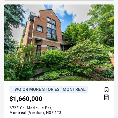
épiceries, restaurants et transports en commun.
Accès rapide au centre-ville de Montréal. Parfait
pour les gens
TWO OR MORE STORIES | MONTREAL
$1,660,000
672Z Ch. Marie-Le Ber,
Montreal (Verdun),
H3E 1T3