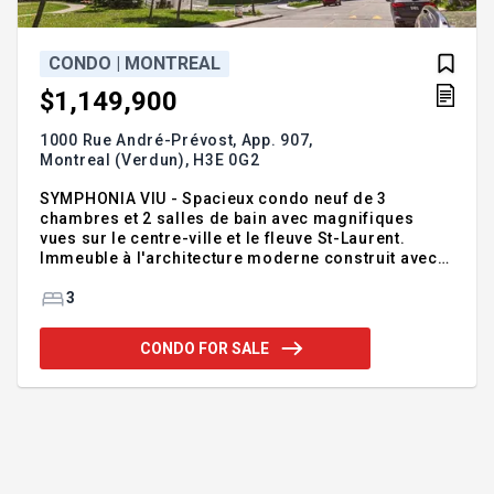
CONDO | MONTREAL
$1,149,900
1000 Rue André-Prévost, App. 907,
Montreal (Verdun),
H3E 0G2
SYMPHONIA VIU - Spacieux condo neuf de 3
chambres et 2 salles de bain avec magnifiques
vues sur le centre-ville et le fleuve St-Laurent.
Immeuble à l'architecture moderne construit avec
des matériaux de qualité. Fenestration pleine
grandeur offrant beaucoup de luminosité. Finitions
3
haut de gamme (comptoir de quartz, plancher de
chêne, portes conception italiennes). Magnifiques
CONDO FOR SALE
aires communes comprenant, entre autres, gym,
piscines extérieure et intérieure, spa et sauna. Vivre
à Symphonia VIU, c'est pouvoir admirer des vues
magnifiques au quotidien dans un environnement
paisible, entouré de la