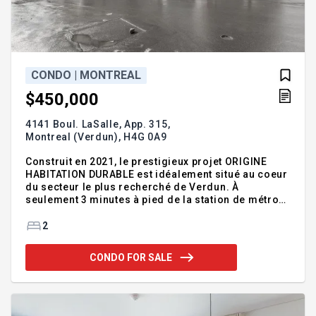
CONDO | MONTREAL
$450,000
4141 Boul. LaSalle, App. 315,
Montreal (Verdun),
H4G 0A9
Construit en 2021, le prestigieux projet ORIGINE
HABITATION DURABLE est idéalement situé au coeur
du secteur le plus recherché de Verdun. À
seulement 3 minutes à pied de la station de métro
De l'Église, à proximité de la plage de Verdun et de
magnifiques espaces verts. Entouré de restaurants,
2
cafés, commerces de proximité et de l'Hôpital de
Verdun. Ce condo lumineux et élégant offre des
CONDO FOR SALE
finitions modernes, une aire ouverte, une cuisine
raffinée, 2 chambres ainsi qu'un balcon.
Confortable et baigné de lumière, il propose un
style de vie exceptionnel. Une visite s'impose !
Addendum:Le