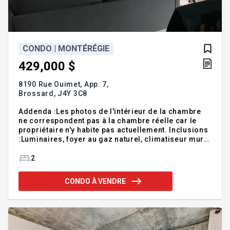
CONDO | MONTÉRÉGIE
429,000 $
8190 Rue Ouimet, App. 7,
Brossard,
J4Y 3C8
Addenda :Les photos de l'intérieur de la chambre
ne correspondent pas à la chambre réelle car le
propriétaire n'y habite pas actuellement. Inclusions
:Luminaires, foyer au gaz naturel, climatiseur mural
avec compresseur, ouvre-porte de garage
électrique, chauffe-eau à gaz de 40 gallons,
2
chauffage au sol radiant à eau chaude au
gaz.Exclusions :
CONDO À VENDRE