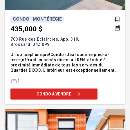
CONDO | MONTÉRÉGIE
435,000 $
700 Rue des Éclaircies, App. 319,
Brossard,
J4Z 0P9
Un concept unique!Condo idéal comme pied-à-
terre,offrant un accès direct au REM et situé à
proximité immédiate de tous les services du
Quartier DIX30. L'intérieur est exceptionnellement
luxueux:aucun élément standard n'a été conservé,
faisant de cette unité un espace unique sur le
1
marché. L'aire de vie entièrement ouverte procure
une atmosphère paisible, lumineuse et ensoleillée.
CONDO À VENDRE
La salle de bains, digne d'un magazine, propose
une somptueuse douche vitrée avec plomberie haut
de gamme.La cuisine se distingue par son îlot avec
coin lunch ainsi qu'un espace bureau parfaitement
intégré.Le condo co