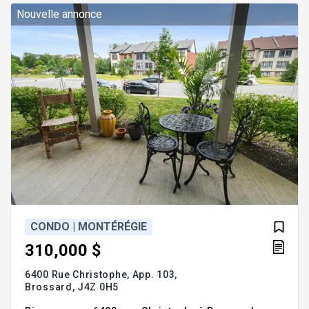
Addenda :Superbe condo de 1 286 pi² situé au 2e n
Nouvelle annonce
CONDO | MONTÉRÉGIE
310,000 $
6400 Rue Christophe, App. 103,
Brossard,
J4Z 0H5