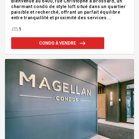
Bienvenue au 6400, rue Christophe à Brossard, un
charmant condo de style loft situé dans un quartier
paisible et recherché, offrant un parfait équilibre
entre tranquillité et proximité des services.
Excellent rapport-qualité-prix!! Addenda :L'unité se
distingue par son aire de vie à concept ouvert et sa
1
chambre à coucher intelligemment séparée,
procurant à la fois le cachet d'un loft et l'intimité
CONDO À VENDRE
d'une chambre fermée. Vous profiterez également
d'une belle terrasse, idéale pour vos moments de
détente, d'un climatiseur mural assurant un confort
optimal durant la saison estivale, ainsi