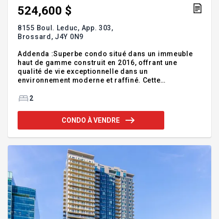
524,600 $
8155 Boul. Leduc, App. 303,
Brossard,
J4Y 0N9
Addenda :Superbe condo situé dans un immeuble
haut de gamme construit en 2016, offrant une
qualité de vie exceptionnelle dans un
environnement moderne et raffiné. Cette
magnifique unité de coin, baignée de lumière
naturelle grâce à sa fenestration pleine hauteur sur
2
deux côtés, propose un décor à la fois
contemporain, élégant et apaisant. Profitez d'une
CONDO À VENDRE
vue dégagée sur la piscine creusée, la pergola
ainsi que le parc environnant. La disposition
intelligente des pièces met en valeur une cuisine
centrale conviviale, parfaitement intégrée à
l'espace de vie. De nombreuses finitions et am