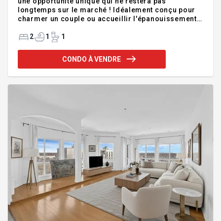
une opportunité unique qui ne restera pas
longtemps sur le marché ! Idéalement conçu pour
charmer un couple ou accueillir l'épanouissement
d'une petite famille. Les espaces, baignées d'une
généreuse lumière naturelle, créent une
2
1
1
atmosphère chaleureuse, vibrante et profondément
invitante. Cet immeuble bénéficie d'un emplacement
CONDO À VENDRE
stratégique, il vous place à proximité immédiate
des écoles, des parcs verdoyants, des commerces
branchés et des transports en commun. Tout est
accessible en un clin d'oeil pour vous offrir une
qualité de vie urbaine et se