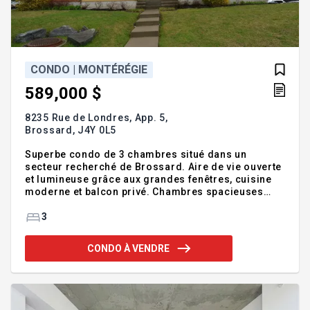
CONDO | MONTÉRÉGIE
589,000 $
8235 Rue de Londres, App. 5,
Brossard,
J4Y 0L5
Superbe condo de 3 chambres situé dans un
secteur recherché de Brossard. Aire de vie ouverte
et lumineuse grâce aux grandes fenêtres, cuisine
moderne et balcon privé. Chambres spacieuses
avec rangement. Inclut 2 stationnements intérieur .
À proximité des parcs, écoles, Quartier DIX30, REM
3
et services. Idéal pour une vie confortable et
pratique. Addenda :Découvrez un condo
CONDO À VENDRE
exceptionnel de 3 chambres situé dans l'un des
secteurs les plus prisés de Brossard, une adresse
qui combine élégance, confort et qualité de vie. Dès
votre arrivée, vous serez séduit par l'atmosphère
chaleureuse et