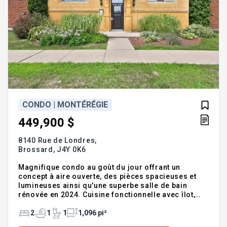
CONDO | MONTÉRÉGIE
449,900 $
8140 Rue de Londres,
Brossard,
J4Y 0K6
Magnifique condo au goût du jour offrant un
concept à aire ouverte, des pièces spacieuses et
lumineuses ainsi qu'une superbe salle de bain
rénovée en 2024. Cuisine fonctionnelle avec îlot,
comptoir-lunch et grand garde-manger (arrière-
cuisine), deux chambres de bonnes dimensions,
2
1
1
1,096 pi²
foyer électrique au salon et grand balcon. Profitez