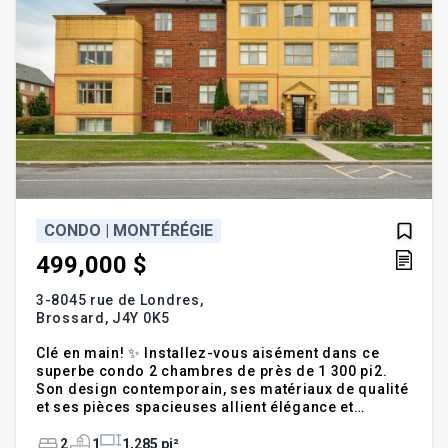
CONDO | MONTÉRÉGIE
499,000 $
3-8045 rue de Londres,
Brossard,
J4Y 0K5
Clé en main! ✨ Installez-vous aisément dans ce
superbe condo 2 chambres de près de 1 300 pi2.
Son design contemporain, ses matériaux de qualité
et ses pièces spacieuses allient élégance et
confort. La chambre principale dispose d'un
rangement intégré sur mesure. L'aire de vie
2
1
1,285 pi²