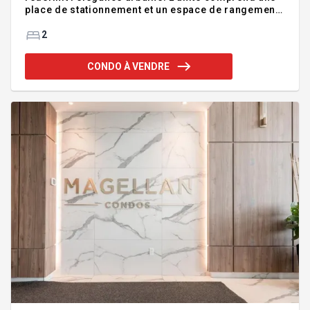
place de stationnement et un espace de rangement.
Profitez des piscines intérieure et extérieure, d'une
salle de sport entièrement équipée, de salles
2
communes, d'une terrasse sur le toit et d'un salon
panoramique. À 5 minutes à pied de la station REM
CONDO À VENDRE
et à 15 minutes du centre-ville de Montréal, le
condo bénéficie d'un emplacement idéal face au
parc urbain de Brossard, à distance de marche du
quartier Dix30. Addenda :Inclusions :ré