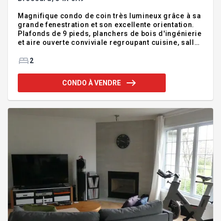
Magnifique condo de coin très lumineux grâce à sa
grande fenestration et son excellente orientation.
Plafonds de 9 pieds, planchers de bois d'ingénierie
et aire ouverte conviviale regroupant cuisine, salle
à manger et salon. Cuisine moderne avec
comptoirs en granit et électroménagers inclus.
2
Grande chambre principale avec walk-in, deuxième
chambre de bonne dimension et vaste salle de bain
CONDO À VENDRE
avec douche vitrée séparée. Grand balcon avec vue
sur le centre-ville. Thermopompe 2021. Garage
intérieur, stationnement extérieur et rangement
inclus. Ascenseur, piscine extérieure. Emplacement
recherché prè