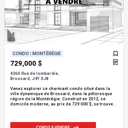
CONDO | MONTÉRÉGIE
729,000 $
4360 Rue de lombardie,
Brossard,
J4Y 0J8
Venez explorer ce charmant condo situé dans la
ville dynamique de Brossard, dans la pittoresque
région de la Montérégie. Construit en 2012, ce
domicile moderne, au prix de 729 000 $, se trouve
sur la Rue de Lombardie, un emplacement très
recherché. L'unité respire le style contemporain,
qui plaira sûrement à ceux qui recherchent un
espace de vie élégant. Immergez-vous dans tout ce
CONDO À VENDRE