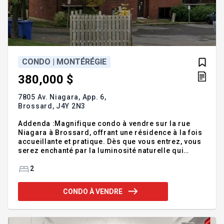
CONDO | MONTÉRÉGIE
380,000 $
7805 Av. Niagara, App. 6,
Brossard,
J4Y 2N3
Addenda :Magnifique condo à vendre sur la rue
Niagara à Brossard, offrant une résidence à la fois
accueillante et pratique. Dès que vous entrez, vous
serez enchanté par la luminosité naturelle qui
inonde chaque pièce, créant ainsi une ambiance
chaleureuse et invitante. La cuisine à aire ouverte
2
est un véritable atout de cette propriété, vous
permettant de cuisiner tout en restant connecté
CONDO À VENDRE
avec vos invités ou votre famille. Celle-ci deviendra
rapidement le coeur de votre foyer. Les pièces sont
de bonnes dimensions. L'espace de rangement est
un atout important. L'emplacement est un a