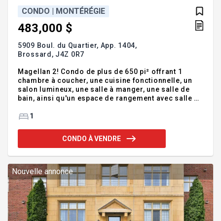
CONDO | MONTÉRÉGIE
483,000 $
5909 Boul. du Quartier, App. 1404,
Brossard,
J4Z 0R7
Magellan 2! Condo de plus de 650 pi² offrant 1
chambre à coucher, une cuisine fonctionnelle, un
salon lumineux, une salle à manger, une salle de
bain, ainsi qu'un espace de rangement avec salle de
lavage. Vous profiterez également d'un immense
balcon ensoleillé l'après-midi avec vue dégagée,
1
en plus d'un espace de stationnement intérieur au
garage + un locker. Un emplacement de rêve, à
CONDO À VENDRE
proximité de toutes les commodités : écoles,
Quartier Dix30, accès facile aux autoroutes, train
REM, et bien plus encore ! Addenda :659 pi2 3 1/2
avec 1 garage Grand balcon panoramique sur ville
Nouvelle annonce
et la