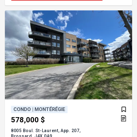
un casier de rangement. Profitez d'équipements
exceptionnels: piscine chauffée, gymnase, salon et
terrasse sur le toit. Accès Direct au REM, aux
commerces
CONDO | MONTÉRÉGIE
578,000 $
8005 Boul. St-Laurent, App. 207,
Brossard,
J4X 0A9