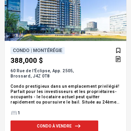
CONDO | MONTÉRÉGIE
388,000 $
60 Rue de l'Éclipse, App. 2505,
Brossard,
J4Z 0T8
Condo prestigieux dans un emplacement privilégié!
Parfait pour les investisseurs et les propriétaires-
occupants - le locataire actuel peut quitter
rapidement ou poursuivre le bail. Située au 24ème
étage du célèbre bâtiment Nobel, cette unité de luxe
offre une vue panoramique à couper le souffle sur
1
le Dix30. Lumineuse disposition à aire ouverte,
élégante cuisine moderne avec des appareils haut
CONDO À VENDRE
de gamme. Comprend un stationnement intérieur et