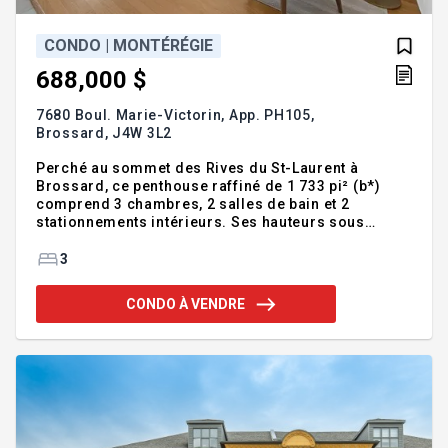
CONDO | MONTÉRÉGIE
688,000 $
7680 Boul. Marie-Victorin, App. PH105,
Brossard,
J4W 3L2
Perché au sommet des Rives du St-Laurent à
Brossard, ce penthouse raffiné de 1 733 pi² (b*)
comprend 3 chambres, 2 salles de bain et 2
stationnements intérieurs. Ses hauteurs sous
plafond généreuses et ses fenêtres sur trois côtés
offrent des vues imprenables sur le fleuve Saint-
3
Laurent, l'Île des Soeurs et le centre-ville de
Montréal. La cuisine ouverte et lumineuse séduit
CONDO À VENDRE
par ses armoires blanches, son îlot central et ses
éclairages encastrés, alliant style et sophistication
dans un emplacement de choix. Addenda
:Bienvenue au 7680 Boul. Marie-Victorin PH105,
Brossard (Rive-Sud) à v