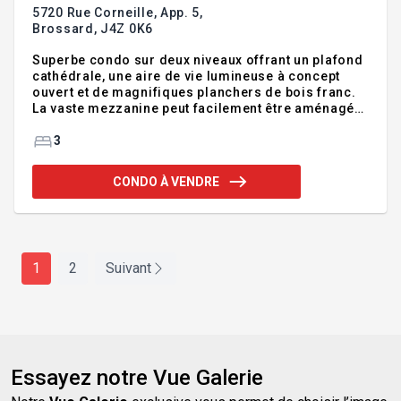
5720 Rue Corneille, App. 5,
Brossard,
J4Z 0K6
Superbe condo sur deux niveaux offrant un plafond
cathédrale, une aire de vie lumineuse à concept
ouvert et de magnifiques planchers de bois franc.
La vaste mezzanine peut facilement être aménagée
en troisième chambre, bureau à domicile, salle
d'entraînement ou espace polyvalent selon vos
3
besoins. Garage privé et espace de rangement
inclus. Une propriété spacieuse, élégante et
CONDO À VENDRE
soigneusement entretenue. Addenda :Inclusions
:Lave-vaisselle, réfrigérateur, cuisinière, stores,
tous les luminaires de nature permanente,
climatiseur mural, ouvre-porte et cadenas pour le
garage et
1
2
Suivant
Essayez notre Vue Galerie