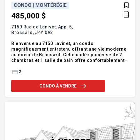
CONDO | MONTÉRÉGIE
485,000 $
7150 Rue de Lanivet, App. 5,
Brossard,
J4Y 0A3
Bienvenue au 7150 Lavinet, un condo
magnifiquement entretenu offrant une vie moderne
au coeur de Brossard. Cette unité spacieuse de 2
chambres et 1 salle de bain offre confortablement
1104 pieds carrés d'espace habitable. Le condo est
équipé avec tous les électroménagers essentiels,
2
balcon privé, 2 espaces de stationnement
extérieurs. Ce condo bénéficie d'un emplacement
CONDO À VENDRE
privilégié avec un accès facile aux commodités
locales, aux centres commerciaux, aux restaurants
et aux transports en commun. Brossard est
reconnue pour sa communauté dynamique et ses
excellents services, ce qui en fait un endr