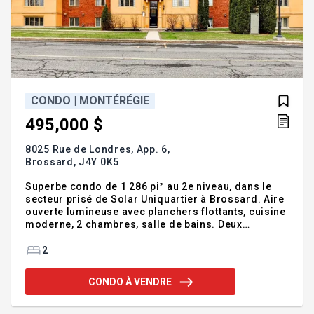
CONDO | MONTÉRÉGIE
495,000 $
8025 Rue de Londres, App. 6,
Brossard,
J4Y 0K5
Superbe condo de 1 286 pi² au 2e niveau, dans le
secteur prisé de Solar Uniquartier à Brossard. Aire
ouverte lumineuse avec planchers flottants, cuisine
moderne, 2 chambres, salle de bains. Deux
stationnements inclus et accès à la piscine. À 10
min à pied du REM Panama (centre-ville en ~20
2
min), à 5 min du DIX30 et des autoroutes 10 et 30.
Secteur familial et tranquille, à distance de marche
CONDO À VENDRE
des écoles, parcs, épiceries et commerces. Forte
valeur de revente. Inclusions : stores, luminaires,
lustres, lave-vaisselle, climatiseur mobile.