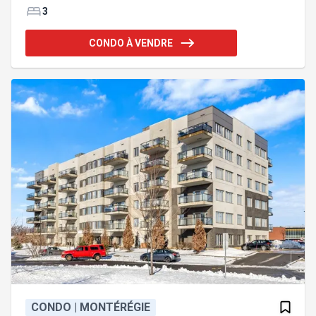
principaux axes routiers, cette propriété offre un
3
équilibre parfait entre confort moderne et
emplacement stratégique . Dès l'entrée, vous
CONDO À VENDRE
découvrirez une aire de vie lumineuse et
conviviale. Le concept à aire ouverte crée une
atmosphère chaleureuse et fluide, idéale pour
recevoir ou profiter de moments en famille. La
fenestration généreuse laisse entrer une ab
CONDO | MONTÉRÉGIE