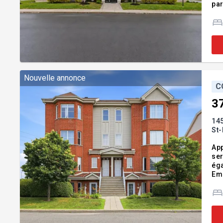
par
de 
rég
Nouvelle annonce
C
3
14
St-
App
ser
éga
Emp
tou
im