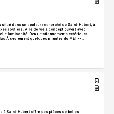
 situé dans un secteur recherché de Saint-Hubert, à
xes routiers. Aire de vie à concept ouvert avec
belle luminosité. Deux stationnements extérieurs
lus.À seulement quelques minutes du MET --
 les voyageurs. À proximité : Hôpital Charles-Le
 à Saint-Hubert offre des pièces de belles