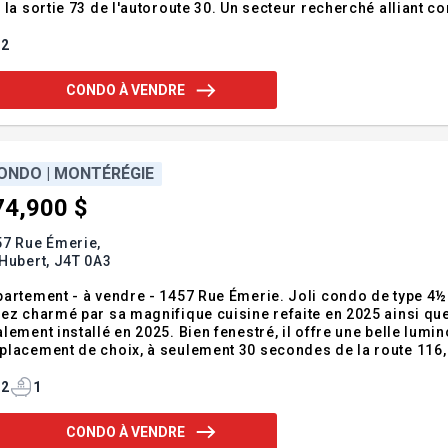
 la sortie 73 de l'autoroute 30. Un secteur recherché alliant c
2 chambres propose un espace de vie chaleureux et fonctionne
ion. Sa
2
CONDO À VENDRE
ONDO | MONTÉRÉGIE
74,900 $
57 Rue Émerie,
Hubert,
J4T 0A3
artement - à vendre - 1457 Rue Émerie. Joli condo de type 4½
ez charmé par sa magnifique cuisine refaite en 2025 ainsi que
lement installé en 2025. Bien fenestré, il offre une belle lumin
lacement de choix, à seulement 30 secondes de la route 116, à 
s vos déplacements. Une belle opportunité à découvrir! Contac
mobilier RE/MAX IMPACT INC.,
2
1
CONDO À VENDRE