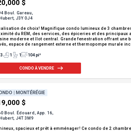
20,000 $
4 Boul. Gareau,
Hubert,
J3Y 0J4
alisation de choix! Magnifique condo lumineux de 3 chambres
ximité du REM, des services, des épiceries et des principaux a
sine moderne et îlot central. Grande fenestration offrant une 
vés, espace de rangement externe et thermopompe murale inc
oport métropolitain de Montréal, un avantage appréciable pour
ne, Golf Saint-Lambert, route 116, métr
3
1
1
104 pi²
CONDO À VENDRE
ONDO | MONTÉRÉGIE
19,000 $
0 Boul. Édouard, App. 16,
Hubert,
J4T 3M9
ineux, spacieux et prêt à emménager! Ce condo de 2 chambres