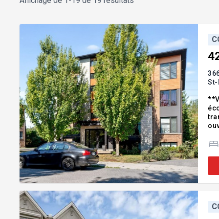
Affichage de
1-19 de 19 résultats
C
4
366
St-
**V
éco
tra
ouv
ami
ter
C