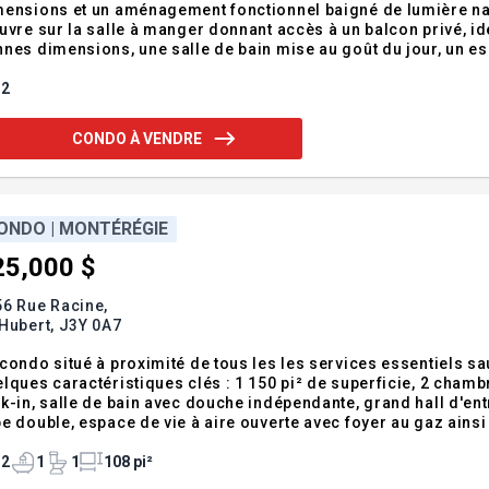
ensions et un aménagement fonctionnel baigné de lumière nat
uvre sur la salle à manger donnant accès à un balcon privé, i
nes dimensions, une salle de bain mise au goût du jour, un 
utent au confort. Un stationnement extérieur est inclus. Une b
tique et accessible! Addend
2
CONDO À VENDRE
ONDO | MONTÉRÉGIE
25,000 $
6 Rue Racine,
Hubert,
J3Y 0A7
condo situé à proximité de tous les les services essentiels sau
lques caractéristiques clés : 1 150 pi² de superficie, 2 cha
k-in, salle de bain avec douche indépendante, grand hall d'en
e double, espace de vie à aire ouverte avec foyer au gaz ains
on de ne pas visiter ! Localisation de choix au coeur de Saint-Hubert ! Situé à proximité des écoles, parcs,
ceries, restaurants
2
1
1
108 pi²