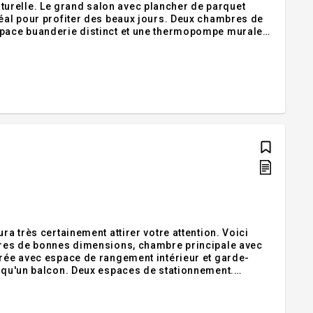
urelle. Le grand salon avec plancher de parquet
déal pour profiter des beaux jours. Deux chambres de
espace buanderie distinct et une thermopompe murale
elle occasion de devenir propriétaire dans un secteur
ra très certainement attirer votre attention. Voici
mbres de bonnes dimensions, chambre principale avec
trée avec espace de rangement intérieur et garde-
i qu'un balcon. Deux espaces de stationnement.