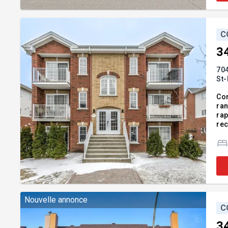
C
3
704
St-
Con
ran
rapide aux
recherché 
393
Nouvelle annonce
C
3