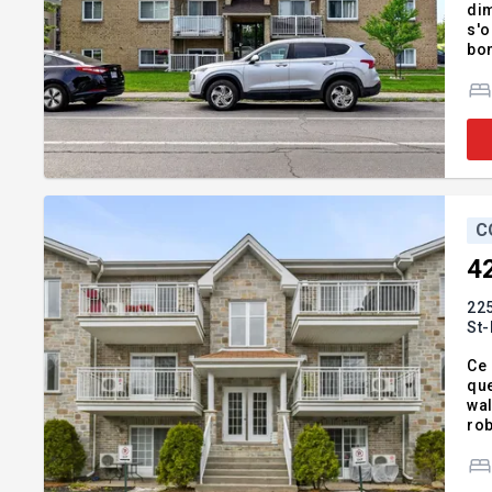
dim
s'o
bon
ajo
pra
C
4
225
St-
Ce 
que
wal
rob
Aucune rais
épi