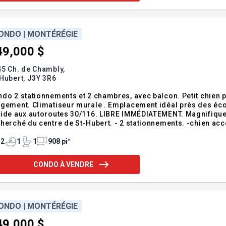
ONDO | MONTÉRÉGIE
49,000 $
5 Ch. de Chambly,
Hubert,
J3Y 3R6
do 2 stationnements et 2 chambres, avec balcon. Petit chien p
gement. Climatiseur murale . Emplacement idéal près des éco
 autoroutes 30/116. LIBRE IMMÉDIATEMENT. Magnifique condo de 2 chambres situé dans le secteur
du centre de St-Hubert. - 2 stationnements. -chien acceptés 25 livres et moins. Les frais de condo sont de
.83$ et le vendeur assume les frais de cotisation spéciale qui se termin
balcon vu avant. Le concept ouver
2
1
1
908 pi²
CONDO À VENDRE
ONDO | MONTÉRÉGIE
49,000 $