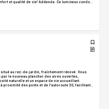
onfort et qualité de vie! Addenda :Ce lumineux condo
l dans l'un des secteurs les plus recherchés de la
 situé au rez-de-jardin, fraîchement rénové. Vous
 par le nouveau plancher des aires ouvertes,
osité naturelle et un espace de vie accueillant.
proximité des ponts et de l'autoroute 30, facilitant
t: Charles Dussault - (514) 943-4244 ie: Courtier