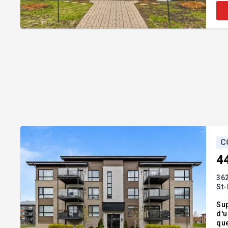
C
4
36
St-
Sup
d'u
que