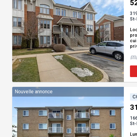
5
319
St-
Loc
pro
cui
pri
Aér
Moy
Nouvelle annonce
C
3
166
St-
Lum