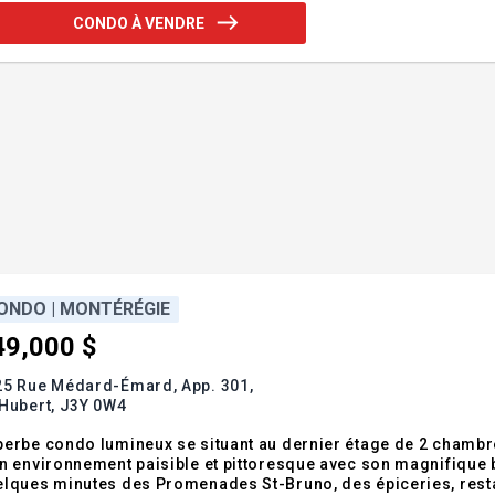
CONDO À VENDRE
ONDO | MONTÉRÉGIE
49,000 $
25 Rue Médard-Émard, App. 301,
Hubert,
J3Y 0W4
erbe condo lumineux se situant au dernier étage de 2 chambr
n environnement paisible et pittoresque avec son magnifique b
lques minutes des Promenades St-Bruno, des épiceries, restau