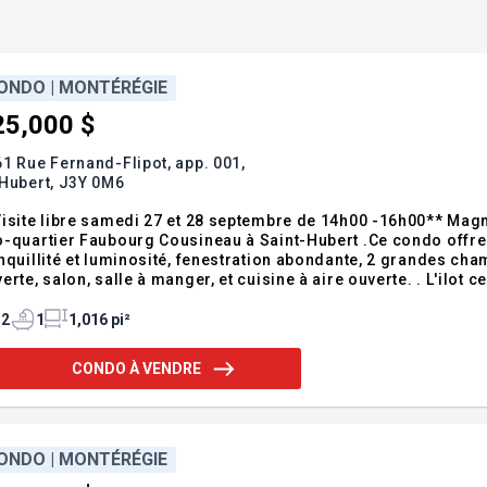
ONDO | MONTÉRÉGIE
25,000 $
1 Rue Fernand-Flipot, app. 001,
Hubert,
J3Y 0M6
isite libre samedi 27 et 28 septembre de 14h00 -16h00** Magn
-quartier Faubourg Cousineau à Saint-Hubert .Ce condo offre 
nquillité et luminosité, fenestration abondante, 2 grandes cha
erte, salon, salle à manger, et cuisine à aire ouverte. . L'ilot c
s. Il y a beaucoup de rangements intérieur et une remise extér
rasse avant reco
2
1
1,016 pi²
CONDO À VENDRE
ONDO | MONTÉRÉGIE