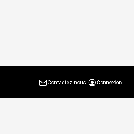
Contactez-nous
|
Connexion
endeurs privés et des courtiers immobiliers. Grâce à
 de recherche de votre propriété idéale ou de votre
e.ca vous offre des connexions de confiance et des