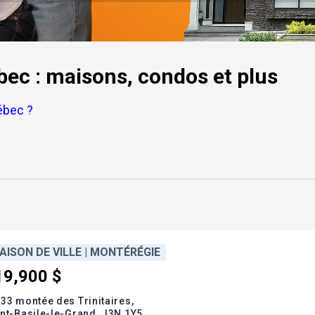
bec : maisons, condos et plus
ébec ?
AISON DE VILLE | MONTÉRÉGIE
19,900 $
33 montée des Trinitaires,
nt-Basile-le-Grand,
J3N 1Y5