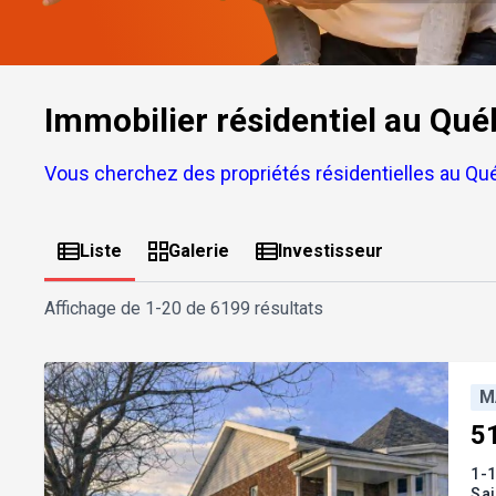
Immobilier résidentiel au Qué
Vous cherchez des propriétés résidentielles au Qu
Liste
Galerie
Investisseur
Affichage de
1-20 de 6199 résultats
M
5
1-1
Sai