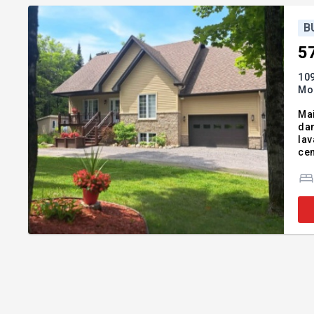
B
5
109
Mo
Mai
dan
lavage ay
cen
ent