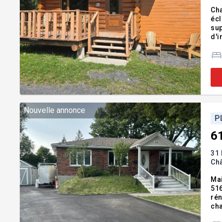
Cha
écl
sup
d'in
In
Nouvelle annonce
P
6
31 
Ch
Mai
516
rén
cha
pri