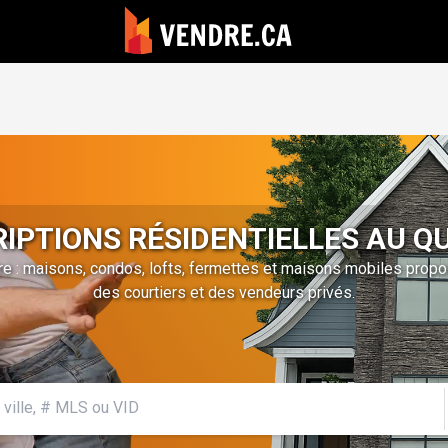
RIPTIONS RÉSIDENTIELLES AU Q
e : maisons, condos, lofts, fermettes et maisons mobiles prop
des courtiers et des vendeurs privés.