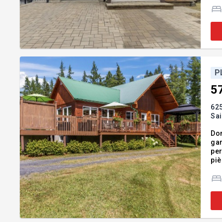
ouv
P
5
625
Sa
Dom
gar
per
piè
réaliser. Pour plus d'informations, veu
imm