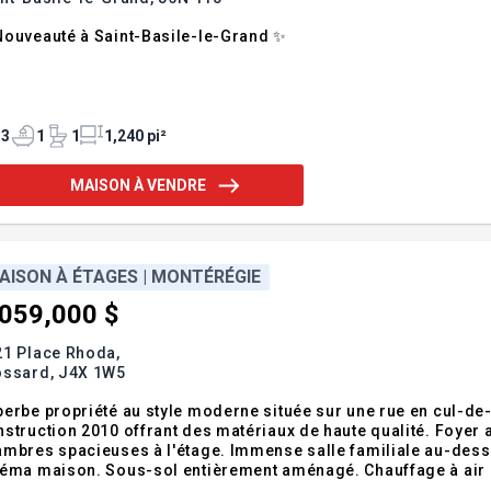
Nouveauté à Saint-Basile-le-Grand ✨
3
1
1
1,240 pi²
MAISON À VENDRE
AISON À ÉTAGES | MONTÉRÉGIE
,059,000 $
21 Place Rhoda,
ossard,
J4X 1W5
erbe propriété au style moderne située sur une rue en cul-de-
struction 2010 offrant des matériaux de haute qualité. Foyer 
mbres spacieuses à l'étage. Immense salle familiale au-dess
éma maison. Sous-sol entièrement aménagé. Chauffage à air pu
ienvenue au 8821 Rhoda. REZ-DE-CHAUSSÉE - Hall d'entrée fermé avec porte française - Aire