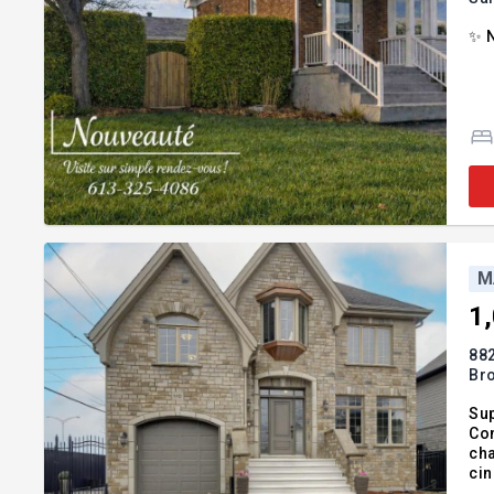
✨ 
M
1
88
Br
Sup
Con
cha
cin
bien plus encore. B