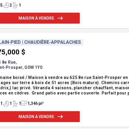
erte salon/salle à manger avec foyer au pr
5
2
1
MAISON À VENDRE
LAIN-PIED | CHAUDIÈRE-APPALACHES
75,000 $
 8e Rue,
int-Prosper,
G0M 1Y0
aine boisé / Maison à vendre au 625 8e rue Saint-Prosper en
ages sur terre à bois de 51 acres (Bois mature). Chemins car
drix,) lac privé. Véranda 4 saisons, plancher chauffant, maiso
ces en cèdres. Grand patio avec partie couverte. Parfait pour 
illez téléphoner ou laisser vos coordonnées complètes Guy Talbot Courtier
obilier Vendirect Inc. 418-226-61
1
1
1
1,346 pi²
MAISON À VENDRE