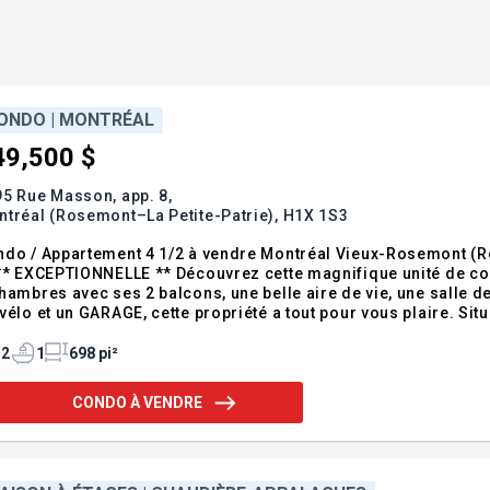
ONDO | MONTRÉAL
49,500 $
5 Rue Masson, app. 8,
tréal (Rosemont–La Petite-Patrie),
H1X 1S3
do / Appartement 4 1/2 à vendre Montréal Vieux-Rosemont (Ro
** EXCEPTIONNELLE ** Découvrez cette magnifique unité de coi
hambres avec ses 2 balcons, une belle aire de vie, une salle 
vélo et un GARAGE, cette propriété a tout pour vous plaire. S
es les commodités, elle offre un cadre de vie idéal au coeur de Rosemont. Pour plus d'in
éphoner ou laisser vos
2
1
698 pi²
CONDO À VENDRE