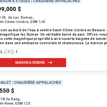
AISON À ÉTAGES | CHAUDIÈRE-APPALACHES
99,000 $
0 Ch. du Lac-Dumas,
int-Côme-Linière,
G0M 1J0
son au bord de l'eau à vendre Saint-Côme-Linière en Beauce
magnifique lac Dumas. Un véritable havre de paix. Offrez-vou
s cette magnifique propriété à aire ouverte baignée de lumière
on dans une ambiance conviviale et chaleureuse. La maison pr
 suite principale avec grand walk-in. Avec sa salle de bain mo
nant directement sur l'eau,
2
1
1
MAISON À VENDRE
HALET | CHAUDIÈRE-APPALACHES
,550 $
71B 5e Rang,
int-René,
G0M 1Z0