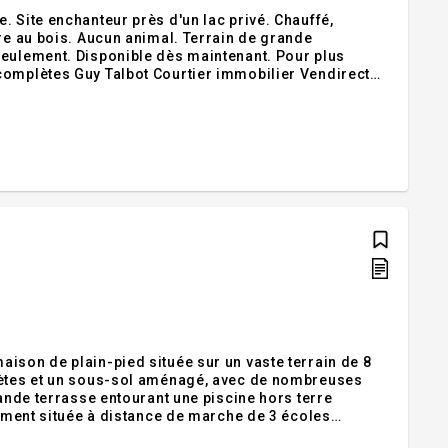
. Site enchanteur près d'un lac privé. Chauffé,
ère au bois. Aucun animal. Terrain de grande
ent. Disponible dès maintenant. Pour plus
bilier Vendirect
ison de plain-pied située sur un vaste terrain de 8
plètes et un sous-sol aménagé, avec de nombreuses
rande terrasse entourant une piscine hors terre
lement située à distance de marche de 3 écoles
ne piste cyclable. Une belle opportunité pour toute la