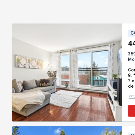
C
4
359
Mon
Con
8. 
2 c
de 
tout
tél