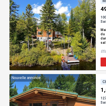
M
4
10
Sa
Mai
du 
dan
sal
une
don
Nouvelle annonce
C
1
12
Sa