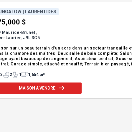
UNGALOW | LAURENTIDES
75,000 $
 Maurice-Brunet ,
nt-Laurier,
J9L 3G5
son sur un beau terrain d'un acre dans un secteur tranquille 
s la chambre des maîtres; Deux salle de bain complète; Salon e
ant beaucoup de rangement; Aspirateur central; Sous-sol entièrement aménagé; Chauffage et air climatisé
tral; Garage simple, attaché et chauffé; Terrain bien paysagé, 
rées, idéal pour un 2 ème garage.
3
2
1
1,654 pi²
MAISON À VENDRE