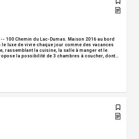
 --- 100 Chemin du Lac-Dumas. Maison 2016 au bord
s le luxe de vivre chaque jour comme des vacances
, rassemblant la cuisine, la salle à manger et le
opose la possibilité de 3 chambres à coucher, dont
derne et sa salle d'eau pratique, son rez-de-jardin