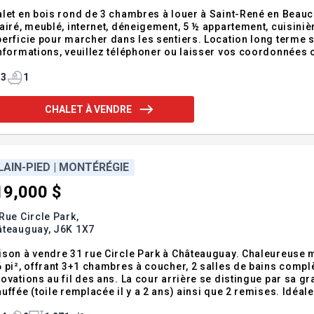
let en bois rond de 3 chambres à louer à Saint-René en Beauce
airé, meublé, internet, déneigement, 5 ½ appartement, cuisini
erficie pour marcher dans les sentiers. Location long terme seulem
formations, veuillez téléphoner ou laisser vos coordonnées complètes Guy Talbot Courtier immo
c. 418-226-6184
3
1
CHALET À VENDRE
LAIN-PIED | MONTÉRÉGIE
19,000 $
Rue Circle Park,
âteauguay,
J6K 1X7
son à vendre 31 rue Circle Park à Châteauguay. Chaleureuse ma
 pi², offrant 3+1 chambres à coucher, 2 salles de bains com
ovations au fil des ans. La cour arrière se distingue par sa g
uffée (toile remplacée il y a 2 ans) ainsi que 2 remises. Idéa
maires, à quelques pas du The Circle, et adossée à un parc et u