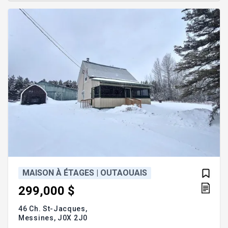
kilometers of navigable river. - Property located
near snowmobile and ATV trails, featuring flat
terrain with mature and frui
MAISON À ÉTAGES | OUTAOUAIS
299,000 $
46 Ch. St-Jacques,
Messines,
J0X 2J0