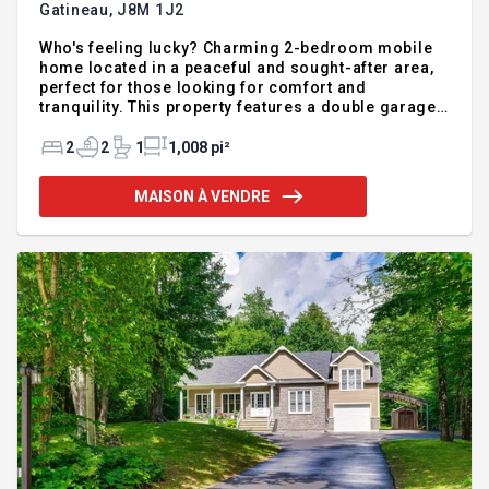
Gatineau,
J8M 1J2
Who's feeling lucky? Charming 2-bedroom mobile
home located in a peaceful and sought-after area,
perfect for those looking for comfort and
tranquility. This property features a double garage
measuring 14 x 40 ft. The back section, 14 x 20 ft,
has radiant floor heating, a great bonus for a
2
2
1
1,008 pi²
workshop, storage, or various projects. The lot is
fully fenced, offering privacy and security. Plus, all
MAISON À VENDRE
the windows have been replaced, and the hot water
tank was changed in 2020, giving you peace of
mind. A great opportunity not to be missed!
INCLUSIONS -- EXCLUSIONS --