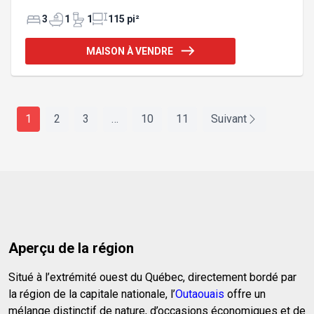
abriter une entreprise. Son stationnement de 6
places et sa grande cour offrent de multiples
3
1
1
115 pi²
opportunités. INCLUSIONS Refrigérateur, lave-
vaisselle, laveuse et sécheuse EXCLUSIONS --
MAISON À VENDRE
1
2
3
…
10
11
Suivant
Aperçu de la région
Situé à l’extrémité ouest du Québec, directement bordé par
la région de la capitale nationale, l’
Outaouais
offre un
mélange distinctif de nature, d’occasions économiques et de