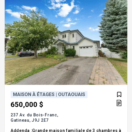
salle de couture .Elle est située à distance de
marche du Motel Chelsea et
MAISON À ÉTAGES | OUTAOUAIS
650,000 $
237 Av. du Bois-Franc,
Gatineau,
J9J 2E7
Addenda :Grande maison familiale de 3 chambres à