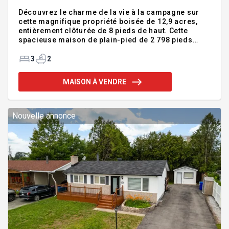
Découvrez le charme de la vie à la campagne sur
cette magnifique propriété boisée de 12,9 acres,
entièrement clôturée de 8 pieds de haut. Cette
spacieuse maison de plain-pied de 2 798 pieds
carrés offre tout l'espace nécessaire à la vie de
famille, tandis que le terrain offre de nombreuses
3
2
possibilités pour pratiquer l'agriculture à petite
échelle, le jardinage, l'élevage d'animaux et les
MAISON À VENDRE
loisirs. Face au lac Lawless, la propriété comprend
également un étang privé et une pompe, offrant un
potentiel passionnant pour divers projets. Une
occasion rare de profiter de l'espace, de l'intimité
Nouvelle annonce
et de