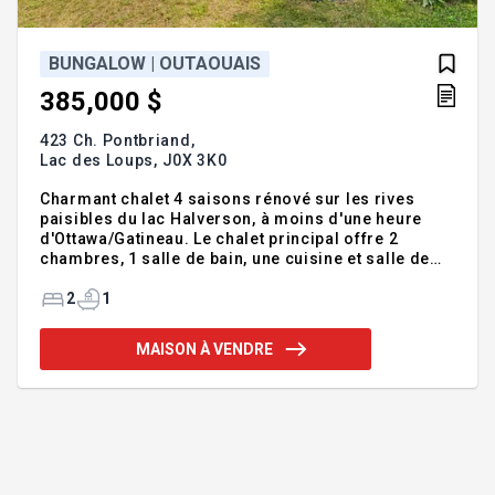
BUNGALOW | OUTAOUAIS
385,000 $
423 Ch. Pontbriand,
Lac des Loups,
J0X 3K0
Charmant chalet 4 saisons rénové sur les rives
paisibles du lac Halverson, à moins d'une heure
d'Ottawa/Gatineau. Le chalet principal offre 2
chambres, 1 salle de bain, une cuisine et salle de
bain rénovées, de nouvelles fenêtres et un sous-sol
complet avec rangement et espace atelier. Un chalet
2
1
d'invités saisonnier comprend 2 chambres et un
espace de vie. Terrain privé, plat et aménagé avec
MAISON À VENDRE
plus de 200 pieds de rive et un accès à l'eau idéal
pour les enfants. Un endroit parfait pour profiter
pleinement de la vie au lac! Addenda :* Chalet
d'invités saisonnier séparé comprenant 2 cham