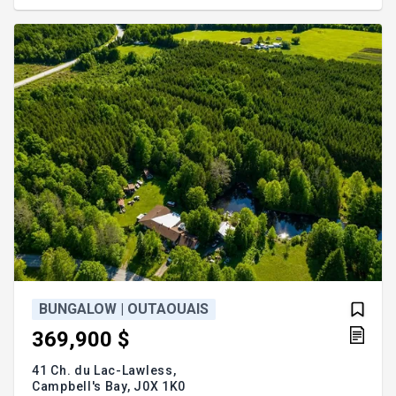
estate, it offers a peaceful, natural, and completely
private setting. The entrance is welcoming with a
hall featuring a coat closet, while th
BUNGALOW | OUTAOUAIS
369,900 $
41 Ch. du Lac-Lawless,
Campbell's Bay,
J0X 1K0