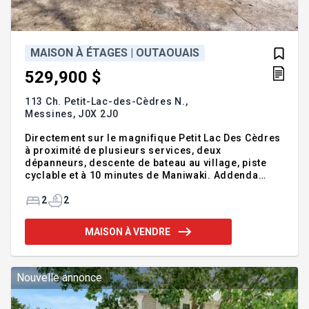
MAISON À ÉTAGES | OUTAOUAIS
529,900 $
113 Ch. Petit-Lac-des-Cèdres N.,
Messines,
J0X 2J0
Directement sur le magnifique Petit Lac Des Cèdres
à proximité de plusieurs services, deux
dépanneurs, descente de bateau au village, piste
cyclable et à 10 minutes de Maniwaki. Addenda
:Inclusions :Stores, rideaux, chauffe-
eau.Exclusions :Téléviseur avec support
2
2
MAISON À VENDRE
Nouvelle annonce