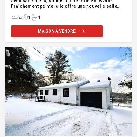
avec salle d'eau, située au coeur de Shawville.
Fraîchement peinte, elle offre une nouvelle salle
d'eau, une spacieuse terrasse arrière ainsi qu'un
garage détaché. Idéalement située à quelques
2
1
1
minutes de l'hôpital, des pharmacies, des
épiceries, des restaurants, ainsi que des écoles
MAISON À VENDRE
primaire et secondaire, cette propriété est parfaite
pour un premier achat, pour des retraités ou pour
toute personne souhaitant profiter du charme d'une
communauté accueillante. Addenda :Inclusions
:Réf