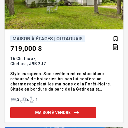
MAISON À ÉTAGES | OUTAOUAIS
719,000 $
16 Ch. Inook,
Chelsea,
J9B 2J7
Style européen. Son revêtement en stuc blanc
rehaussé de boiseries brunes lui confère un
charme rappelant les maisons de la Forêt-Noire.
Située en bordure du parc de la Gatineau et
entourée d'arbres à perte de vue, cette propriété
offre un cadre naturel exceptionnel, à seulement 20
3
2
1
minutes du Château Laurier. Profitez d'un foyer,
d'une terrasse et d'un gazebo dans la cour arrière.
MAISON À VENDRE
Les nombreuses grandes fenêtres procurent une
impression unique d'être en pleine nature. Le sous-
sol comprend une salle de cinéma maison, une