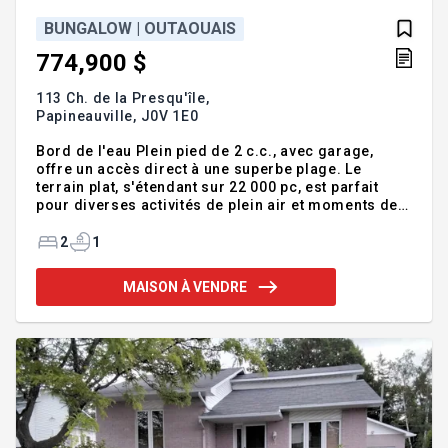
BUNGALOW | OUTAOUAIS
774,900 $
113 Ch. de la Presqu'île,
Papineauville,
J0V 1E0
Bord de l'eau Plein pied de 2 c.c., avec garage,
offre un accès direct à une superbe plage. Le
terrain plat, s'étendant sur 22 000 pc, est parfait
pour diverses activités de plein air et moments de
détente.Ce chalet ou plein pied offrant une évasion
parfaite de la vie quotidienne. À seulement 5 min
2
1
des services locaux, il procure un équilibre parfait
entre tranquillité et commodité. C'est le lieu idéal
MAISON À VENDRE
pour ceux qui cherchent à profiter de la beauté
naturelle tout au long de l'année. A noter que il y'a
eu des rénovations en été 2025.Il est également
situé à 45 min de Tremblant et 90 min