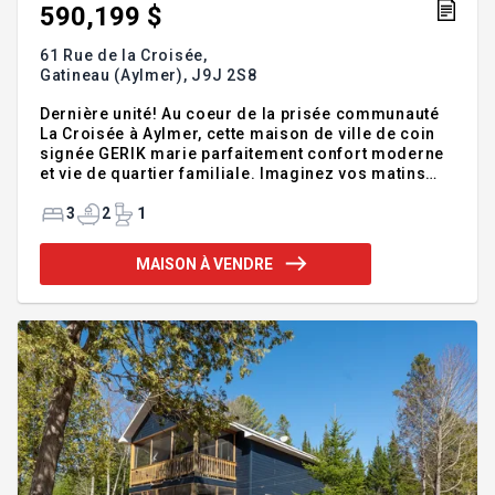
590,199 $
61 Rue de la Croisée,
Gatineau (Aylmer),
J9J 2S8
Dernière unité! Au coeur de la prisée communauté
La Croisée à Aylmer, cette maison de ville de coin
signée GERIK marie parfaitement confort moderne
et vie de quartier familiale. Imaginez vos matins
lumineux dans une cuisine contemporaine et vos
soupers animés dans un espace convivial. Avec ses
3
2
1
3 chambres et 2+1 salles de bain, c'est l'équilibre
idéal entre espace et fonctionnalité. Vos enfants
MAISON À VENDRE
jouent au parc tout près, marchent vers l'école
primaire ou secondaire, tandis que le golf Le
Gatineau complète vos week-ends. Demandez plus
d'info dès maintenant. *** 678 852$ taxes incluses,
Photo a ti