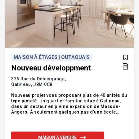
MAISON À ÉTAGES | OUTAOUAIS
Nouveau développment
326 Rue du Débusquage,
Gatineau,
J8M 0C8
Nouveau projet vous proposant plus de 40 unités du
type jumelé. Un quartier familial situé à Gatineau,
dans un secteur en pleine expansion de Masson-
Angers. À seulement quelques pas d'une école
primaire, bibliothèque municipale, d'un parc de jeux
aménagés, CPE à proximité, centre sportif, récréatif
et encore plus! Nouvel établissement de santé à
seulement quelques pas de votre propriété. Un bel
MAISON À VENDRE