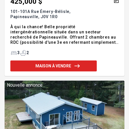
425,000 $
101-101A Rue Émery-Bélisle,
Papineauville,
J0V 1R0
À qui la chance! Belle propriété
intergénérationnelle située dans un secteur
recherché de Papineauville. Offrant 2 chambres au
RDC (possibilité d'une 3e en refermant simplement
le mur) et une grande chambre au sous-sol, elle
propose 2 cuisines complètes et 2 installations
3
2
laveuse/sécheuse. Idéale pour loger un proche, une
garderie ou un revenu locatif. Terrain clôturé avec
MAISON À VENDRE
remise et terrasse. Rénovations récentes soignées.
NOTE: Location court terme permise avec
propriétaire occupant et autorisations requises.
Usages additionnels permis. Addenda :Opportunité
Nouvelle annonce
à saisir ! Superbe maison