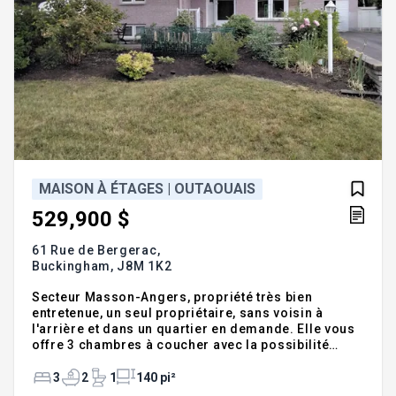
MAISON À ÉTAGES | OUTAOUAIS
529,900 $
61 Rue de Bergerac,
Buckingham,
J8M 1K2
Secteur Masson-Angers, propriété très bien
entretenue, un seul propriétaire, sans voisin à
l'arrière et dans un quartier en demande. Elle vous
offre 3 chambres à coucher avec la possibilité
d'une quatrième, 2 salles de bains complètes et un
spacieux solarium. Grand garage chauffé et isolé
3
2
1
140 pi²
servant d'atelier avec une rallonge pour remise. La