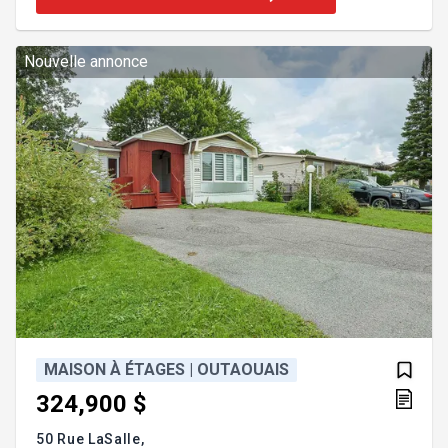
investissement pour 1ere propriété, famille ou futur
acquéreur(s). Le tout nouveau modèle K signé EXO
construction, un jumelé unique, de qualité et
distinction ! De fière allure, cette remarquable p
Nouvelle annonce
MAISON À ÉTAGES | OUTAOUAIS
324,900 $
50 Rue LaSalle,