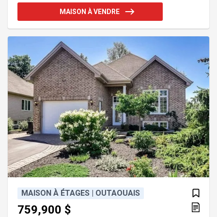
superficie habitable inclu le sous-sol. Demandez
MAISON À VENDRE
une visite! INCLUSIONS Stores, luminaires,
ventilateurs, lave-vaisselle, ilot près de la porte
patio, meuble de rangement du bureau, tablette au
dessus de la TV dans le solarium, armoire de cèdre
au sous-sol,
MAISON À ÉTAGES | OUTAOUAIS
759,900 $