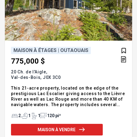
MAISON À ÉTAGES | OUTAOUAIS
775,000 $
20 Ch. de l'Aigle,
Val-des-Bois,
J0X 3C0
This 21-acre property, located on the edge of the
prestigious Lac Escalier giving access to the Lièvre
River as well as Lac Rouge and more than 40 KM of
navigable waters. The property includes several
registered plots. The furnished chalet is situated on
a very private point, thus offering a true haven of
2
1
1
120 pi²
peace. This beautiful recently built chalet features
an open concept on the ground floor, ideal for
MAISON À VENDRE
modern living. Located on a fully private 21-acre