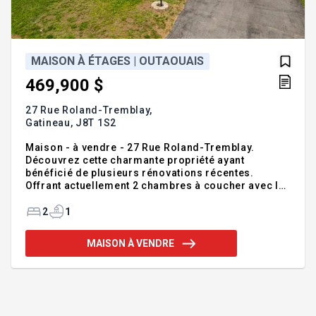
MAISON À ÉTAGES | OUTAOUAIS
469,900 $
27 Rue Roland-Tremblay,
Gatineau,
J8T 1S2
Maison - à vendre - 27 Rue Roland-Tremblay.
Découvrez cette charmante propriété ayant
bénéficié de plusieurs rénovations récentes.
Offrant actuellement 2 chambres à coucher avec la
possibilité d'en aménager 2 supplémentaires, elle
s'adapte parfaitement à vos besoins. Son sous-sol
2
1
soigneusement aménagé saura vous
impressionner par sa qualité de finition et son
MAISON À VENDRE
ambiance accueillante. Profitez d'une immense
entrée asphaltée, de remises offrant beaucoup
d'espace de rangement ainsi que de grands
balcons à l'avant et à l'arrière. Située dans un
quartier paisible, à proximité de tous les services et