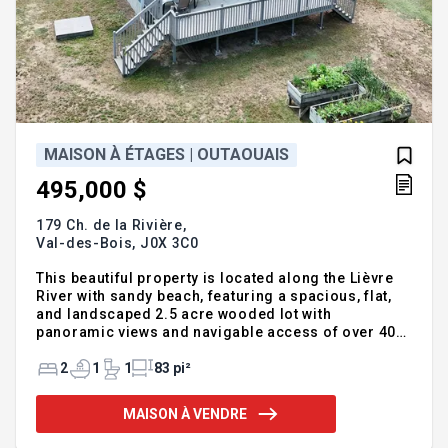
MAISON À ÉTAGES | OUTAOUAIS
495,000 $
179 Ch. de la Rivière,
Val-des-Bois,
J0X 3C0
This beautiful property is located along the Lièvre
River with sandy beach, featuring a spacious, flat,
and landscaped 2.5 acre wooded lot with
panoramic views and navigable access of over 40
KM, situated near the village and all it's
commodities. The house comprises two bedrooms
2
1
1
83 pi²
and one bathroom, with a separate entrance leading
to the basement. It promises tranquility and
MAISON À VENDRE
presents a unique opportunity for potential buyers.
- Waterfront façade exceeding 325 feet. - 40