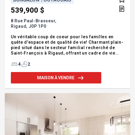
539,900 $
8 Rue Paul-Brasseur,
Rigaud,
J0P 1P0
Un véritable coup de coeur pour les familles en
quête d'espace et de qualité de vie! Charmant plain-
pied situé dans le secteur familial recherché de
Saint-François à Rigaud, offrant un cadre de vie
paisible à proximité de la nature et des
commodités. Cette propriété bien entretenue
4
2
propose 3 chambres au même étage, idéal pour la
vie de famille, ainsi qu'un sous-sol entièrement
MAISON À VENDRE
aménagé avec salle de bain et salle de lavage. Une
4e chambre y est déjà aménagée, avec possibilité
d'en ajouter une 5e selon vos besoins. Vous serez
séduit par son aire de vie lumineuse et conviviale,
parfaite pour rece