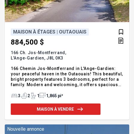
MAISON À ÉTAGES | OUTAOUAIS
884,500 $
166 Ch. Jos-Montferrand,
L'Ange-Gardien,
J8L 0K3
166 Chemin Jos-Montferrand in L'Ange-Gardien:
your peaceful haven in the Outaouais! This beautiful,
bright property features 3 bedrooms, perfect for a
family. Modern and welcoming, it offers spacious
open-concept living areas. The highlight? A large,
ultra-practical attached garage combined with a
3
2
1
1,865 pi²
carport to protect your vehicles in any season.
Nestled on a magnificent wooded lot with no rear
MAISON À VENDRE
neighbors, this home perfectly blends absolute
privacy and nature. Located just minutes from
amenities, it is the perfect location for your
lifestyle. A rare, turn-key opportunity to visit
Nouvelle annonce
quickly! Contac