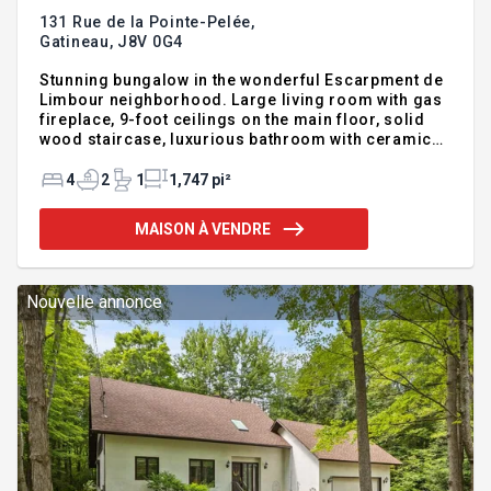
131 Rue de la Pointe-Pelée,
Gatineau,
J8V 0G4
Stunning bungalow in the wonderful Escarpment de
Limbour neighborhood. Large living room with gas
fireplace, 9-foot ceilings on the main floor, solid
wood staircase, luxurious bathroom with ceramic
shower. Spacious master bedroom with walk-in
closet, interlock entrance, private, wooded and
4
2
1
1,747 pi²
landscaped backyard with no rear neighbors. Only a
visit will reveal all the extras this wonderful
MAISON À VENDRE
property has to offer. INCLUSIONS Dishwasher, light
fixtures, blinds, curtains, central vacuum with
accessories, bathroom mirrors, garage cabinets.
EXCLUSIONS Curtains and rods in the basement
Nouvelle annonce
bedrooms, rente