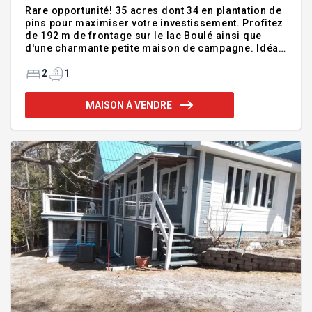
Rare opportunité! 35 acres dont 34 en plantation de
pins pour maximiser votre investissement. Profitez
de 192 m de frontage sur le lac Boulé ainsi que
d'une charmante petite maison de campagne. Idéal
pour construire votre résidence tout en profitant
des installations existantes. Bâtiment polyvalent
2
1
divisé en hangar, atelier et espace écurie avec fenil,
permettant d'accueillir 1 à 2 chevaux. Un poulailler
MAISON À VENDRE
est également aménagé. Un site unique alliant
nature, potentiel et tranquillité. Addenda :Inclusions
:Réfrigérateur, cuisinière, tout ce qui vas rester
dans le poulailler e