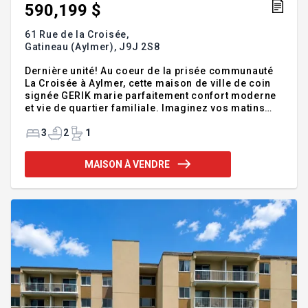
590,199 $
61 Rue de la Croisée,
Gatineau (Aylmer),
J9J 2S8
Dernière unité! Au coeur de la prisée communauté
La Croisée à Aylmer, cette maison de ville de coin
signée GERIK marie parfaitement confort moderne
et vie de quartier familiale. Imaginez vos matins
lumineux dans une cuisine contemporaine et vos
soupers animés dans un espace convivial. Avec ses
3
2
1
3 chambres et 2+1 salles de bain, c'est l'équilibre
idéal entre espace et fonctionnalité. Vos enfants
MAISON À VENDRE
jouent au parc tout près, marchent vers l'école
primaire ou secondaire, tandis que le golf Le
Gatineau complète vos week-ends. Demandez plus
d'info dès maintenant. *** 678 852$ taxes incluses,
Photo a ti