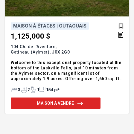
MAISON À ÉTAGES | OUTAOUAIS
1,125,000 $
104 Ch. de l'Aventure,
Gatineau (Aylmer),
J0X 2G0
Welcome to this exceptional property located at the
bottom of the Luskville Falls, just 10 minutes from
the Aylmer sector, on a magnificent lot of
approximately 1.9 acres. Offering over 1,660 sq. ft.
of living space, as well as a fully finished basement
of more than 1,400 sq. ft., this home features bright
3
2
1
154 pi²
and elegant living areas. Thoughtfully designed
kitchen with granite countertops, inviting open-
MAISON À VENDRE
concept layout, and a triple-door garage (1,108 sq.
ft.) with heated floors. The property includes 3
bedrooms, 2 full bathrooms, and a powder room.
Spacious primary bedroom with walk-in closet. A