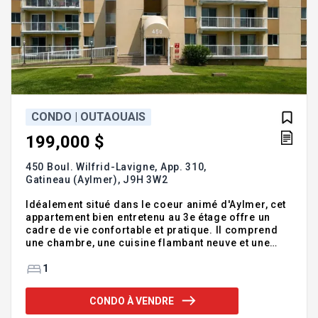
CONDO | OUTAOUAIS
199,000 $
450 Boul. Wilfrid-Lavigne, App. 310,
Gatineau (Aylmer),
J9H 3W2
Idéalement situé dans le coeur animé d'Aylmer, cet
appartement bien entretenu au 3e étage offre un
cadre de vie confortable et pratique. Il comprend
une chambre, une cuisine flambant neuve et une
salle de bains rénovée. Sortez sur le balcon
spacieux et profitez d'une vue dégagée sur les
1
espaces verts. Avec de nombreuses commodités à
quelques pas, profitez d'un mode de vie sans souci
CONDO À VENDRE
et d'un excellent rapport qualité-prix dans un