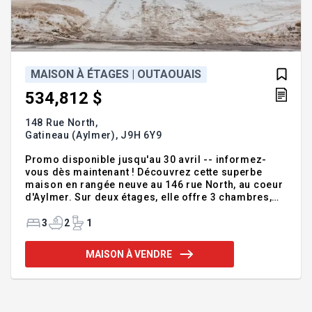
MAISON À ÉTAGES | OUTAOUAIS
534,812 $
148 Rue North,
Gatineau (Aylmer),
J9H 6Y9
Promo disponible jusqu'au 30 avril -- informez-
vous dès maintenant ! Découvrez cette superbe
maison en rangée neuve au 146 rue North, au coeur
d'Aylmer. Sur deux étages, elle offre 3 chambres,
dont une suite principale avec salle de bain
attenante, 2,5 salles de bains et un garage intégré.
3
2
1
Avec ses 1 530 pi², profitez d'un espace de vie
ouvert, lumineux et convivial, incluant une cuisine
MAISON À VENDRE
moderne avec îlot central et des finitions de
qualité. Emplacement idéal, près des écoles, parcs
et services -- parfaite pour la vie de famille !
Addenda :PROMO DU CONSTRUCTEUR -- JUSQU'AU
30 AVRIL !