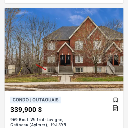
emplacement exceptionnel. Addenda :Inclusions
:Tous les appareils électroménagersExclusions
:Tous les outils, matériaux et effets personn
CONDO | OUTAOUAIS
339,900 $
969 Boul. Wilfrid-Lavigne,
Gatineau (Aylmer),
J9J 3Y9