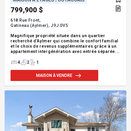
799,900 $
618 Rue Front,
Gatineau (Aylmer),
J9J 0V5
Magnifique propriété située dans un quartier
recherché d'Aylmer qui combine le confort familial
et le choix de revenus supplémentaires grâce à un
appartement intergénération avec entrée séparée.
Intérieur chaleureux avec cuisine rénovée (2025) au
goût du jour. Très confortable chambre-coucher
4
2
1
principale avec salle-de-bains attenante pour plus
d'intimité et une grande penderie. Proche de
MAISON À VENDRE
beaucoup de services notamment les écoles et le
transport en commun. Une visite vous convaincra.
Prix négociable Cuisine rénovée en 2025.
INCLUSIONS Thermopompe, sofa en L au salon,
pôles et rideaux, cabanon