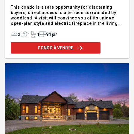
This condo is a rare opportunity for discerning
buyers, direct access to a terrace surrounded by
woodland. A visit will convince you of its unique
open-plan style and electric fireplace in the living
room, many cabinets and granite countertops. The
high ceilings giving vastness to your space, a very
2
1
1
94 pi²
master bedroom with direct exit to the terrace and
connecting to the bathroom with glass shower and
CONDO À VENDRE
separate bath. Located in a beautiful area, close to
parks, trails, bike paths and all services. Includes
parking space as well as storage space and
convenient quick possession! INCLUSIONS lighting