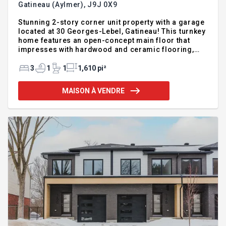
Gatineau (Aylmer),
J9J 0X9
Stunning 2-story corner unit property with a garage
located at 30 Georges-Lebel, Gatineau! This turnkey
home features an open-concept main floor that
impresses with hardwood and ceramic flooring,
along with a cozy gas fireplace in the living room.
Upstairs, you will find 3 bedrooms and a laundry
3
1
1
1,610 pi²
room. The basement is fully finished and includes
rough-in plumbing for a 2nd bathroom. Enjoy an
MAISON À VENDRE
oversized corner lot with a garage, covered
balcony, and patio. Perfect for families, the sought-
after Rivermead (Aylmer) area is close to parks and
schools, just minutes from Ottawa. Contact me
directly fo