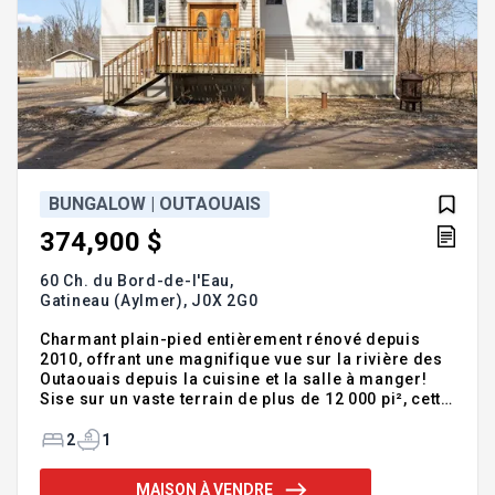
BUNGALOW | OUTAOUAIS
374,900 $
60 Ch. du Bord-de-l'Eau,
Gatineau (Aylmer),
J0X 2G0
Charmant plain-pied entièrement rénové depuis
2010, offrant une magnifique vue sur la rivière des
Outaouais depuis la cuisine et la salle à manger!
Sise sur un vaste terrain de plus de 12 000 pi², cette
propriété lumineuse propose 2 chambres, 1 salle
de bain et un superbe espace à aire ouverte. La
2
1
cuisine moderne épate avec son îlot et ses
généreuses armoires. Le sous-sol, avec ses
MAISON À VENDRE