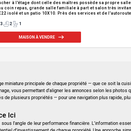
cher à l'étage dont celle des maîtres possède sa propre salle
coin repas, grande salle familiale à part et salon très invitant. Cette propriété vous offre aussi un garage do
22 isolé et un patio 10X10. Près des services et de l'autoroute
ervoir eau chaude, fournaise (non utilisée), réservoir mazout 
3
2
1
MAISON À VENDRE
 miniature principale de chaque propriété — que ce soit la cuisine
mage, vous permettant d’aligner les annonces selon les photos qu
e plusieurs propriétés — pour une navigation plus rapide, plus i
e Ici
 sous l’angle de leur performance financière. L’information essen
entiel d’investissement de chaque propriété. Une approche simpli