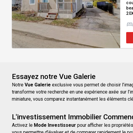
cou
beau 
20X
rés
Essayez notre Vue Galerie
Notre
Vue Galerie
exclusive vous permet de choisir l’image
transforme votre recherche en une expérience axée sur l’i
miniature, vous comparez instantanément les éléments clés d
L'investissement Immobilier Commenc
Activez le
Mode Investisseur
pour afficher les propriétés
vous permettre d’évaluer et de comparer rapidement le pot