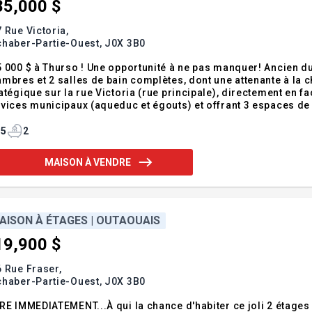
85,000 $
 Rue Victoria,
chaber-Partie-Ouest,
J0X 3B0
 000 $ à Thurso ! Une opportunité à ne pas manquer! Ancien du
mbres et 2 salles de bain complètes, dont une attenante à la
atégique sur la rue Victoria (rue principale), directement en f
vices municipaux (aqueduc et égouts) et offrant 3 espaces de
ortées, incluant la plomberie, électricité,gypse, revêtements d
'uréthane dans le vide sanita
5
2
MAISON À VENDRE
AISON À ÉTAGES | OUTAOUAIS
19,900 $
 Rue Fraser,
chaber-Partie-Ouest,
J0X 3B0
RE IMMEDIATEMENT...À qui la chance d'habiter ce joli 2 étages bien rénové