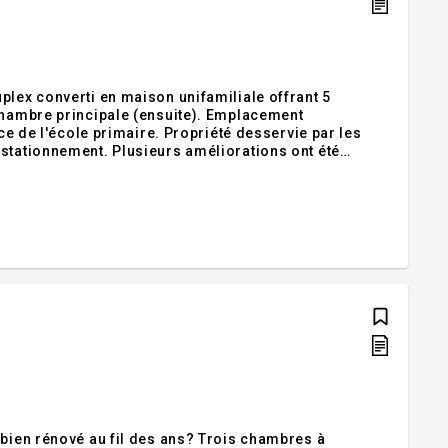
plex converti en maison unifamiliale offrant 5
 chambre principale (ensuite). Emplacement
ace de l'école primaire. Propriété desservie par les
 stationnement. Plusieurs améliorations ont été
e plancher, ajout de supports métalliques et isolation
 au fil des ans? Trois chambres à