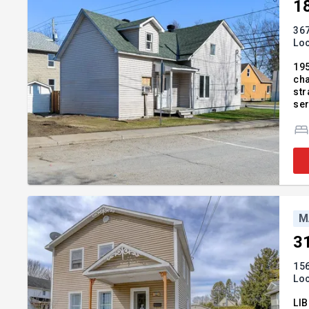
1
367
Lo
195
cha
str
ser
app
à l
M
3
156
Lo
LIB