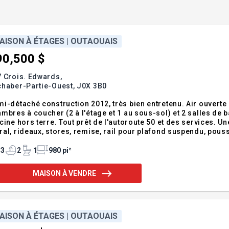
AISON À ÉTAGES | OUTAOUAIS
90,500 $
 Crois. Edwards,
chaber-Partie-Ouest,
J0X 3B0
i-détaché construction 2012, très bien entretenu. Air ouverte 
mbres à coucher (2 à l'étage et 1 au sous-sol) et 2 salles de 
ine hors terre. Tout prêt de l'autoroute 50 et des services. Une visite vous conv
al, rideaux, stores, remise, rail pour plafond suspendu, pous
patio EXCLUSIONS chauffe-eau loué 17.50$/mois, rideaux et pô
3
2
1
980 pi²
MAISON À VENDRE
AISON À ÉTAGES | OUTAOUAIS