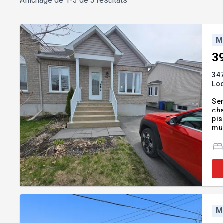
Affichage de
1-3 de 3 résultats
M
3
347
Lo
Sem
cha
pisc
mur
M