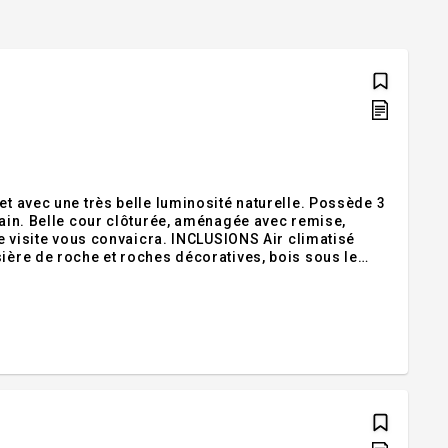
et avec une très belle luminosité naturelle. Possède 3
bain. Belle cour clôturée, aménagée avec remise,
aicra. INCLUSIONS Air climatisé
sière de roche et roches décoratives, bois sous le
les dans la chambre principale, pierres pour muret