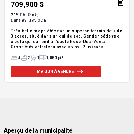
709,900 $
215 Ch. Pink,
Cantley,
J8V 2Z6
Très belle propriétée sur un superbe terrain de + de
3 acres, situé dans un cul de sac. Sentier pédestre
à côté qui se rend à l'école Rose-Des-Vents
Propriétés entretenu avec soins. Plusieurs
rénovations dans les dernières années. Plancher
radiant avec boîler au bois ( très économique). La
4
2
1
1,850 pi²
chambres à coucher principale avec un Walk-in et
une salle de bain attenante. Belle véranda avec
MAISON À VENDRE
beaucoup de luminosité. Très grande salle
familliale au sous-sol avec salle de bain complète.
VISITE LIBRE DIMANCHE LE 6 JUIN DE 14h-16h
INCLUSIONS Luminaires, stores, lave-vaisselle,
chauffe-eau, bonbonne de pr
Aperçu de la municipalité