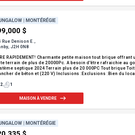
UNGALOW | MONTÉRÉGIE
99,000 $
 Rue Denison E.,
anby,
J2H 0N8
RE RAPIDEMENT! Charmante petite maison tout brique offrant u
te terrain de plus de 20000Pc. A besoin d'être rafraichie au g
stème septique 2024 Terrain plus de 20 000PC Tout brique Toi
ancher de béton et (220 V) Inclusions :Exclusions :Bien du loca
2
1
MAISON À VENDRE
UNGALOW | MONTÉRÉGIE
20,335 $