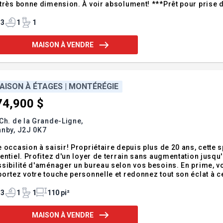
 bonne dimension. À voir absolument! ***Prêt pour prise de possession fin septembre 2026** Salle de bains:
e séparée en verre, bain autoportant, vanité avec comptoir quartz. Les divisions du sous-sol seront
tos sont à tit
3
1
1
MAISON À VENDRE
AISON À ÉTAGES | MONTÉRÉGIE
74,900 $
Ch. de la Grande-Ligne,
anby,
J2J 0K7
 occasion à saisir! Propriétaire depuis plus de 20 ans, cette
entiel. Profitez d'un loyer de terrain sans augmentation jusqu
sibilité d'aménager un bureau selon vos besoins. En prime, v
ortez votre touche personnelle et redonnez tout son éclat à cette pr
ts: - Agrandissement 4 saisons avec porte françaises vitrées, o
ble avec installation
3
1
1
110 pi²
MAISON À VENDRE