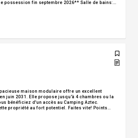
 faites. Les
 spacieuse maison modulaire offre un excellent
'en juin 2031. Elle propose jusqu'à 4 chambres ou la
ous bénéficiez d'un accès au Camping Aztec.
opriété au fort potentiel. Faites vite! Points
ffrant divers possibilités. - Fondation très solide et