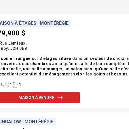
AISON À ÉTAGES | MONTÉRÉGIE
79,900 $
 Rue Lemieux,
anby,
J2H 0E8
son en rangée sur 3 étages située dans un secteur de choix, à proximit
ouverez deux chambres ainsi qu'une salle de bain complète. Le rez-de-chaussée propose une cuisine
ionnelle, une salle à manger, un salon ainsi qu'une salle d'eau. Le sous-sol offre une grande salle familiale
xcellent potentiel d'aménagement selon les goûts et besoins du futur propriéta
ouvrir ! Addenda :Inclusions :Tous les rideaux et tous les stor
2
1
1
MAISON À VENDRE
UNGALOW | MONTÉRÉGIE