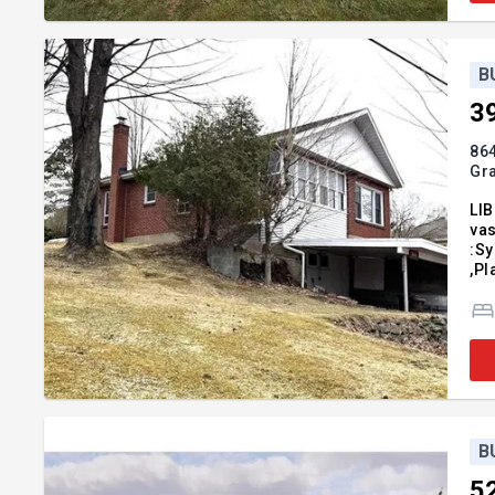
B
3
864
Gr
LIB
vas
:Sy
,Pl
B
5