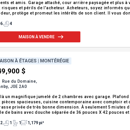
ents et amis. Garage attaché, cour arrière paysagée et plus à 
s et périls de l'acheteur. Acheteurs, soyez informés que le courtier étant lié par contrat de courtage avec le
deur, protège et promeut les intérêts de son client. Il vous d
sés qu'il vous sera possible de vous faire représenter par le t
6
4
MAISON À VENDRE
AISON À ÉTAGES | MONTÉRÉGIE
49,900 $
1 Rue du Domaine,
anby,
J0E 2A0
là un magnifique jumelé de 2 chambres avec garage. Plafond d
 pièces spacieuses, cuisine contemporaine avec comptoir et d
rasse privée de très bonne dimension. À seulement 5 miutes de 
e de bains avec douche séparée de 36 pouces X 42 pouces et bain autoportant. Fen
de 9 pieds au rez-de-chaussée. Armoires de cuisine jusqu'au plafond. Photos sont à titre indicatif.
LUSIONS Certificat de localisati
2
1
1
1,179 pi²