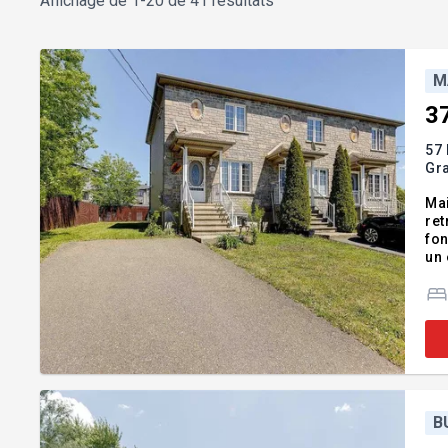
Affichage de
1-20 de 41 résultats
M
3
57
Gr
Mai
retr
fonct
un e
déc
m
B