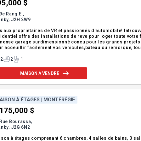
95,000 $
9e Rang E.,
anby,
J2H 2W9
s aux proprietaires de VR et passionnés d'automobile! Introuva
identiel offre des installations de reve pour loger toute votre 
ense garage surdimensionné concu pour les grands projets ,i
r acceuillir facilement vos vehicules,bateau ou remorque, to
sieurs vehicules simultanement,ainsi que trois portes de gar
e studio pour vous loger de st
2
2
1
MAISON À VENDRE
AISON À ÉTAGES | MONTÉRÉGIE
,175,000 $
 Rue Bourassa,
anby,
J2G 6N2
ison à étages comprenant 6 chambres, 4 salles de bains, 3 s