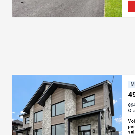
M
4
894
Gr
Voi
piè
sal