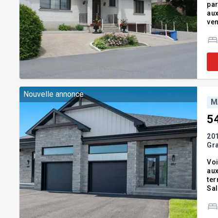
par
aux risque
ven
avi
Nouvelle annonce
M
5
20
Gr
Voi
aux
ter
Sall
plafond 
INC