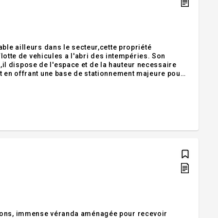
ble ailleurs dans le secteur,cette propriété
flotte de vehicules a l'abri des intempéries. Son
l dispose de l'espace et de la hauteur necessaire
ut en offrant une base de stationnement majeure pour
age suplementaires et deux espaces habitables de
alons, immense véranda aménagée pour recevoir