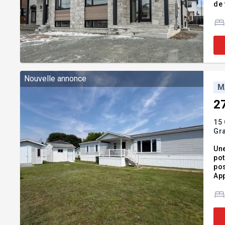
de très
Douch
pho
Nouvelle annonce
M
2
15 
Gr
Une
pot
pos
App
for
sta