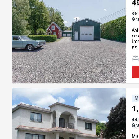
4
35 
Gr
Avi
res
imm
pou
plu
typ
M
1
44
Gr
Ma