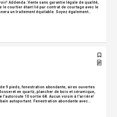
voir! Addenda :Vente sans garantie légale de qualité,
onnera un traitement équitable. Soyez également
itulaire de permis de votre choix. Inclusions :Stores
e 9 pieds, fenestration abondante, aires ouvertes
osseret en quartz, plancher de bois et céramique,
l'autoroute 10 sortie 68. Aucun voisin à l'arrière!
estration abondante avec