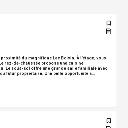
é du magnifique Lac Boivin. À l'étage, vous
 avec
ire. Une belle opportunité à
es. Lave-vaiselle. Étagère visé au mur dans la salle à