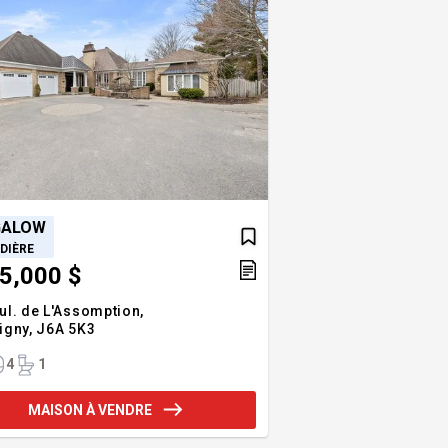
GALOW
DIÈRE
5,000 $
ul. de L'Assomption,
igny,
J6A 5K3
4
1
MAISON À VENDRE