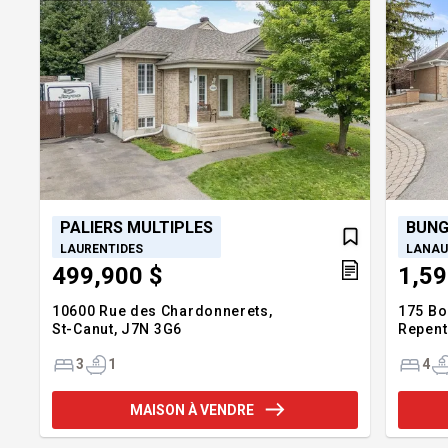
PALIERS MULTIPLES
BUN
LAURENTIDES
LANAU
499,900 $
1,59
10600 Rue des Chardonnerets,
175 Bo
St-Canut,
J7N 3G6
Repent
3
1
4
MAISON À VENDRE