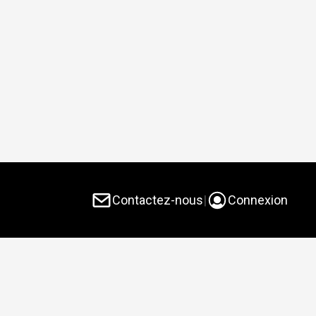
Contactez-nous
|
Connexion
endeurs privés et des courtiers immobiliers. Grâce à
 de recherche de votre propriété idéale ou de votre
e.ca vous offre des connexions de confiance et des