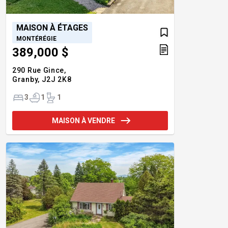
MAISON À ÉTAGES
MONTÉRÉGIE
389,000 $
290 Rue Gince,
Granby,
J2J 2K8
3
1
1
MAISON À VENDRE