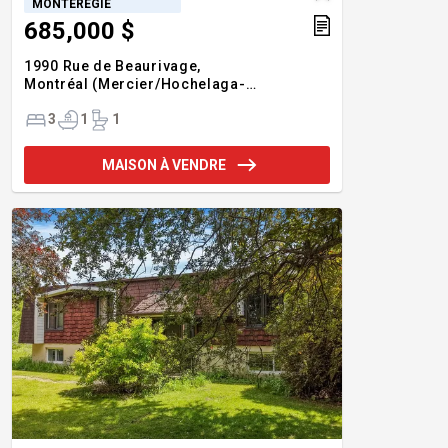
MONTÉRÉGIE
685,000 $
1990 Rue de Beaurivage,
Montréal (Mercier/Hochelaga-
Maisonneuve),
H1L 5V5
3
1
1
MAISON À VENDRE