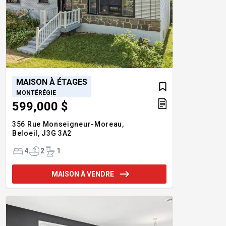
MAISON À ÉTAGES
MONTÉRÉGIE
599,000 $
356 Rue Monseigneur-Moreau,
Beloeil,
J3G 3A2
4
2
1
MAISON À VENDRE