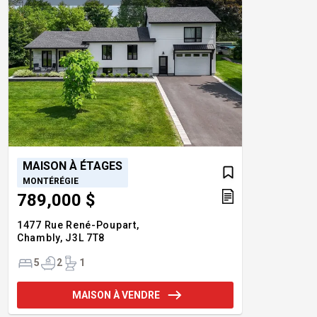
MAISON À ÉTAGES
MONTÉRÉGIE
789,000 $
1477 Rue René-Poupart,
Chambly,
J3L 7T8
5
2
1
MAISON À VENDRE