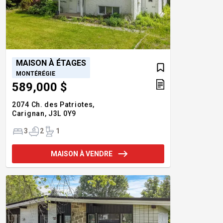
MAISON À ÉTAGES
MONTÉRÉGIE
589,000 $
2074 Ch. des Patriotes,
Carignan,
J3L 0Y9
3
2
1
MAISON À VENDRE