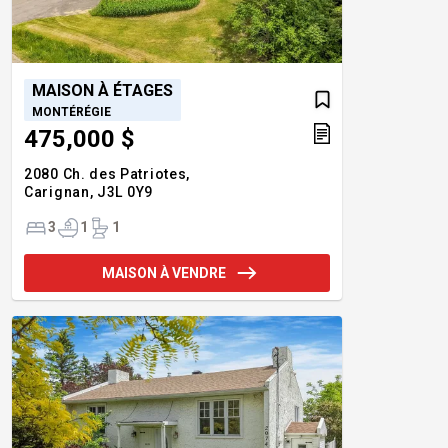
MAISON À ÉTAGES
MONTÉRÉGIE
475,000 $
2080 Ch. des Patriotes,
Carignan,
J3L 0Y9
3
1
1
MAISON À VENDRE