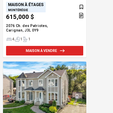
MAISON À ÉTAGES
MONTÉRÉGIE
615,000 $
2076 Ch. des Patriotes,
Carignan,
J3L 0Y9
4
1
1
MAISON À VENDRE