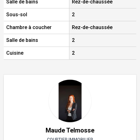
Salle de bains
Rez-de-chaussée
N
Sous-sol
2
N
Chambre à coucher
Rez-de-chaussée
N
Salle de bains
2
N
Cuisine
2
N
Maude Telmosse
COURTIER IMMOBILIER