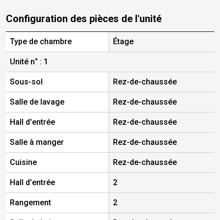
Configuration des pièces de l'unité
Type de chambre
Étage
T
Unité n° : 1
Sous-sol
Rez-de-chaussée
N
Salle de lavage
Rez-de-chaussée
N
Hall d'entrée
Rez-de-chaussée
N
Salle à manger
Rez-de-chaussée
N
Cuisine
Rez-de-chaussée
N
Hall d'entrée
2
N
Rangement
2
N