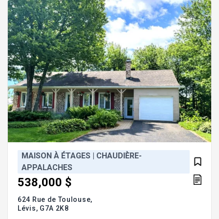
paisible, à proximité des écoles, parcs, pistes
cyclables et services.
MAISON À ÉTAGES | CHAUDIÈRE-
APPALACHES
538,000 $
624 Rue de Toulouse,
Lévis,
G7A 2K8