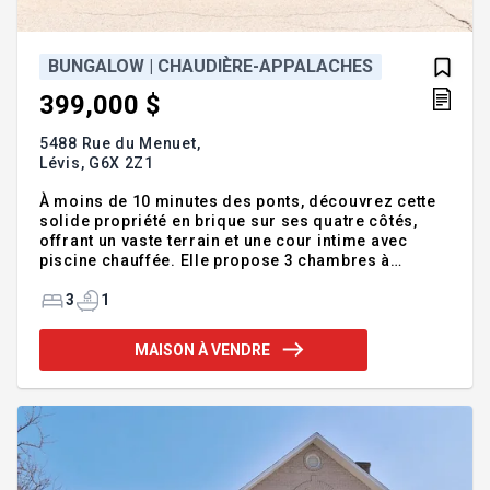
BUNGALOW | CHAUDIÈRE-APPALACHES
399,000 $
5488 Rue du Menuet,
Lévis,
G6X 2Z1
À moins de 10 minutes des ponts, découvrez cette
solide propriété en brique sur ses quatre côtés,
offrant un vaste terrain et une cour intime avec
piscine chauffée. Elle propose 3 chambres à
coucher sur le même étage, une cuisine rénovée
avec comptoirs de quartz ainsi qu'une
3
1
thermopompe centrale installée en 2024 pour un
confort optimal. Le garage constitue un espace
MAISON À VENDRE
idéal pour les projets, le rangement ou le
bricolage. Le sous-sol, doté d'une entrée
indépendante, offre un excellent potentiel
d'aménagement selon vos besoins et vos goûts.
Une propriété offrant espace, confort et possibilités
da