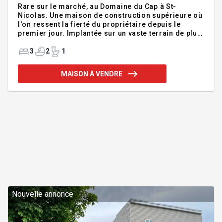
Rare sur le marché, au Domaine du Cap à St-
Nicolas. Une maison de construction supérieure où
l'on ressent la fierté du propriétaire depuis le
premier jour. Implantée sur un vaste terrain de plus
13000 pi², entièrement en brique, elle inspire
confiance et longévité. Le terrain arrière est
3
2
1
magnifiquement paysager, avec un foyer extérieur
créant une véritable oasis de zénitude. Le sous-sol
MAISON À VENDRE
offre un espace polyvalent avec la possibilité
d'aménager une 4e chambre, selon vos besoins.
Son entrée indépendante permet bureau, atelier ou
espace pour un jeune adulte. C'est peut-être la
maison que vous att
Nouvelle annonce