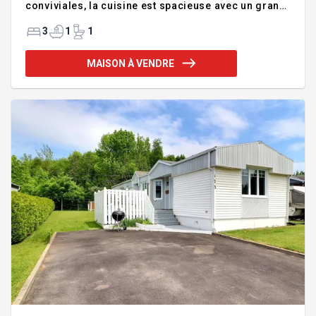
conviviales, la cuisine est spacieuse avec un grand
îlot, etc. Il est encore possible de modifier les
plans selon vos goûts et de faire vos choix de
3
1
1
finition! Plusieurs modèles et terrains disponibles.
PREMIERS ACHETEURS : la TPS pourrait vous être
MAISON À VENDRE
remboursée en totalité avec l'adoption de la loi C-4.
Informez-vous! Addenda :PREMIERS ACHETEURS :
la TPS pourrait vous être remboursée en totalité
avec l'adoption de la loi C-4. Informez-vous! À
CONSTRUIR