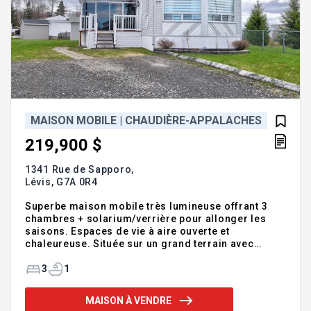
MAISON MOBILE | CHAUDIÈRE-APPALACHES
219,900 $
1341 Rue de Sapporo,
Lévis,
G7A 0R4
Superbe maison mobile très lumineuse offrant 3
chambres + solarium/verrière pour allonger les
saisons. Espaces de vie à aire ouverte et
chaleureuse. Située sur un grand terrain avec
pratique remise de 12' X 16' chauffée, éclairée.
Possibilité d'ajouter une piscine ou spa (sans
3
1
voisin côté sud). Elle représente une belle
opportunité pour! L'évaluation ne considère par
MAISON À VENDRE
l'ajout de la verrière. Elle n'attend que vous !!!