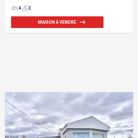
sud à l'arrière pour plus d'intimité. Elle offre 4
chambres, 2 salles de bains (dont 1 atenante à la
4
2
ch. principale) et de belles aires de vie ouvertes
très conviviales. Garage double et entrée en pavé
MAISON À VENDRE
uni complètent l'ensemble. Située dans un secteur
paisible et recherché, près de la piste cyclable, elle
allie confort, emplacement et qualité de vie. Une
visite vous charmera ! Addenda :