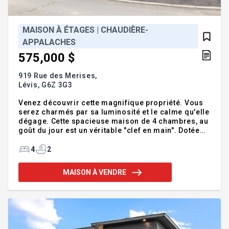
MAISON À ÉTAGES | CHAUDIÈRE-
APPALACHES
575,000 $
919 Rue des Merises,
Lévis,
G6Z 3G3
Venez découvrir cette magnifique propriété. Vous
serez charmés par sa luminosité et le calme qu'elle
dégage. Cette spacieuse maison de 4 chambres, au
goût du jour est un véritable "clef en main". Dotée
d'une cour vraiment intime, dans une rue tranquille,
tout en étant à proximité de toutes commodités, elle
4
2
a vraiment tout pour plaire. Addenda :Visites libres
: - Samedi 8 août de 10h à 12h - Dimanche 9 août de
MAISON À VENDRE
14h à 16h Inclusions :Lave-vaisselle, stores,
rideaux et pôles de toutes les pièces, luminaires de
toutes les pièces, aspirateur central et ses
accessoires, four en