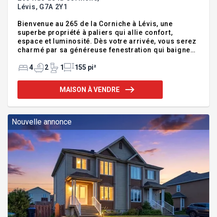
Lévis,
G7A 2Y1
Bienvenue au 265 de la Corniche à Lévis, une
superbe propriété à paliers qui allie confort,
espace et luminosité. Dès votre arrivée, vous serez
charmé par sa généreuse fenestration qui baigne
les pièces de lumière naturelle. L'étage comprend
trois chambres de bonnes dimensions ainsi qu'une
4
2
1
155 pi²
salle de bain. Grand salon avec poele au bois
récent. Au sous-sol, une salle familiale et une 4e
MAISON À VENDRE
chambre offrent toute la polyvalence recherchée
pour répondre aux besoins de votre famille. A
l'extérieur, le terrain soigneusement aménagé et le
grand patio orienté plein sud invitent à la détente et
Nouvelle annonce
aux récepti