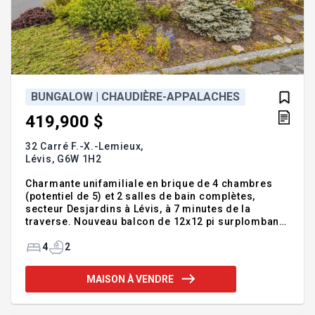
BUNGALOW | CHAUDIÈRE-APPALACHES
419,900 $
32 Carré F.-X.-Lemieux,
Lévis,
G6W 1H2
Charmante unifamiliale en brique de 4 chambres
(potentiel de 5) et 2 salles de bain complètes,
secteur Desjardins à Lévis, à 7 minutes de la
traverse. Nouveau balcon de 12x12 pi surplombant
une cour arrière aménagée et intime, parfaite pour
recevoir. Rez-de-chaussée à aire ouverte avec
4
2
grandes aires de vie lumineuses, foyer et rénové
avec goût. Cuisine fonctionnelle avec broyeur et
MAISON À VENDRE
système à eau chaude instantanée. Sous-sol fini
avec suite parentale, salon additionnel ainsi qu'un
atelier. Rangements abondants. Environnement