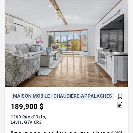
la loi C-4. Informez-vous! Addenda :PREMIERS
ACHETEURS : la TPS pourra
MAISON MOBILE | CHAUDIÈRE-APPALACHES
189,900 $
1360 Rue d'Oslo,
Lévis,
G7A 0R3
Superbe opportunité de devenir propriétaire cet été!