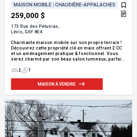
MAISON MOBILE | CHAUDIÈRE-APPALACHES
259,000 $
173 Rue des Pétunias,
Lévis,
G6Y 8E4
Charmante maison mobile sur son propre terrain !
Découvrez cette propriété clé en main offrant 2 CC
et un aménagement pratique & fonctionnel. Vous
serez charmé par son beau salon lumineux, parfait
pour vos moments de détente. Située sur un petit
terrain intime, sans voisin à l'arrière, cette
2
1
propriété vous assure tranquillité & intimité.
Cuisine fonctionelle ayant recu une cure de
MAISON À VENDRE
rajeunissement au fil des années. Nichée dans un
secteur paisible, elle constitue un excellent choix
pour ceux qui recherchent un mode de vie simple &
confortable. Une belle opportunité à ne pas
manquer. Parfait clé