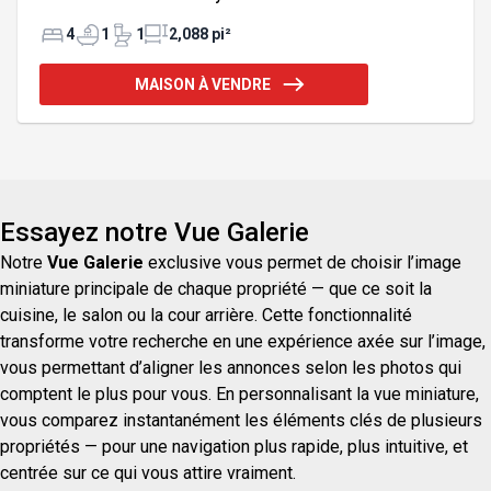
bathroom upstairs and a half-bath on the ground
floor. Large, private lot--a rarity in this area.
4
1
1
2,088 pi²
Exterior entrance to the basement. Close to
everything within walking distance. Can be sold
MAISON À VENDRE
furnished. It offers plenty of space for a large
family. Great potential at this price. Available
immediately! Act fast! The house can be sold fully
furnished. It offers great potential at this price. The
inspection re
Essayez notre Vue Galerie
Notre
Vue Galerie
exclusive vous permet de choisir l’image
miniature principale de chaque propriété — que ce soit la
cuisine, le salon ou la cour arrière. Cette fonctionnalité
transforme votre recherche en une expérience axée sur l’image,
vous permettant d’aligner les annonces selon les photos qui
comptent le plus pour vous. En personnalisant la vue miniature,
vous comparez instantanément les éléments clés de plusieurs
propriétés — pour une navigation plus rapide, plus intuitive, et
centrée sur ce qui vous attire vraiment.