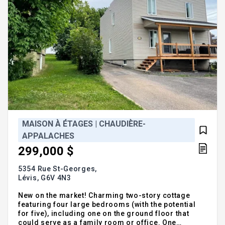
MAISON À ÉTAGES | CHAUDIÈRE-
APPALACHES
299,000 $
5354 Rue St-Georges,
Lévis,
G6V 4N3
New on the market! Charming two-story cottage
featuring four large bedrooms (with the potential
for five), including one on the ground floor that
could serve as a family room or office. One