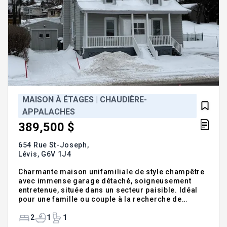
MAISON À ÉTAGES | CHAUDIÈRE-
APPALACHES
389,500 $
654 Rue St-Joseph,
Lévis,
G6V 1J4
Charmante maison unifamiliale de style champêtre
avec immense garage détaché, soigneusement
entretenue, située dans un secteur paisible. Idéal
pour une famille ou couple à la recherche de
confort et de tranquilité. Cette propriété allie
caractère, luminosité et fonctionnalité. Située près
2
1
1
des écoles et parcs. Une opportunité à ne pas