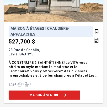
MAISON À ÉTAGES | CHAUDIÈRE-
APPALACHES
527,700 $
23 Rue de Chablis,
Lévis,
G6J 1Y5
À CONSTRUIRE à SAINT-ÉTIENNE! Le VITÄ vous
offrira un style mariant le moderne et le
Farmhouse! Vous y retrouverez des divisions
irréprochables et 3 belles chambres à l'étage! Les
aires de vie sont conviviales, la cuisine est
spacieuse avec un grand îlot, etc. Il est encore
3
1
1
possible de modifier les plans selon vos goûts et
de faire vos choix de finition! Plusieurs modèles et
MAISON À VENDRE
terrains disponibles. Vous pouvez ajouter un
garage! PREMIERS ACHETEURS : la TPS pourrait
vous être remboursée en totalité avec l'adoption de