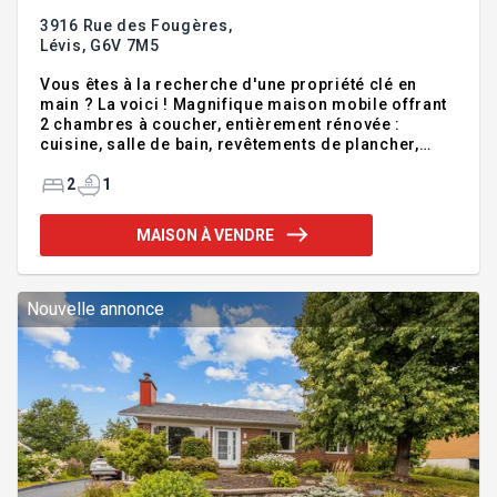
3916 Rue des Fougères,
Lévis,
G6V 7M5
Vous êtes à la recherche d'une propriété clé en
main ? La voici ! Magnifique maison mobile offrant
2 chambres à coucher, entièrement rénovée :
cuisine, salle de bain, revêtements de plancher,
portes et fenêtres, plomberie, revêtement extérieur,
toiture, isolation de l'entretoit et plus encore. Située
2
1
à proximité de l'autoroute 20 et du centre-ville de
Lévis, elle est implantée sur son propre terrain (non
MAISON À VENDRE
loué). N'attendez plus, c'est votre opportunité de
devenir propriétaire! Addenda :Inclusions :Lave-
vaisselle, stores, luminaires, tablettes dans le
salon, crochets dans l'e
Nouvelle annonce