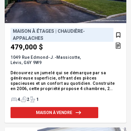
MAISON À ÉTAGES | CHAUDIÈRE-
APPALACHES
479,000 $
1049 Rue Edmond-J.-Massicotte,
Lévis,
G6Y 9W9
Découvrez un jumelé qui se démarque par sa
généreuse superficie, offrant des pièces
spacieuses et un confort au quotidien. Construite
en 2006, cette propriété propose 4 chambres, 2
salles de bain complètes, 1 salle d'eau ainsi qu'un
sous-sol entièrement aménagé. À l'extérieur,
4
2
1
profitez d'une cour avec piscine, parfaite pour la
belle saison. Située dans un secteur recherché, à
MAISON À VENDRE
proximité des écoles, du Cégep de Lévis-Lauzon,
des commerces, des services et des principaux
axes routiers, elle réunit espace, emplacement et
qualité de vie. Une visite vous convaincra! Addenda