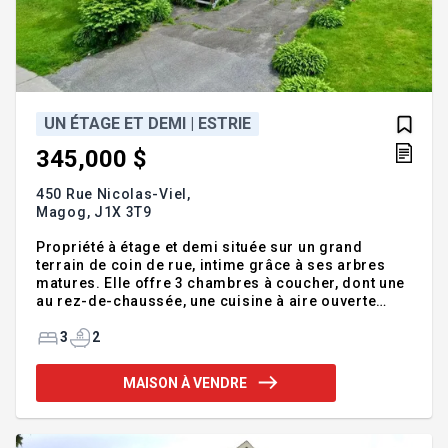
UN ÉTAGE ET DEMI | ESTRIE
345,000 $
450 Rue Nicolas-Viel,
Magog,
J1X 3T9
Propriété à étage et demi située sur un grand
terrain de coin de rue, intime grâce à ses arbres
matures. Elle offre 3 chambres à coucher, dont une
au rez-de-chaussée, une cuisine à aire ouverte
avec armoires en bois ainsi que 2 salles de bains.
Le sous-sol aménagé dispose d'une entrée
3
2
indépendante. Emplacement pratique à distance de
marche des écoles et à proximité des services. À
MAISON À VENDRE
quelques minutes du parc des Hautes-Sources
avec jeux d'eau, modules pour enfants, terrains
sportifs et patinoire. Addenda :Le garage nécessite
des travaux majeurs. Inclusions :Réfrigérateur, cuis