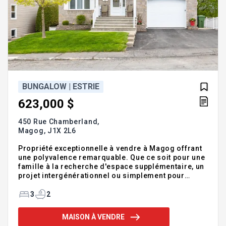
BUNGALOW | ESTRIE
623,000 $
450 Rue Chamberland,
Magog,
J1X 2L6
Propriété exceptionnelle à vendre à Magog offrant
une polyvalence remarquable. Que ce soit pour une
famille à la recherche d'espace supplémentaire, un
projet intergénérationnel ou simplement pour
profiter d'un rez-de-jardin aux multiples
possibilités d'aménagement, cette propriété saura
3
2
répondre à vos besoins. Entretenue avec soin au fil
des années, elle offre des espaces lumineux,
MAISON À VENDRE
fonctionnels et chaleureux dans un secteur