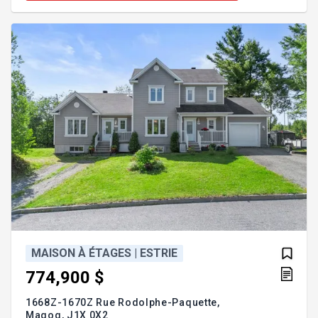
recherché, à proximité des services, écoles, parcs
et attraits de Magog. Addenda :Rez-de-chaussée *
Hall d'entrée Vaste hall d'entrée offrant un grand
garde-robe
MAISON À ÉTAGES | ESTRIE
774,900 $
1668Z-1670Z Rue Rodolphe-Paquette,
Magog,
J1X 0X2