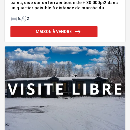
bains, sise sur un terrain boisé de + 30 000pi2 dans
un quartier paisible à distance de marche du
centre-ville, une école primaire; parc, aires de jeux,
tennis et le parc de la Pointe Merry sur le lac
6
2
Memphrémagog et descente de bateaux sur la
rivière. Salon avec foyer au gaz, s. manger
MAISON À VENDRE
distincte, agrandissement 2005 incluant cuisine
spacieuse, coin repas et séjour avec foyer au gaz
ouvrant sur véranda trois saisons & gr. balcon
surplombant la cour arrière & piscine hors terre.
Spacieux sous-sol avec ent