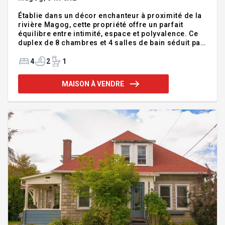
Établie dans un décor enchanteur à proximité de la
rivière Magog, cette propriété offre un parfait
équilibre entre intimité, espace et polyvalence. Ce
duplex de 8 chambres et 4 salles de bain séduit par
ses finitions de qualité, ses aires de vie lumineuses
et son cachet unique. Le logement principal
4
2
1
comprend 5 chambres, 2 salles de bain, 1 salle
d'eau et un garage. Chaque unité bénéficie de son
MAISON À VENDRE
entrée, d'une terrasse et d'une ambiance
chaleureuse. Idéal pour une bi-génération ou un
projet locatif. Addenda :Avec ses 2100 pi² de
superficie habitable, le logement principal de cette
mais