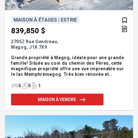
MAISON À ÉTAGES | ESTRIE
839,850 $
2705Z Rue Gendreau,
Magog,
J1X 7X9
Grande propriété à Magog, idéale pour une grande
famille! Située au coin du chemin des Pères, cette
magnifique propriété offre une vue imprenable sur
le lac Memphrémagog. Très bien rénovée et
soigneusement entretenue, elle dispose de 5
grandes chambres à coucher, chacune dotée de sa
5
5
1
salle de bains privée et d'un petit réfrigérateur,
parfaites pour offrir confort et intimité à chaque
MAISON À VENDRE
membre de la famille. Addenda :En plus, deux
pièces supplémentaires avec sorties extérieures
offrent d'innombrables possibilités: salle de jeux,
bureau, ou espace pour accueillir vos invités.
Divisions i