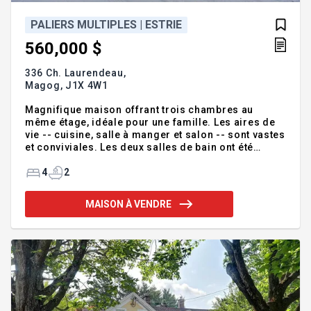
PALIERS MULTIPLES | ESTRIE
560,000 $
336 Ch. Laurendeau,
Magog,
J1X 4W1
Magnifique maison offrant trois chambres au
même étage, idéale pour une famille. Les aires de
vie -- cuisine, salle à manger et salon -- sont vastes
et conviviales. Les deux salles de bain ont été
entièrement rénovées avec douches à l'italienne. La
propriété comprend un garage, un terrain boisé et
4
2
un vaste espace extérieur permettant de profiter
pleinement des saisons. La proximité du lac
MAISON À VENDRE
Lovering constitue un atout majeur. Une visite
s'impose. Addenda :Inclusions :Pôles et rideaux,
luminaires, aspirateur central et accessoires,
piscine et accessoires.Exclusions :