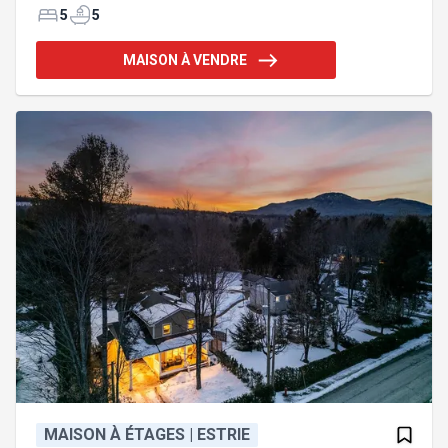
réputé en activité. Ayant bénéficié d'un entretien
5
5
minutieux, la vaste & lumineuse maison est idéale
pour une grande famille avec ses 5 chambres,
MAISON À VENDRE
toutes avec salles de bain privées, une invitante
salle à manger, une grande cuisine moderne avec
îlot central, etc. Une galerie couverte est accessible
du salon & de la chambre des maîtres. LA maison
familiale de r
MAISON À ÉTAGES | ESTRIE