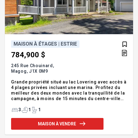
MAISON À ÉTAGES | ESTRIE
784,900 $
245 Rue Chouinard,
Magog,
J1X 0M9
Grande propriété situé au lac Lovering avec accès à
4 plages privées incluant une marina. Profitez du
meilleur des deux mondes avec la tranquillité de la
campagne, à moins de 15 minutes du centre-ville
de Magog. Érigée sur un vaste terrain, elle offre de
grandes pièces lumineuses, des aires ouvertes
3
1
1
conviviales, un rez-de-jardin polyvalent ainsi qu'un
garage double avec rangement à l'étage. Entourée
MAISON À VENDRE
de nature, cette propriété est idéale pour une
famille à la recherche d'espace, de confort et d'un
environnement paisible. N'attendez pas, venez