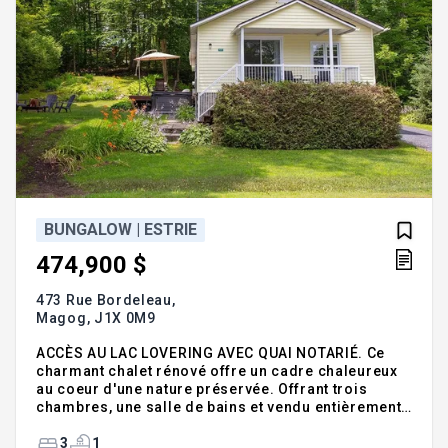
BUNGALOW | ESTRIE
474,900 $
473 Rue Bordeleau,
Magog,
J1X 0M9
ACCÈS AU LAC LOVERING AVEC QUAI NOTARIÉ. Ce
charmant chalet rénové offre un cadre chaleureux
au coeur d'une nature préservée. Offrant trois
chambres, une salle de bains et vendu entièrement
meublé, il propose un clé en main. Situé sur le 2e
rang du paisible lac Lovering, il bénéficie d'un
3
1