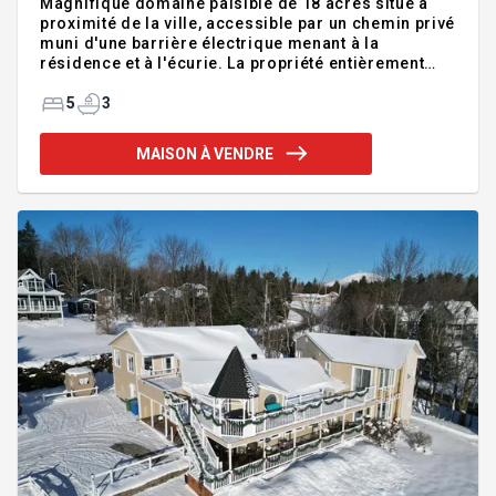
Magnifique domaine paisible de 18 acres situé à
proximité de la ville, accessible par un chemin privé
muni d'une barrière électrique menant à la
résidence et à l'écurie. La propriété entièrement
rénovée comprend 5 ch. à coucher et 3 s. de bains.
Les espaces de vie aménagées à aire ouverte
5
3
détiennent une généreuse fenestration offrant une
vue sur le terrain et une belle luminosité. On y
MAISON À VENDRE
retrouve un plafond cathédrale avec des poutres de
bois, un foyer avec cheminée en pierres ainsi que
des planchers en ardoise. La cuisine est équipée
d'armoires en bois et de comptoirs en granit.
Garage double,