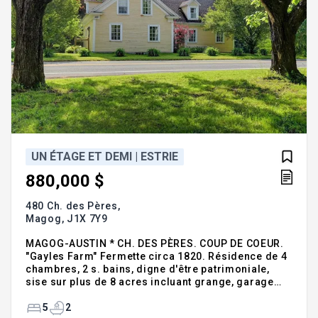
UN ÉTAGE ET DEMI | ESTRIE
880,000 $
480 Ch. des Pères,
Magog,
J1X 7Y9
MAGOG-AUSTIN * CH. DES PÈRES. COUP DE COEUR.
"Gayles Farm" Fermette circa 1820. Résidence de 4
chambres, 2 s. bains, digne d'être patrimoniale,
sise sur plus de 8 acres incluant grange, garage
triple avec appartement d'invités et autre petite
grange rouge. Étang, belle prairie offrant vues vers
5
2