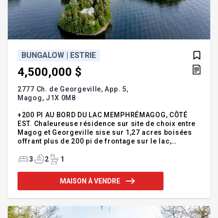
BUNGALOW | ESTRIE
4,500,000 $
2777 Ch. de Georgeville, App. 5,
Magog,
J1X 0M8
+200 PI AU BORD DU LAC MEMPHRÉMAGOG, CÔTÉ
EST. Chaleureuse résidence sur site de choix entre
Magog et Georgeville sise sur 1,27 acres boisées
offrant plus de 200 pi de frontage sur le lac,
incluant une superbe grande plage de sable
(rareté). Vues superbes vers le lac, montagnes
3
2
1
environnantes et coucher de soleil. Situé sur un
chemin privé et paisible, ce domaine comprend la
MAISON À VENDRE
maison principale plain-pied de 3 ch., 2,5 s. bains
avec s-sol en rez-de-jardin, aux aires de vie
spacieuses sur 2 niveaux, balcon & terrasse, ainsi
que 2 petits 'chalets d'été' (bâtiments accessoires)