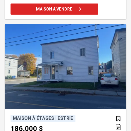
le sud-est. Ambiance d'antan conviviale et
chaleureuse, cuisine avec coin repas/banquette, s.
MAISON À VENDRE
à manger distincte, salon avec foyer au bois,
véranda ouvrant sur balcon donnant vers les
jardins. Système chauffage et climatisation neuf. A
proximité de la ville et ses services, accès rapide
A-10 et le par
MAISON À ÉTAGES | ESTRIE
186,000 $