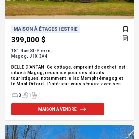
MAISON À ÉTAGES | ESTRIE
399,000 $
181 Rue St-Pierre,
Magog,
J1X 3A4
BELLE D'ANTAN! Ce cottage, empreint de cachet, est
situé à Magog, reconnue pour ses attraits
touristiques, notamment le lac Memphrémagog et
le Mont Orford. L'intérieur vous séduira avec ses
portes, boiseries et magnifiques escaliers en bois.
Au RDC, vous trouverez salon, salle à manger,
3
1
1
cuisine, salle d'eau, une vaste salle de lavage, un
bureau/chambre ainsi qu'une splendide véranda 3
MAISON À VENDRE
saisons. À l'étage, 2 autres chambres, une salle de
bain et 2 penderies viennent compléter le tout. À
l'extérieur, profitez de 2 garages, dont un attenant,
une grande terrasse en pavé ainsi qu'un joli balcon
couv