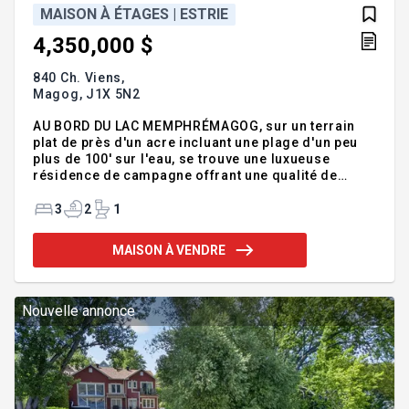
MAISON À ÉTAGES | ESTRIE
4,350,000 $
840 Ch. Viens,
Magog,
J1X 5N2
AU BORD DU LAC MEMPHRÉMAGOG, sur un terrain
plat de près d'un acre incluant une plage d'un peu
plus de 100' sur l'eau, se trouve une luxueuse
résidence de campagne offrant une qualité de
construction supérieure avec des aires de vie
magnifiques. Les propriétaires actuels ont réalisés
3
2
1
d'importants travaux rendant cette propriété
impeccable en y proposant des planchers
MAISON À VENDRE
chauffants, foyers, une cuisine haut de gamme et
actuelle. Vous bénéficierez de 3 c.c. + bureau, 2,5
s.b. et de plusieurs pièces confortables. Beaucoup
de rangement et garages, le tout sur un terrain
Nouvelle annonce
intime à 7 minutes du centre-v