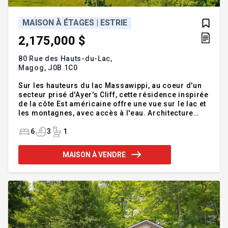
MAISON À ÉTAGES | ESTRIE
2,175,000 $
80 Rue des Hauts-du-Lac,
Magog,
J0B 1C0
Sur les hauteurs du lac Massawippi, au coeur d'un
secteur prisé d'Ayer's Cliff, cette résidence inspirée
de la côte Est américaine offre une vue sur le lac et
les montagnes, avec accès à l'eau. Architecture
intemporelle, bardeaux de cèdre, volumes
généreux et luminosité remarquable. Quatre
6
3
1
chambres avec possibilité de six, dont une suite
des maîtres avec balcon privé, trois salles de bain
MAISON À VENDRE
et une salle d'eau. Géothermie, garage double et
construction de qualité signée Denis Legault, selon
les plans d'Alan Bellavance. Un lieu distinctif où
s'exprime un art de vivre élégant, entre nature et
raffi