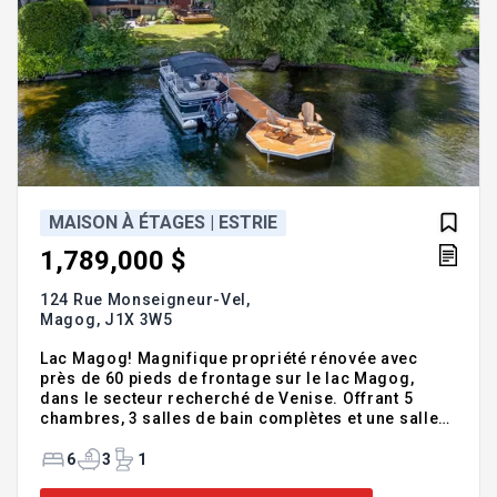
MAISON À ÉTAGES | ESTRIE
1,789,000 $
124 Rue Monseigneur-Vel,
Magog,
J1X 3W5
Lac Magog! Magnifique propriété rénovée avec
près de 60 pieds de frontage sur le lac Magog,
dans le secteur recherché de Venise. Offrant 5
chambres, 3 salles de bain complètes et une salle
d'eau, elle séduit par ses vastes aires ouvertes, son
plafond cathédral, sa fenestration sur le lac, sa
6
3
1
suite principale avec balcon privé et salle de bain