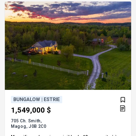
constater par vous-même que cette propriété saura
ré
BUNGALOW | ESTRIE
1,549,000 $
705 Ch. Smith,
Magog,
J0B 2C0