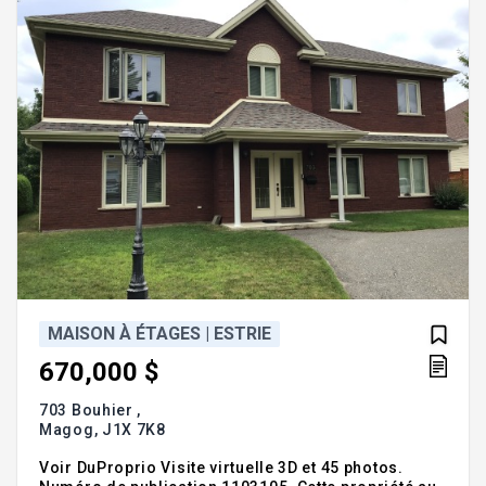
MAISON À ÉTAGES | ESTRIE
670,000 $
703 Bouhier ,
Magog,
J1X 7K8
Voir DuProprio Visite virtuelle 3D et 45 photos.