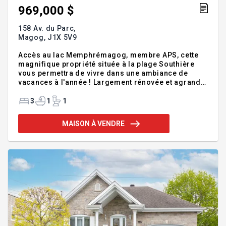
969,000 $
158 Av. du Parc,
Magog,
J1X 5V9
Accès au lac Memphrémagog, membre APS, cette
magnifique propriété située à la plage Southière
vous permettra de vivre dans une ambiance de
vacances à l'année ! Largement rénovée et agrandie
depuis 2024, comportant 3 chambres à l'étage, un
rez-de-chaussée lumineux, à aires ouvertes et
3
1
1
invitant avec un foyer au bois 2 faces, une salle
familiale et un espace de rangement au sous-sol.
MAISON À VENDRE
Tout indiquée pour votre pied-à-terre à Magog, les
sportifs seront ravis de partir en planche à pagaie
depuis la maison, aller profiter de la magnifique
plage réservée aux membres ou encore de se
rendre au parc du Mo