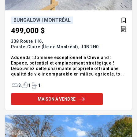
BUNGALOW | MONTRÉAL
499,000 $
338 Route 116,
Pointe-Claire (Île de Montréal),
J0B 2H0
Addenda :Domaine exceptionnel à Cleveland :
Espace, potentiel et emplacement stratégique !
Découvrez cette charmante propriété offrant une
qualité de vie incomparable en milieu agricole, tout
en restant à proximité immédiate des grands
centres urbains (Sherbrooke, Victoriaville et
3
1
1
Drummondville). Soigneusement entretenue au fil
du temps, elle propose un aménagement pensé
MAISON À VENDRE
pour un maximum de commodité, regroupant
l'ensemble de ses espaces de vie sur un seul et
même palier ! Caractéristiques principales :
Espaces de vie optimisés : Profitez de 3 chambres
à coucher, d'une salle de lavage