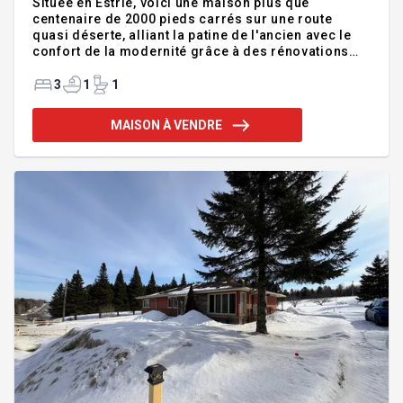
Située en Estrie, voici une maison plus que
centenaire de 2000 pieds carrés sur une route
quasi déserte, alliant la patine de l'ancien avec le
confort de la modernité grâce à des rénovations
majeures de grande qualité. Un domaine en zone
agricole de plus de 60 acres, une forêt
3
1
1
remarquable, une cabane à sucre à l'ancienne, un
étang sauvage tapi dans les bois, des nuits étoilées
MAISON À VENDRE
éblouissantes et un silence qu'on peut sans se
tromper qualifier d'assourdissant. Et tout cela, à
sept minutes de la civilisation! Propriété de 3
chambres à coucher à l'étage, salle à manger et
cuisine à aire ouverte, gr