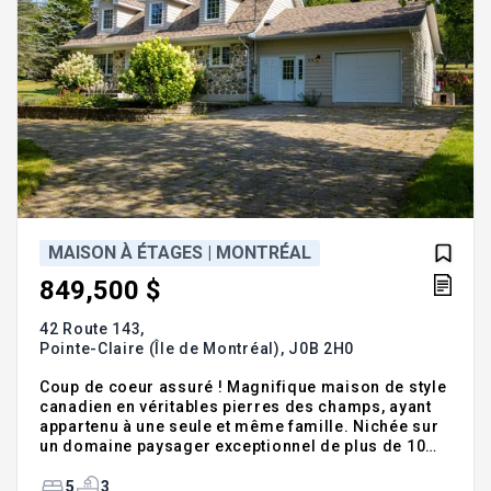
MAISON À ÉTAGES | MONTRÉAL
849,500 $
42 Route 143,
Pointe-Claire (Île de Montréal),
J0B 2H0
Coup de coeur assuré ! Magnifique maison de style
canadien en véritables pierres des champs, ayant
appartenu à une seule et même famille. Nichée sur
un domaine paysager exceptionnel de plus de 10
acres entre Richmond et Windsor, cette propriété
offre 5 chambres, 3 salles de bains complètes, un
5
3