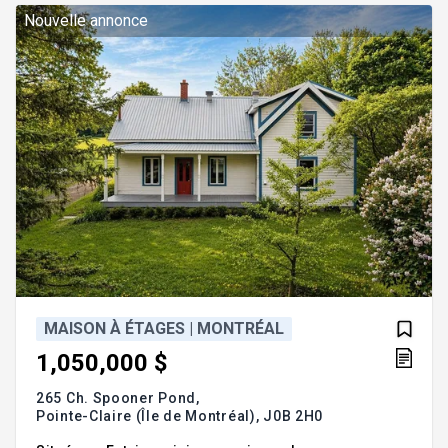
chambre unique, je propose un espace de
Nouvelle annonce
MAISON À ÉTAGES | MONTRÉAL
1,050,000 $
265 Ch. Spooner Pond,
Pointe-Claire (Île de Montréal),
J0B 2H0