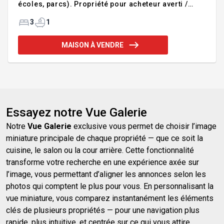
écoles, parcs). Propriété pour acheteur averti /
investisseur. Travaux majeurs à prévoir, incluant
fondation à refaire. Rez-de-chaussée: plafond 9
3
1
pieds, salon, grande pièce pouvant servir de bureau
ou chambre avec cabinet de toilette, salle à manger,
MAISON À VENDRE
cuisine et véranda/cuisine d'été. À l'étage : 3
chambres et 1 salle de bain. Fort potentiel, mais
l'acheteur devra valider son projet auprès de la
municipalité (zonage, reconstruction, PIIA, etc.).
Ven
Essayez notre Vue Galerie
Notre
Vue Galerie
exclusive vous permet de choisir l’image
miniature principale de chaque propriété — que ce soit la
cuisine, le salon ou la cour arrière. Cette fonctionnalité
transforme votre recherche en une expérience axée sur
l’image, vous permettant d’aligner les annonces selon les
photos qui comptent le plus pour vous. En personnalisant la
vue miniature, vous comparez instantanément les éléments
clés de plusieurs propriétés — pour une navigation plus
rapide, plus intuitive, et centrée sur ce qui vous attire