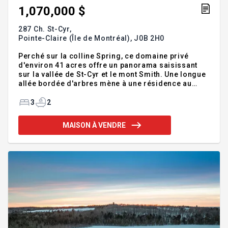
1,070,000 $
287 Ch. St-Cyr,
Pointe-Claire (Île de Montréal),
J0B 2H0
Perché sur la colline Spring, ce domaine privé
d'environ 41 acres offre un panorama saisissant
sur la vallée de St-Cyr et le mont Smith. Une longue
allée bordée d'arbres mène à une résidence au
charme intemporel, discrètement implantée en
retrait. Le terrain vallonné, ponctué d'espaces
3
2
ouverts et boisés, se prête à différents projets, qu'il
s'agisse de vergers, de petits fruits, d'apiculture ou
MAISON À VENDRE
d'un projet agrotouristique. Un cadre paisible,
propice à un mode de vie en harmonie avec la
nature. Addenda :Établi sur près de 41 acres, ce
domaine privé occupe une position privilégiée à fl