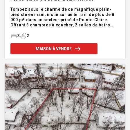
Tombez sous le charme de ce magnifique plain-
pied clé en main, niché sur un terrain de plus de 8
000 pi² dans un secteur prisé de Pointe-Claire.
Offrant 3 chambres à coucher, 2 salles de bains
complètes et un sous-sol entièrement aménagé
avec salle familiale, espace bureau, atelier et
3
2
rangement, cette propriété est parfaite pour la vie
de famille. Profitez d'une cour intime bordée de
MAISON À VENDRE
haies matures et d'une grande terrasse couverte.
Plusieurs rénovations majeures ont été réalisées,
dont la cuisine, les salles de bains, la toiture, la
thermopompe et bien plus. À proximité des écoles,
parcs, comm