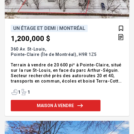
UN ÉTAGE ET DEMI | MONTRÉAL
1,200,000 $
360 Av. St-Louis,
Pointe-Claire (Île de Montréal),
H9R 1Z5
Terrain à vendre de 20 600 pi² à Pointe-Claire, situé
sur la rue St-Louis, en face du parc Arthur-Séguin.
Secteur recherché près des autoroutes 20 et 40,
transports en commun, écoles et boisé Terra-Cotta.
Potentiel de subdivision ou construction d'une
résidence unifamiliale (sous réserve des
1
1
approbations municipales). Idéal pour investisseur,
promoteur ou projet immobilier personnalisé.
MAISON À VENDRE
Addenda :Terrain de grande superficie situé sur la
rue St-Louis, directement en face du parc Arthur-
Séguin, dans un secteur établi et recherché de
l'Ouest-de-l'Île. Emplacement stratégique entre les
b