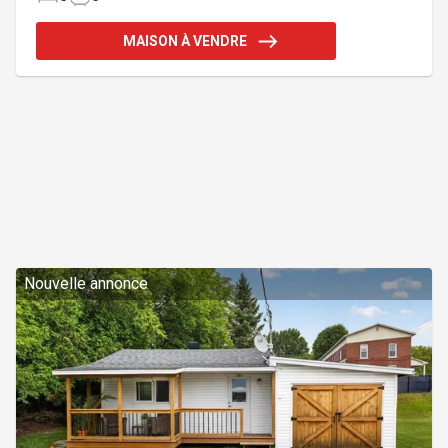
rez-de-chaussée à aire ouverte, un terrain
magnifiquement aménagé et paysager, entouré de
MAISON À VENDRE
boisé, comprenant entre autres une plantation de
pins et une multitude de vivaces, une piscine
creusée, un terrain de tennis et un atelier isolé. Un
petit coin de paradis à seulement 25 minutes de
Sherbrooke. A
Nouvelle annonce