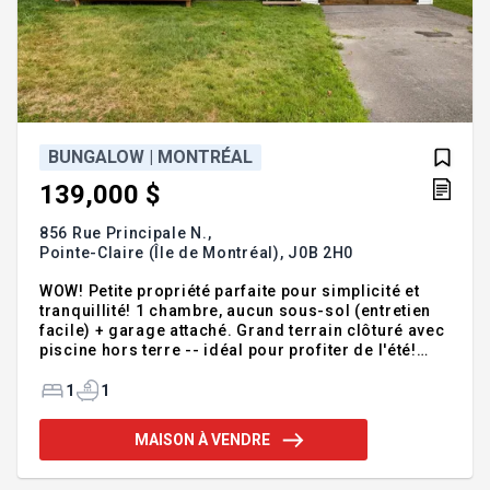
BUNGALOW | MONTRÉAL
139,000 $
856 Rue Principale N.,
Pointe-Claire (Île de Montréal),
J0B 2H0
WOW! Petite propriété parfaite pour simplicité et
tranquillité! 1 chambre, aucun sous-sol (entretien
facile) + garage attaché. Grand terrain clôturé avec
piscine hors terre -- idéal pour profiter de l'été!
Située près de l'autoroute 55, pistes cyclables,
parcs et du centre-ville de Richmond. Un mode de
1
1
vie simple, pratique et accessible -- parfait pour
personne seule ou couple. Faites vite! Addenda
MAISON À VENDRE
:Bonjour... Je suis une mignonne propriété, parfaite
pour une personne seule ou un couple à la
recherche de simplicité et de tranquillité. Avec ma