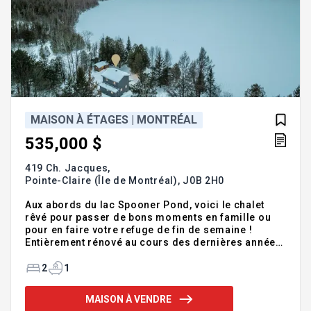
MAISON À ÉTAGES | MONTRÉAL
535,000 $
419 Ch. Jacques,
Pointe-Claire (Île de Montréal),
J0B 2H0
Aux abords du lac Spooner Pond, voici le chalet
rêvé pour passer de bons moments en famille ou
pour en faire votre refuge de fin de semaine !
Entièrement rénové au cours des dernières années,
vous serez ravis de venir vous reposer dans ce
havre de paix accessible à l'année. 2 chambres à
2
1
l'étage, 1 espace bureau au sous-sol, 2 salons, un
terrain plat et une vue sur l'eau. Quasi tout meublé,
MAISON À VENDRE
vous pourrez arriver ici et poser vos valises, fins