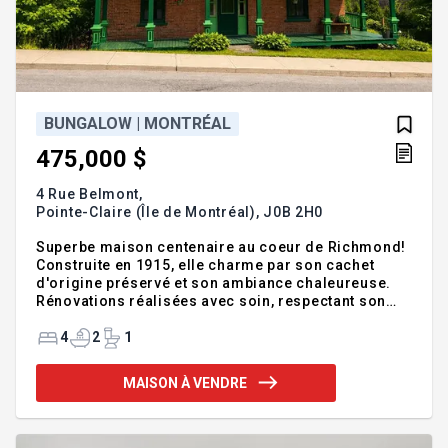
BUNGALOW | MONTRÉAL
475,000 $
4 Rue Belmont,
Pointe-Claire (Île de Montréal),
J0B 2H0
Superbe maison centenaire au coeur de Richmond!
Construite en 1915, elle charme par son cachet
d'origine préservé et son ambiance chaleureuse.
Rénovations réalisées avec soin, respectant son
caractère unique. Terrain magnifiquement
aménagé offrant un environnement paisible et
4
2
1
invitant. Emplacement recherché à proximité des
services et axes routiers. Une propriété rare où
MAISON À VENDRE
l'histoire rencontre le confort... coup de coeur
assuré! Addenda :Bienvenue au 4 rue Belmont, une
magnifique maison centenaire construite en 1915,
soigneusement entretenue et mise en valeur au fil