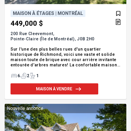
MAISON À ÉTAGES | MONTRÉAL
449,000 $
200 Rue Cleevemont,
Pointe-Claire (Île de Montréal),
J0B 2H0
Sur l'une des plus belles rues d'un quartier
historique de Richmond, voici une vaste et solide
maison toute de brique avec cour arrière invitante
entourée d'arbres matures! La confortable maison
est idéale pour la famille avec 4 grandes chambres
sur le même niveau à l'étage, de vastes aires de vie
6
2
1
ouvertes au RDC, un cuisine avec du rangement à
profusion, et des espaces familiaux aménagés au
MAISON À VENDRE
sous-sol. Pratique garage intégré avec porte à
l'arrière et accès intérieur près de la cuisine. En
plus de la magnifique cour arrière avec grand
patio, profitez de l'environnement avec un balcon à
Nouvelle annonce
l'étage