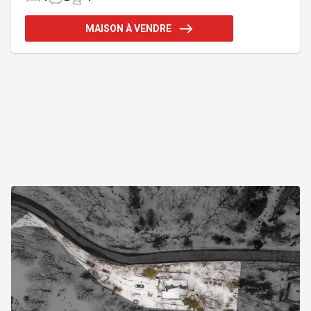
cuisine rénovée, une salle à manger et une superbe
véranda trois saisons. À l'étage, deux chambres
MAISON À VENDRE
avec balcon privé et une salle de bains avec
planchers chauffants. Le sous-sol aménagé offre 3
chambres supplémentaires, grande salle familiale
et salle de bains complète. Un véritable havre de
paix à proximité des servi