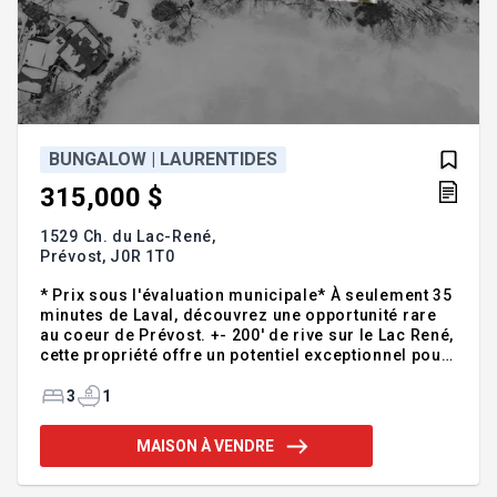
BUNGALOW | LAURENTIDES
315,000 $
1529 Ch. du Lac-René,
Prévost,
J0R 1T0
* Prix sous l'évaluation municipale* À seulement 35
minutes de Laval, découvrez une opportunité rare
au coeur de Prévost. +- 200' de rive sur le Lac René,
cette propriété offre un potentiel exceptionnel pour
les entrepreneurs, rénovateurs et passionnés de
projets ambitieux. Implantée sur un terrain de 2
3
1
603,8 MC , elle représente une toile vierge prête à
être transformée selon votre vision. Que ce soit
MAISON À VENDRE
pour un chalet, une résidence principale ou un
investissement stratégique, les possibilités sont
nombreuses. Offerte sous l'évaluation municipale,