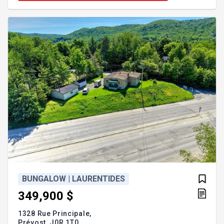
propriété est près de tous les services, de la
nouvelle école secondaire, des commerces et des
accès routiers. Vous profiterez d'un environnement
paisible sur une rue sans
BUNGALOW | LAURENTIDES
349,900 $
1328 Rue Principale,
Prévost,
J0R 1T0