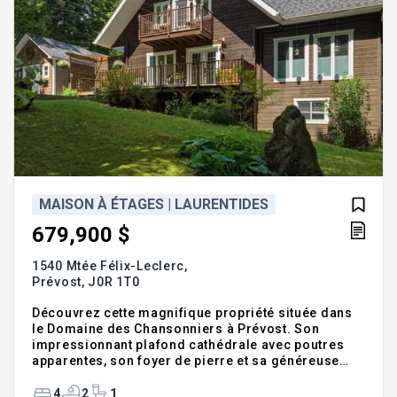
MAISON À ÉTAGES | LAURENTIDES
679,900 $
1540 Mtée Félix-Leclerc,
Prévost,
J0R 1T0
Découvrez cette magnifique propriété située dans
le Domaine des Chansonniers à Prévost. Son
impressionnant plafond cathédrale avec poutres
apparentes, son foyer de pierre et sa généreuse
fenestration créent une ambiance chaleureuse et
unique. L'aire ouverte lumineuse comprend une
4
2
1