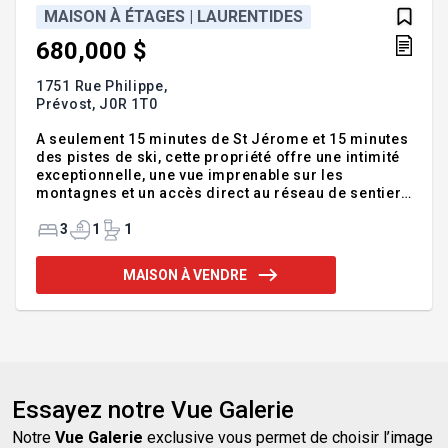
MAISON À ÉTAGES | LAURENTIDES
680,000 $
1751 Rue Philippe,
Prévost,
J0R 1T0
A seulement 15 minutes de St Jérome et 15 minutes
des pistes de ski, cette propriété offre une intimité
exceptionnelle, une vue imprenable sur les
montagnes et un accès direct au réseau de sentiers
de randonnée, ski de fond et raquette grâce au
boisé arrière. Un environnement naturel rare et
3
1
1
recherché. L'intérieur lumineux et spacieux séduit
dès l'entrée grâce à sa fenestration abondante qui
MAISON À VENDRE
met en valeur le paysage. Les aires de vie ouvertes
sont chaleureuses et accueillantes, rehaussées par
un foyer au bois. Addenda : Au rez-de-chaussée. *
Vaste hall d'entrée menant à des pièces
Essayez notre Vue Galerie
Notre
Vue Galerie
exclusive vous permet de choisir l’image