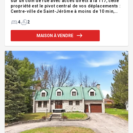
sur un coin de rue avec accès direct à la 117, cette
propriété est le pivot central de vos déplacements :
Centre-ville de Saint-Jérôme à moins de 10 min,
Saint-Sauveur à 15-20 minutes et Montréal en 35-40
min. Ce plain-pied de 4 chambres (dont 3 au RDC)
4
2
offre un intérieur lumineux à aire ouverte, idéal
pour la vie familiale. Profitez d'un garage intégré,
MAISON À VENDRE
d'une thermopompe murale et d'un chaleureux
foyer au bois au sous-sol. Cour clôturée avec haies
de cèdres pour une intimité totale. À deux pas du
P'tit Train du Nord, des écoles et services. Vive