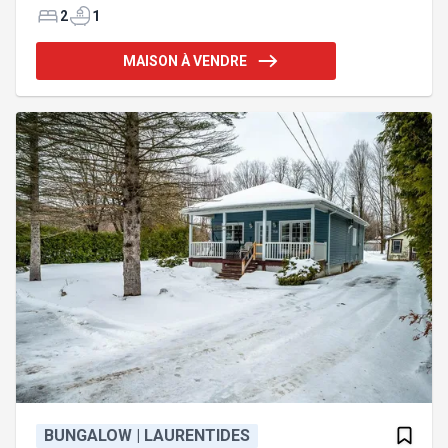
Petit Train du Nord, cette propriété est parfaite pour
2
1
les amateurs de ski de fond, de vélo et de marche.
À proximité de tous les services et avec un accès
MAISON À VENDRE
rapide à l'autoroute 15, elle combine
harmonieusement nature, loisirs et emplacement
stratégique. Addenda :Inclusions
:AucuneExclusions :
BUNGALOW | LAURENTIDES