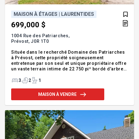
MAISON À ÉTAGES | LAURENTIDES
699,000 $
1004 Rue des Patriarches,
Prévost,
J0R 1T0
Située dans le recherché Domaine des Patriarches
à Prévost, cette propriété soigneusement
entretenue par son seul et unique propriétaire offre
un vaste terrain intime de 22 750 pi² bordé d'arbres.
À l'étage, vous avez 3 chambres confortables. Au
rez-de-chaussée, vous disposez d'un bureau
3
2
1
pouvant servir de 4e chambre (sans garde-robe).
Elle propose aussi 2 salles de bain complètes, 2
MAISON À VENDRE
foyers au bois pour une ambiance chaleureuse, un
grand salon, un patio en béton recouvert pour
profiter de moment à l'extérieur, un garage chauffé
et un sous-sol à aménager selon vos besoins. Un
parfait équilibre e