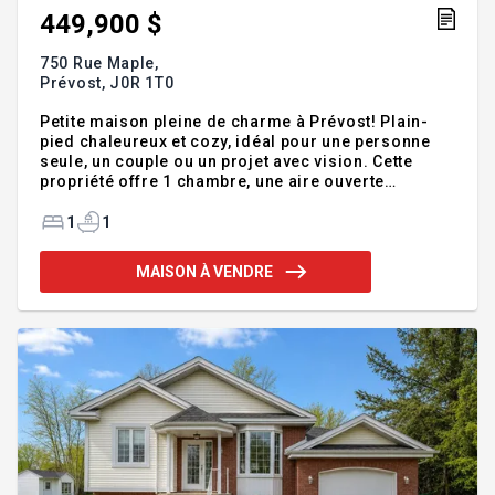
449,900 $
750 Rue Maple,
Prévost,
J0R 1T0
Petite maison pleine de charme à Prévost! Plain-
pied chaleureux et cozy, idéal pour une personne
seule, un couple ou un projet avec vision. Cette
propriété offre 1 chambre, une aire ouverte
conviviale et un beau potentiel d'optimisation.
Située sur un terrain offrant la possibilité de
1
1
développement pour un triplex (Voir Grille d'usage),
elle se démarque autant par son potentiel que par
MAISON À VENDRE
son emplacement. Directement à côté d'un parc et à
proximité de la nouvelle école secondaire de
Prévost, c'est une belle opportunité à ne pas
manquer. Addenda :Charmante petite propriété de
type plain-