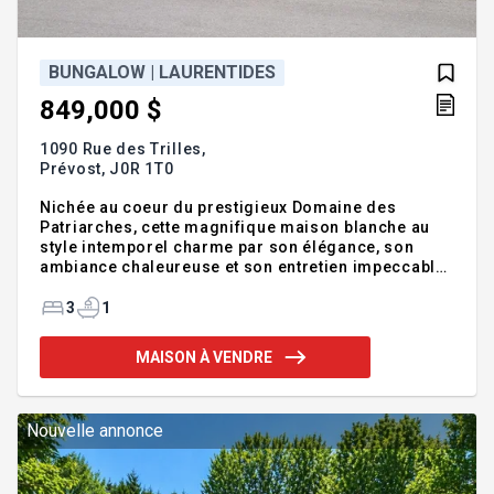
BUNGALOW | LAURENTIDES
849,000 $
1090 Rue des Trilles,
Prévost,
J0R 1T0
Nichée au coeur du prestigieux Domaine des
Patriarches, cette magnifique maison blanche au
style intemporel charme par son élégance, son
ambiance chaleureuse et son entretien impeccable.
Dès l'entrée, on y ressent une véritable sensation de
confort et de bien-être. Elle offre 3 chambres à
3
1
coucher, une salle de bain complète, un salon avec
foyer au bois, un garage et une pièce polyvalente
MAISON À VENDRE
aux multiples possibilités. À l'extérieur, une superbe
terrasse couverte ainsi qu'un abri avec spa invitent
à profiter pleinement du terrain intime de plus de 30
000 pi², dans un environnement paisible où la q
Nouvelle annonce