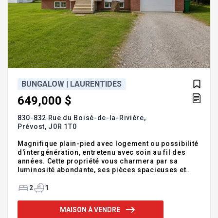
BUNGALOW | LAURENTIDES
649,000 $
830-832 Rue du Boisé-de-la-Rivière,
Prévost,
J0R 1T0
Magnifique plain-pied avec logement ou possibilité
d'intergénération, entretenu avec soin au fil des
années. Cette propriété vous charmera par sa
luminosité abondante, ses pièces spacieuses et
son aménagement fonctionnel. Cuisine conviviale,
grand salon accueillant et espaces de vie
2
1
confortables pour toute la famille. Garage et
remise pratiques offrant beaucoup de rangement.
MAISON À VENDRE
Située dans un secteur recherché de Prévost, cette