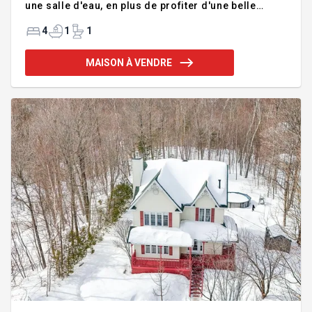
une salle d'eau, en plus de profiter d'une belle
luminosité naturelle grâce à sa généreuse
fenestration.Vous apprécierez son grand terrain
4
1
1
intime offrant plusieurs possibilités
d'aménagement, que ce soit pour l'ajout d'une
MAISON À VENDRE
piscine ou la création d'un espace extérieur à votre
image.Avec le service d'aqueduc municipal et une
localisation idéale près des services, cette
propriété représente une belle opportunité pour
ceux qui recherchent confort, espace et q