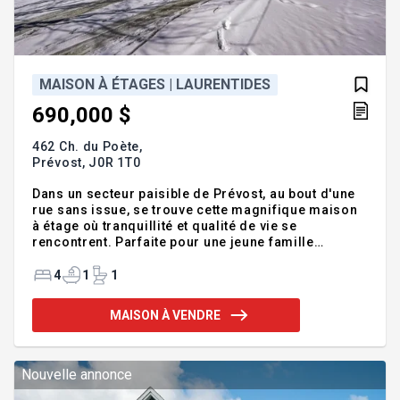
MAISON À ÉTAGES | LAURENTIDES
690,000 $
462 Ch. du Poète,
Prévost,
J0R 1T0
Dans un secteur paisible de Prévost, au bout d'une
rue sans issue, se trouve cette magnifique maison
à étage où tranquillité et qualité de vie se
rencontrent. Parfaite pour une jeune famille
souhaitant s'établir dans les Laurentides, elle offre
encore aujourd'hui une opportunité d'achat à un
4
1
1
prix accessible dans un secteur en pleine demande.
Vous serez charmés par son environnement
MAISON À VENDRE
naturel, son intimité et son atmosphère
chaleureuse. Ici, chaque journée commence dans
le calme et se termine dans le confort de votre
chez-vous. Venez la découvrir de vos propres yeux,
Nouvelle annonce
vous en tomberez sous le char