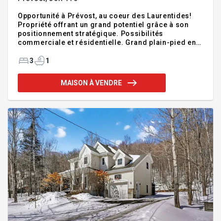
Opportunité à Prévost, au coeur des Laurentides!
Propriété offrant un grand potentiel grâce à son
positionnement stratégique. Possibilités
commerciale et résidentielle. Grand plain-pied en
brique, à rénover, pouvant convenir à divers projets
résidentiels ou commerciaux, sous réserve des
3
1
vérifications requises auprès de la municipalité.
Possibilité d'aménager une résidence unifamiliale
MAISON À VENDRE
avec logement accessoire ou un commerce.
Terrain voisin également disponible pouvant vous
permettre d'optimiser votre projet. À proximité de
tous les services, commerces et activités, avec vue
sur la montagne.