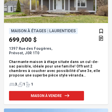
MAISON À ÉTAGES | LAURENTIDES
699,000 $
1397 Rue des Fougères,
Prévost,
J0R 1T0
Charmante maison à étage située dans un cul-de-
sac paisible, idéale pour une famille! Offrant 2
chambres à coucher avec possibilité d'une 3e, elle
propose une superbe pièce style véranda
lumineuse grâce à ses nombreuses fenêtres. Sous-
sol semi aménagé offrant plusieurs possibilités.
3
1
1
Secteur tranquille et recherché à proximité des
services! Charmante maison à étage située dans un
MAISON À VENDRE
paisible cul-de-sac, offrant un environnement idéal
pour la vie de famille! Cette propriété propose
actuellement 2 chambres à coucher avec possibilité
d'en aménager une 3e selon vos besoins, parfaite