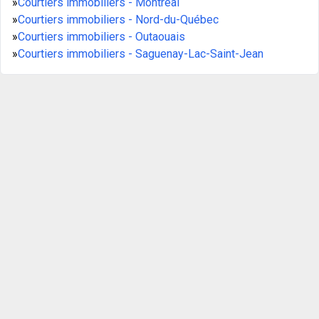
»
Courtiers immobiliers - Montréal
»
Courtiers immobiliers - Nord-du-Québec
»
Courtiers immobiliers - Outaouais
»
Courtiers immobiliers - Saguenay-Lac-Saint-Jean