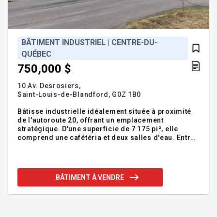
BÂTIMENT INDUSTRIEL | CENTRE-DU-
QUÉBEC
750,000 $
10 Av. Desrosiers,
Saint-Louis-de-Blandford,
G0Z 1B0
Bâtisse industrielle idéalement située à proximité
de l'autoroute 20, offrant un emplacement
stratégique. D'une superficie de 7 175 pi², elle
comprend une cafétéria et deux salles d'eau. Entrée
électrique de 600 V, parfaite pour la machinerie,
avec plusieurs panneaux de distribution dans
l'entrepôt. Équipée d'un système d'alarme,
chauffage au propane, quai de chargement et porte
BÂTIMENT À VENDRE
de garage au sol. Une opportunité à saisir!
Addenda :Toiture: Toit plat avec membrane
élastomère - réparé au fils des ans (+/- 12 ans)
Source d'alimentation en eau : Puit artésien. Pas de
test d'eau récent.