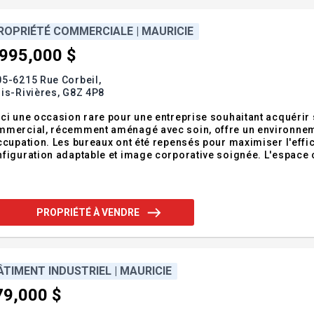
ROPRIÉTÉ COMMERCIALE | MAURICIE
,995,000 $
5-6215 Rue Corbeil,
is-Rivières,
G8Z 4P8
ci une occasion rare pour une entreprise souhaitant acquérir 
mercial, récemment aménagé avec soin, offre un environneme
ccupation. Les bureaux ont été repensés pour maximiser l'effi
figuration adaptable et image corporative soignée. L'espace 
fessionnels, à une entreprise en croissance ou à toute organi
g terme en devenant propriétaire. Un
PROPRIÉTÉ À VENDRE
ÂTIMENT INDUSTRIEL | MAURICIE
79,000 $