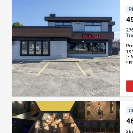
P
4
276
Tro
Pro
son
:- No
approximatif d
2015; - La toiture à été refaite en 2010 (à l'exception de la ve
co
C
4
36