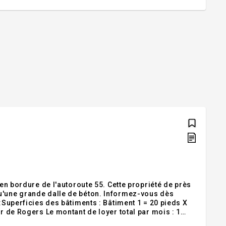
 en bordure de l'autoroute 55. Cette propriété de près
 dalle de béton. Informez-vous dès
 :Superficies des bâtiments : Bâtiment 1 = 20 pieds X
509,05 $, soit : Loyer: 1 312,5 $ TPS : 65,63 $ TVQ : 130,92 $ Total :1 509,05 $ Inclusions :Exclusions