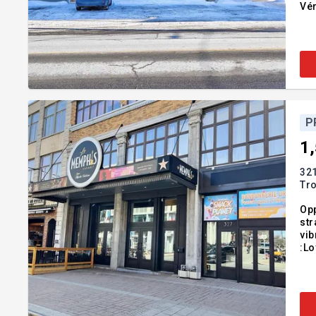
Vér
de 
C
P
1
32
Tro
Opp
str
vib
:Lo
(taxes sc
(ta