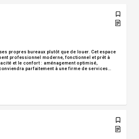
ses propres bureaux plutôt que de louer. Cet espace
nt professionnel moderne, fonctionnel et prêt à
cacité et le confort : aménagement optimisé,
conviendra parfaitement à une firme de services
sation désirant contrôler ses coûts d'occupation à