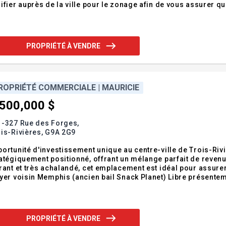
ifier auprès de la ville pour le zonage afin de vous assurer 
Taxes Article numéro de l'article : Diminution de Taxes pour 
PROPRIÉTÉ À VENDRE
ROPRIÉTÉ COMMERCIALE | MAURICIE
,500,000 $
1-327 Rue des Forges,
is-Rivières,
G9A 2G9
ortunité d'investissement unique au centre-ville de Trois-Ri
atégiquement positionné, offrant un mélange parfait de reven
rant et très achalandé, cet emplacement est idéal pour assurer 
yer voisin Memphis (ancien bail Snack Planet) Libre présente
olaires 25%) Total : $3383.00 Le loyer du Memphis est de $4750 $819.21 (Taxes municipales 55%) $23.39
xes scolair
PROPRIÉTÉ À VENDRE