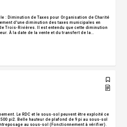
le : Diminution de Taxes pour Organisation de Charité
lement d'une diminution des taxes municipales en
de Trois-Rivières. Il est entendu que cette diminution
ur. À la date de la vente et du transfert de la
L'acheteur ne bénéficiera pas de la diminution des
ement. Le RDC et le sous-sol peuvent être exploité ce
00 pi2. Belle hauteur de plafond de 9 pi au sous-sol
'entreposage au sous-sol (Fonctionnement à vérifier).