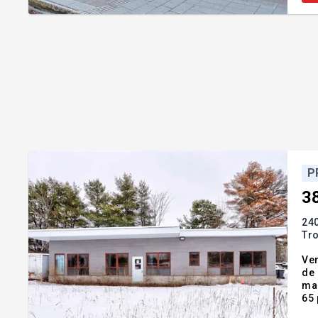
P
3
240
Tro
Ven
de 
mai
65 pieds