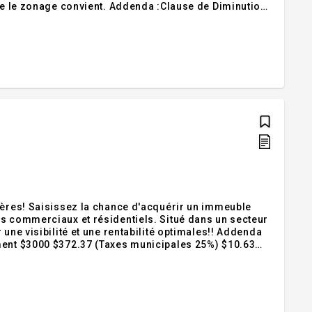
que le zonage convient. Addenda :Clause de Diminution
Organisation de Charité Le vendeur, Moisson Mauricie
vières! Saisissez la chance d'acquérir un immeuble
us commerciaux et résidentiels. Situé dans un secteur
une visibilité et une rentabilité optimales!! Addenda
ment $3000 $372.37 (Taxes municipales 25%) $10.63