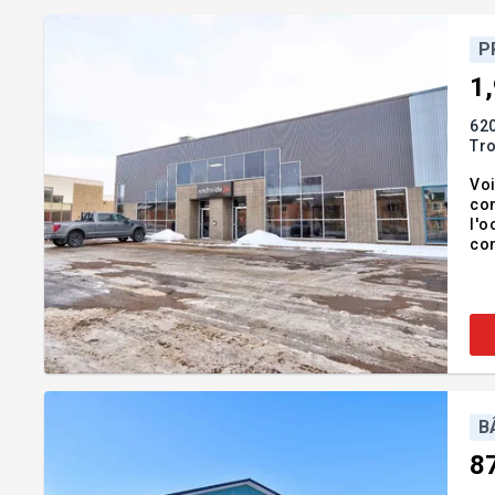
P
1
620
Tro
Voi
com
l'o
con
pro
lon
B
8