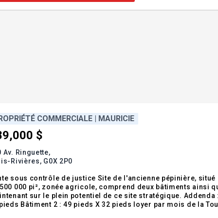
ROPRIÉTÉ COMMERCIALE | MAURICIE
89,000 $
 Av. Ringuette,
is-Rivières,
G0X 2P0
te sous contrôle de justice Site de l'ancienne pépinière, situé
500 000 pi², zonée agricole, comprend deux bâtiments ainsi qu'une grande
ntenant sur le plein potentiel de ce site stratégique. Addenda
 Bâtiment 2 : 49 pieds X 32 pieds loyer par mois de la Tour de Rogers Le montant de loyer total par mois : 1