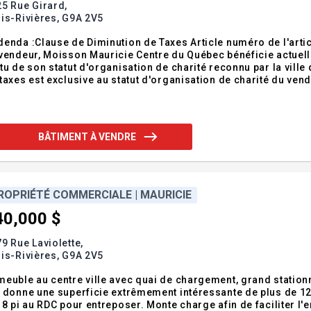
5 Rue Girard,
is-Rivières,
G9A 2V5
enda :Clause de Diminution de Taxes Article numéro de l'artic
vendeur, Moisson Mauricie Centre du Québec bénéficie actuel
tu de son statut d'organisation de charité reconnu par la ville 
taxes est exclusive au statut d'organisation de charité du vende
priété au futur acheteur, il est expressément convenu que : 1.
xes mu
BÂTIMENT À VENDRE
ROPRIÉTÉ COMMERCIALE | MAURICIE
40,000 $
9 Rue Laviolette,
is-Rivières,
G9A 2V5
euble au centre ville avec quai de chargement, grand stationn
 donne une superficie extrêmement intéressante de plus de 125
18 pi au RDC pour entreposer. Monte charge afin de faciliter l