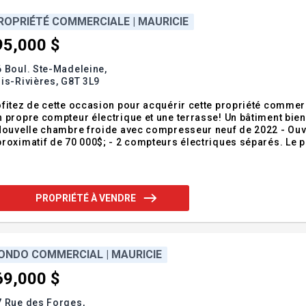
ROPRIÉTÉ COMMERCIALE | MAURICIE
95,000 $
 Boul. Ste-Madeleine,
is-Rivières,
G8T 3L9
fitez de cette occasion pour acquérir cette propriété commerc
 propre compteur électrique et une terrasse! Un bâtiment bien
uvelle chambre froide avec compresseur neuf de 2022 - Ouvertures et façade refait en 2017 pour un coût
e 70 000$; - 2 compteurs électriques séparés. Le panneau de l'étage date de 1999 et celui du bas de
rrière) - Stationnement asphalté en novembre 2024 pour un
ût
PROPRIÉTÉ À VENDRE
ONDO COMMERCIAL | MAURICIE
69,000 $
7 Rue des Forges,