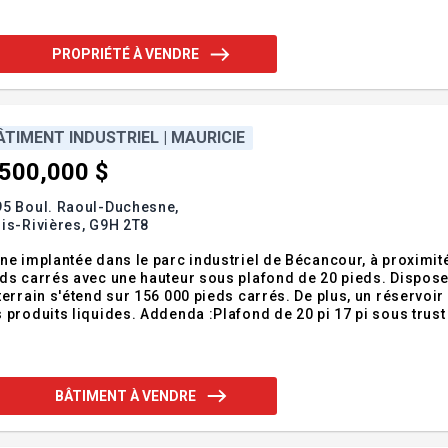
PROPRIÉTÉ À VENDRE
ÂTIMENT INDUSTRIEL | MAURICIE
,500,000 $
95 Boul. Raoul-Duchesne,
is-Rivières,
G9H 2T8
ne implantée dans le parc industriel de Bécancour, à proximité 
ds carrés avec une hauteur sous plafond de 20 pieds. Dispose
terrain s'étend sur 156 000 pieds carrés. De plus, un réservoir
 produits liquides. Addenda :Plafond de 20 pi 17 pi sous trust
69pi x 330pi pou 22706 pi2 Inclusions :Exclusions :
BÂTIMENT À VENDRE