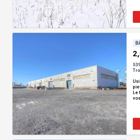
B
2
53
Tro
Usi
pie
Le 
vos