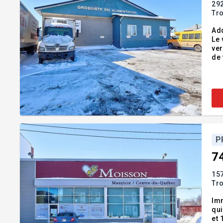
292
Tro
Add
Le 
ver
de 
pro
ta
P
7
157
Tro
Imm
qui
et 