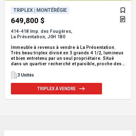
TRIPLEX | MONTÉRÉGIE
649,800 $
414-418 Imp. des Fougères,
La Présentation,
J0H 1B0
Immeuble à revenus à vendre à La Présentation.
Très beau triplex divisé en 3 grands 4 1/2, lumineux
et bien entretenu par un seul propriétaire. Situé
dans un quartier recherché et paisible, proche des
pistes cyclables, parcs, école, CPE, à proximité de
toutes commodités et de l'autoroute. Immeuble à
3 Unités
revenus à vendre à La Présentation. Découvrez ce
très beau triplex à La Présentation, une occasion
TRIPLEX À VENDRE
rare dans un secteur recherché et paisible.
Caractéristiques: Triplex divisé en 3 grands 4 1/2,
offrant des espaces de vie généreux et lumineux
grâce à une belle fenestration. Entretien exempla