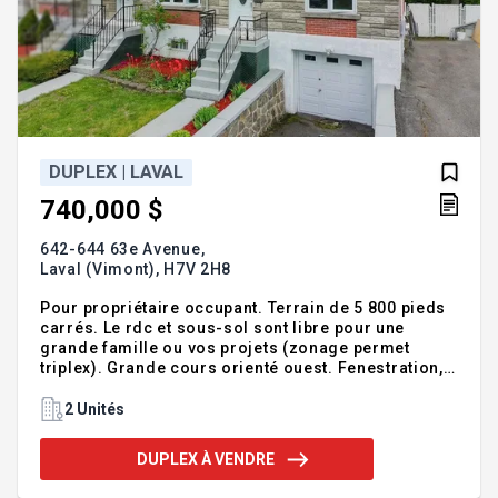
DUPLEX | LAVAL
740,000 $
642-644 63e Avenue,
Laval (Vimont),
H7V 2H8
Pour propriétaire occupant. Terrain de 5 800 pieds
carrés. Le rdc et sous-sol sont libre pour une
grande famille ou vos projets (zonage permet
triplex). Grande cours orienté ouest. Fenestration,
brique, linteau et toiture en très bon état général. Un
rafraichissement sera à effectuer au sous-sol et
2 Unités
rdc selon vos gouts. Chauffage à eau-chaude par
électricité. Addenda :- Le courtier du vendeur
DUPLEX À VENDRE
représente celui-ci. Toute demande de visite ou
offre d'achat devra être effectuée par un autre