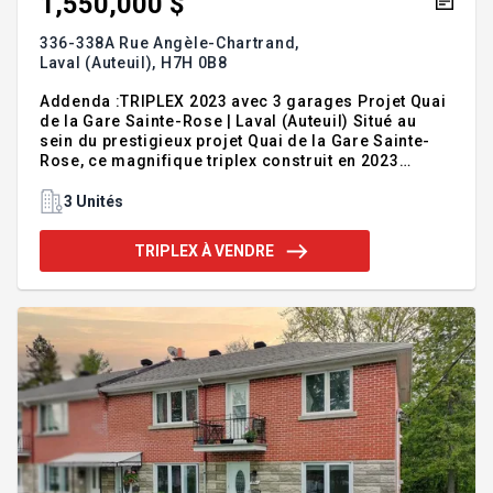
1,550,000 $
336-338A Rue Angèle-Chartrand,
Laval (Auteuil),
H7H 0B8
Addenda :TRIPLEX 2023 avec 3 garages Projet Quai
de la Gare Sainte-Rose | Laval (Auteuil) Situé au
sein du prestigieux projet Quai de la Gare Sainte-
Rose, ce magnifique triplex construit en 2023
représente une occasion d'investissement
exceptionnelle dans un secteur en pleine
3 Unités
croissance. Intégré à un développement de type
TOD (Transit-Oriented Development), l'immeuble
TRIPLEX À VENDRE
bénéficie d'un emplacement stratégique à quelques
pas de la gare, favorisant un mode de vie axé sur la
mobilité durable et le transport collectif.
L'immeuble comprend trois spacieux logements de
type condo, conçus ave