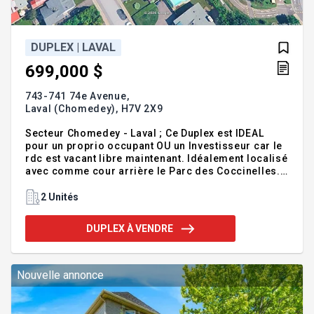
DUPLEX | LAVAL
699,000 $
743-741 74e Avenue,
Laval (Chomedey),
H7V 2X9
Secteur Chomedey - Laval ; Ce Duplex est IDEAL
pour un proprio occupant OU un Investisseur car le
rdc est vacant libre maintenant. Idéalement localisé
avec comme cour arrière le Parc des Coccinelles.
Le Proprio- Vendeur y a habité en 2006- et au fil des
années à procédé à plusieurs rénovations sur ce
2 Unités
bâtiment des années 1950. Dans le Marché actuel
vous cherchez un investissement pour le futur avec
DUPLEX À VENDRE
accès rapide voici une opportunité à saisir.
Appellez-moi pour des infos pertinentes et une
visite rapide du Logement au RDC qui est vacant.
Addenda :On Aime : - Le terrain est extraordina
Nouvelle annonce