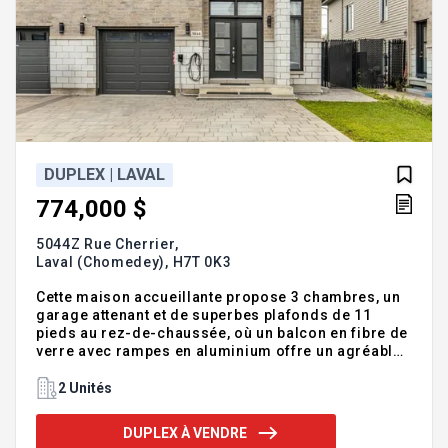
DUPLEX | LAVAL
774,000 $
5044Z Rue Cherrier,
Laval (Chomedey),
H7T 0K3
Cette maison accueillante propose 3 chambres, un
garage attenant et de superbes plafonds de 11
pieds au rez-de-chaussée, où un balcon en fibre de
verre avec rampes en aluminium offre un agréable
espace extérieur. Le sous-sol entièrement
autonome dispose de sa propre entrée privée sur le
2 Unités
côté de la maison, d'une cuisine complète, d'une
chambre, d'une salle de bain et d'un salon, ainsi
DUPLEX À VENDRE
qu'une terrasse en béton avec porte-patio donnant