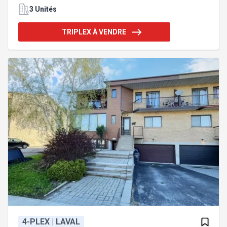
double avec borne électrique, une rareté dans le
3 Unités
secteur. Vaste terrain aménagé avec piscine
creusée, espace pavé, gazebo et aucun voisin à
TRIPLEX À VENDRE
l'arrière. Deux logements pourront être libérés
rapidement pour occupation ou optimisation des
revenus. Sous-sol loué 1 800 $/mois meublé,
meubles inclus dans la vente. Emplacement
recherché près des services, parcs, écoles et
transp
4-PLEX | LAVAL