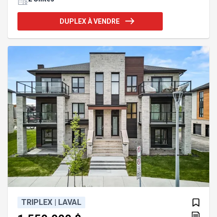
potentiel de rénovation et d'amélioration. Idéal
pour un propriétaire souhaitant occuper un
DUPLEX À VENDRE
logement tout en bénéficiant de revenus locatifs
supplémentaires, la configuration permet flexibilité
et valeur à long terme. Le bachelor au sous-sol
ajoute une fonctionnalité et un potentiel de revenus
addition
TRIPLEX | LAVAL