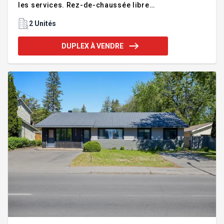
les services. Rez-de-chaussée libre
immédiatement, une occasion idéale pour
propriétaire occupant ou investisseur avisé.
2 Unités
Profitez d'une grande cour clôturée avec espace
jardin, parfaite pour les beaux jours. Immeuble
DUPLEX À VENDRE
entretenu avec soin par un propriétaire
consciencieux. Une opportunité rare à saisir
rapidement ! Addenda :Entrée pour le sous-sol avec
porte indépendante et salle de bain complète et
rénovée , bonne opportunité de le se. Nouveau cha