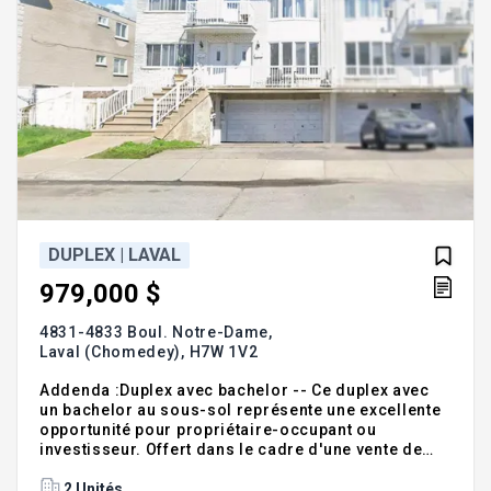
DUPLEX | LAVAL
979,000 $
4831-4833 Boul. Notre-Dame,
Laval (Chomedey),
H7W 1V2
Addenda :Duplex avec bachelor -- Ce duplex avec
un bachelor au sous-sol représente une excellente
opportunité pour propriétaire-occupant ou
investisseur. Offert dans le cadre d'une vente de
succession et vendu dans son état original,
l'immeuble conserve son caractère et offre un fort
2 Unités