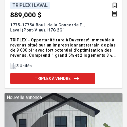
TRIPLEX | LAVAL
889,000 $
1775-1775A Boul. de la Concorde E.,
Laval (Pont-Viau),
H7G 2G1
TRIPLEX - Opportunité rare à Duvernay! Immeuble à
revenus situé sur un impressionnant terrain de plus
de 9 000 pi² avec fort potentiel d'optimisation des
revenus. Comprend 1 grand 5½ et 2 logements 3½,
tous munis d'installations pour laveuse et
sécheuse. Les trois unités sont situées sur le même
3 Unités
niveau, chacune avec entrée indépendante, accès à
la grande cour arrière clôturée, au cabanon ainsi
TRIPLEX À VENDRE
qu'à des espaces de stationnement en façade de
l'immeuble. Idéal pour investisseur ou propriétaire
occupant. Emplacement stratégique à Duvernay, à
proximité de l'A-19, des principaux axes routiers,
Nouvelle annonce
des s