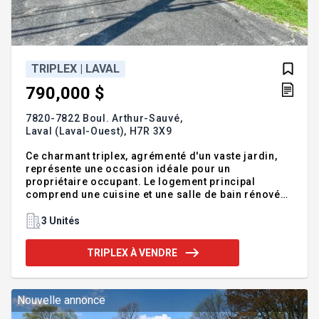
TRIPLEX | LAVAL
790,000 $
7820-7822 Boul. Arthur-Sauvé,
Laval (Laval-Ouest),
H7R 3X9
Ce charmant triplex, agrémenté d'un vaste jardin,
représente une occasion idéale pour un
propriétaire occupant. Le logement principal
comprend une cuisine et une salle de bain rénovées
avec goût, ainsi qu'une grande salle à manger à
aire ouverte qui s'étend harmonieusement vers la
3 Unités
cuisine. Avec trois chambres spacieuses, un
cabanon pratique et une cour arrière généreuse,
TRIPLEX À VENDRE
cette propriété offre confort et fonctionnalité.
Idéalement située et présentant un fort potentiel
locatif, elle bénéficie d'un accès rapide aux
autoroutes 13, 440 et 640. Addenda :Triplex 2026 :
Nouvelle annonce
Possibilité d'invest