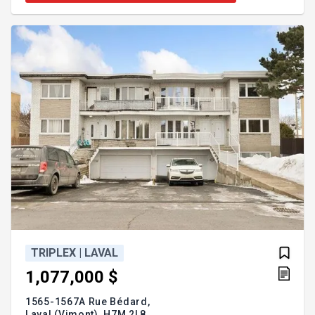
sur la cour arrière -- idéal pour la famille élargie.
Addenda :Cette maison accueillante propose 3
chambres, un garage attenant et de superbes
plafonds d
TRIPLEX | LAVAL
1,077,000 $
1565-1567A Rue Bédard,
Laval (Vimont),
H7M 2L8