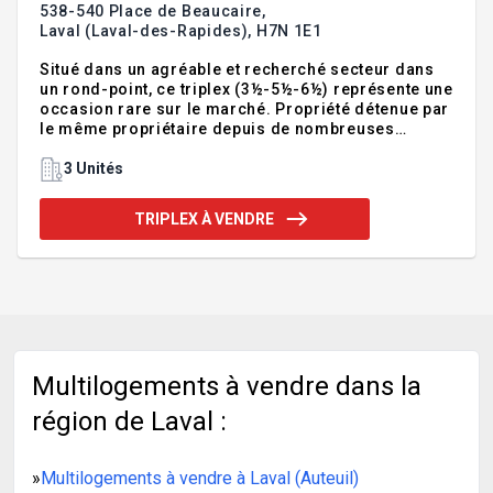
538-540 Place de Beaucaire,
Laval (Laval-des-Rapides),
H7N 1E1
Situé dans un agréable et recherché secteur dans
un rond-point, ce triplex (3½-5½-6½) représente une
occasion rare sur le marché. Propriété détenue par
le même propriétaire depuis de nombreuses
années, elle se distingue par son état impeccable.
Aucune réparation urgente à prévoir, cet immeuble
3 Unités
a été maintenu avec rigueur et constance. Il abrite
de bons locataires stables, offrant des revenus
TRIPLEX À VENDRE
intéressants et une tranquillité d'esprit. Vous
profiterez également d'un garage double ainsi que
d'une cour joliment aménagée. Un immeuble aussi
impeccable dans un environnement paisible est
rarement disp
Multilogements à vendre dans la
région de Laval :
»
Multilogements à vendre à Laval (Auteuil)