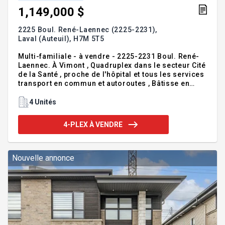
1,149,000 $
2225 Boul. René-Laennec (2225-2231),
Laval (Auteuil),
H7M 5T5
Multi-familiale - à vendre - 2225-2231 Boul. René-
Laennec. À Vimont , Quadruplex dans le secteur Cité
de la Santé , proche de l'hôpital et tous les services
transport en commun et autoroutes , Bâtisse en
excellente condition, toiture 2023, chauffage
électrique, 4 logements bien loués un 7 1/2 avec
4 Unités
salle familiale au sous-sol pour propriétaire
occupant ou investisseur. 3 X 4 1/2 revenu annuel
4-PLEX À VENDRE
de 51,792$, plusieurs rénovations au fil des années.
Contact: Jamil Mirza - (514) 816-3001 ie: Courtiers
immobiliers RE/MAX 2000 inc., Agence immobilière
VOIR LA FICHE DESCRIPTIVE DE CETTE PROPRIÉTÉ:
Nouvelle annonce
http