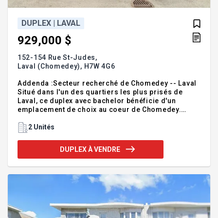
DUPLEX | LAVAL
929,000 $
152-154 Rue St-Judes,
Laval (Chomedey),
H7W 4G6
Addenda :Secteur recherché de Chomedey -- Laval
Situé dans l'un des quartiers les plus prisés de
Laval, ce duplex avec bachelor bénéficie d'un
emplacement de choix au coeur de Chomedey.
Reconnu pour sa qualité de vie, sa proximité aux
services et son accès rapide à Montréal, ce secteur
2 Unités
attire autant les familles que les professionnels et
les investisseurs. À proximité Commerces et
DUPLEX À VENDRE
services À quelques minutes du Carrefour Laval,
l'un des plus grands centres commerciaux du
Québec. Près du Centropolis, offrant restaurants,
cafés, boutiques, cinéma et divertissements. Accès
facile à