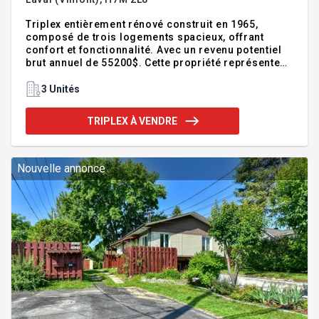
Triplex entièrement rénové construit en 1965,
composé de trois logements spacieux, offrant
confort et fonctionnalité. Avec un revenu potentiel
brut annuel de 55200$. Cette propriété représente
une occasion d'investissement solide, offrant un
entretien impeccable, des revenus stables et un
3 Unités
excellent potentiel d'optimisation. 3 grands
logements lumineux et locataires fiables..
TRIPLEX À VENDRE
Emplacement stratégique . Excellente opportunité
pour investisseur, débutant ou expérimenté.
Propriété facile à louer offrant une excellente
stabilité locative et un potentiel de rendement
Nouvelle annonce
intéressant. Saisissez rapidement