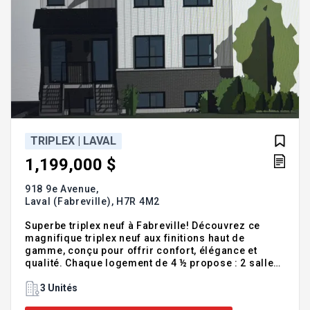
TRIPLEX | LAVAL
1,199,000 $
918 9e Avenue,
Laval (Fabreville),
H7R 4M2
Superbe triplex neuf à Fabreville! Découvrez ce
magnifique triplex neuf aux finitions haut de
gamme, conçu pour offrir confort, élégance et
qualité. Chaque logement de 4 ½ propose : 2 salles
de bains complètes. De superbes comptoirs en
quartz. Une finition moderne et raffinée. Le
3 Unités
terrassement inclus. Une excellente opportunité,