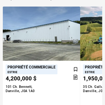
PROPRIÉTÉ COMMERCIALE
PROPRIÉT
ESTRIE
ESTRIE
4,200,000 $
1,950,0
101 Ch. Bennett,
35 Ch. Gallu
Danville,
J0A 1A0
Danville,
J0A