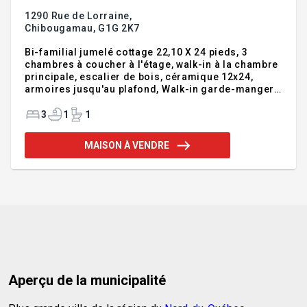
1290 Rue de Lorraine,
Chibougamau,
G1G 2K7
Bi-familial jumelé cottage 22,10 X 24 pieds, 3
chambres à coucher à l'étage, walk-in à la chambre
principale, escalier de bois, céramique 12x24,
armoires jusqu'au plafond, Walk-in garde-manger
à la cuisine, douche indépendante en céramique,
installation laveuse/sécheuse au sous-sol. Frais de
3
1
1
copropriété 370$/année. Nouveaux lots à venir.
Addenda :Inclusions :Voir plans et devis, garantie
MAISON À VENDRE
maison neuve.Exclusions :Voir plans et devis,
aménagement paysager, crédit de taxes.
Aperçu de la municipalité