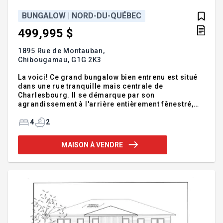
BUNGALOW | NORD-DU-QUÉBEC
499,995 $
1895 Rue de Montauban,
Chibougamau,
G1G 2K3
La voici! Ce grand bungalow bien entrenu est situé
dans une rue tranquille mais centrale de
Charlesbourg. Il se démarque par son
agrandissement à l'arrière entièrement fênestré,
offrant une luminosité exceptionnelle et une air de
vie sans égal pour recevoir. Cette spacieuse
4
2
propriété vous offre 4 chambres dont 3 à l'étage, 2
salles de bain complètes, des planchers chauffants,
MAISON À VENDRE
deux thermopompes, borne électrique et une
grande remise atelier pour un confort et de la
commodité au quotidien. Sa cour arrière coquette
et entourée de végétation vous donne une intimité
naturel pour vos BBQs en famille