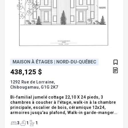
MAISON À ÉTAGES | NORD-DU-QUÉBEC
438,125 $
1292 Rue de Lorraine,
Chibougamau,
G1G 2K7
Bi-familial jumelé cottage 22,10 X 24 pieds, 3
chambres à coucher à l'étage, walk-in à la chambre
principale, escalier de bois, céramique 12x24,
armoires jusqu'au plafond, Walk-in garde-manger
à la cuisine, douche indépendante en céramique,
installation laveuse/sécheuse au sous-sol. Frais de
3
1
1
copropriété 370$/année. Nouveaux lots à venir.