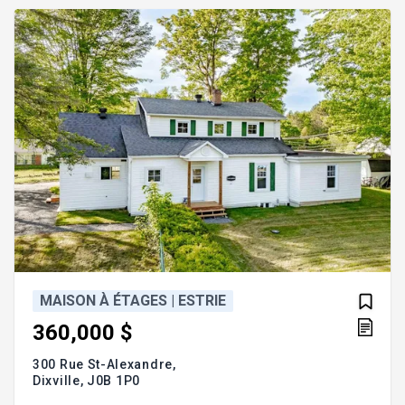
atelier ou répondre à vos besoins de rangement.
Une propriété abordable qui offre beaucoup plus
qu'il n'y paraît.
MAISON À ÉTAGES | ESTRIE
360,000 $
300 Rue St-Alexandre,
Dixville,
J0B 1P0