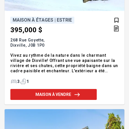
MAISON À ÉTAGES | ESTRIE
395,000 $
268 Rue Goyette,
Dixville,
J0B 1P0
Vivez au rythme de la nature dans le charmant
village de Dixville! Offrant une vue apaisante sur la
rivière et ses chutes, cette propriété baigne dans un
cadre paisible et enchanteur. L'extérieur a été
entièrement rénové : toiture en tôle, revêtement en
Maibec, portes et fenêtres neuves. À l'intérieur,
3
1
plusieurs travaux ont déjà été réalisés, dont
l'isolation, la plomberie, l'électricité et les
MAISON À VENDRE
plafonds. Il ne reste qu'à finaliser les
aménagements selon vos goûts et besoins. Dotée
de 3 chambres avec potentiel d'en ajouter. Addenda
:- 8 km de Coaticook - 40 km de Sherbrooke - 40 km
de