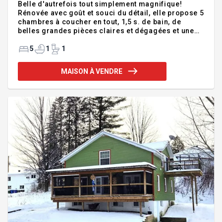
Belle d'autrefois tout simplement magnifique!
Rénovée avec goût et souci du détail, elle propose 5
chambres à coucher en tout, 1,5 s. de bain, de
belles grandes pièces claires et dégagées et une
belle luminosité. Le hall d'entrée est doté d'un
spacieux walk-in, 2 chambres et une s. d'eau sont
5
1
1
aménagées à l'étage et du rangement est possible
au sous-sol. Une s. de lavage indépendante est
MAISON À VENDRE
aménagée à même la salle de bain et de belles
fenêtres entourent toute la demeure. Sise sur un
beau terrain sur coin avec arbres matures, elle peut
vous accueillir dès maintenant! Addenda
:Magnifique