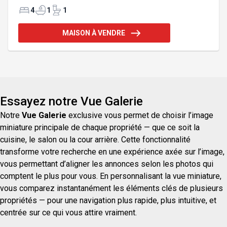
de 4 chambres, dont 3 à l'étage et les grands
espaces lumineux combleront vos besoins.
4
1
1
Amoureux de la nature, profitez d'une petite oasis
entourée d'arbres fruitiers avec un aménagement
MAISON À VENDRE
splendide, le tout situé à moins de 10min de
Coaticook ! Addenda :Dès l'entrée, vous
découvrirez un environnement chaleureux où les
espaces de vie invitent à la détente et aux
rassemblements. Le rez-de-chau
Essayez notre Vue Galerie
Notre
Vue Galerie
exclusive vous permet de choisir l’image
miniature principale de chaque propriété — que ce soit la
cuisine, le salon ou la cour arrière. Cette fonctionnalité
transforme votre recherche en une expérience axée sur l’image,
vous permettant d’aligner les annonces selon les photos qui
comptent le plus pour vous. En personnalisant la vue miniature,
vous comparez instantanément les éléments clés de plusieurs
propriétés — pour une navigation plus rapide, plus intuitive, et
centrée sur ce qui vous attire vraiment.