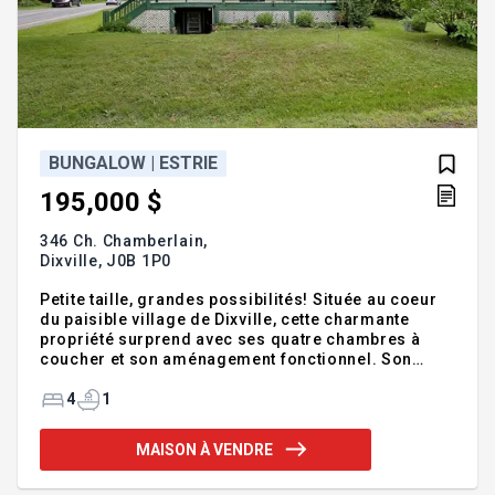
BUNGALOW | ESTRIE
195,000 $
346 Ch. Chamberlain,
Dixville,
J0B 1P0
Petite taille, grandes possibilités! Située au coeur
du paisible village de Dixville, cette charmante
propriété surprend avec ses quatre chambres à
coucher et son aménagement fonctionnel. Son
terrain compact demande peu d'entretien et offre
un accès direct au parc municipal situé juste à
4
1
l'arrière. L'école primaire et la piscine municipale
sont également accessibles à pied, un avantage
MAISON À VENDRE
appréciable pour la vie familiale. Le sous-sol
propose un espace polyvalent pouvant accueillir un