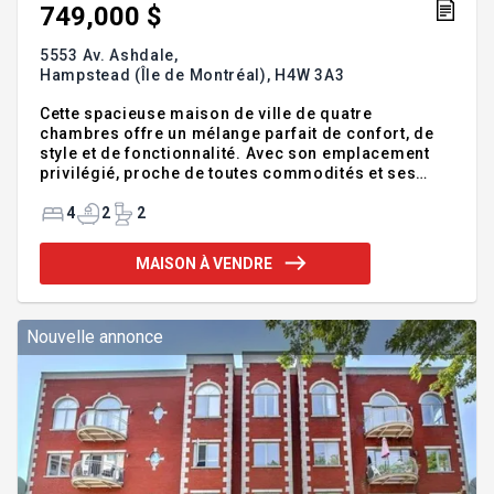
749,000 $
5553 Av. Ashdale,
Hampstead (Île de Montréal),
H4W 3A3
Cette spacieuse maison de ville de quatre
chambres offre un mélange parfait de confort, de
style et de fonctionnalité. Avec son emplacement
privilégié, proche de toutes commodités et ses
caractéristiques uniques, cette maison offre
suffisamment d'espace pour la vie familiale. Le
4
2
2
rez-de-chaussée présente un aménagement à aire
ouverte, avec un salon chaleureux baigné de
MAISON À VENDRE
lumière naturelle et une cuisine spacieuse qui
répond à tous vos besoins. A l'étage, vous
trouverez quatre chambres aux dimensions
généreuses. La chambre principale est un véritable
Nouvelle annonce
refuge avec un dressing et une salle de bain