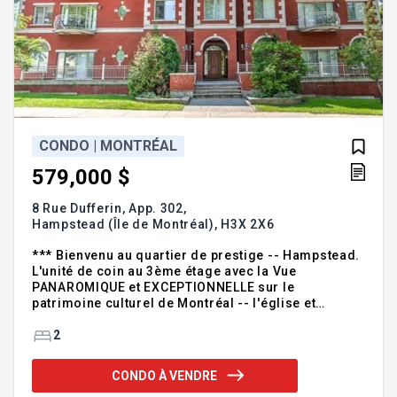
CONDO | MONTRÉAL
579,000 $
8 Rue Dufferin, App. 302,
Hampstead (Île de Montréal),
H3X 2X6
*** Bienvenu au quartier de prestige -- Hampstead.
L'unité de coin au 3ème étage avec la Vue
PANAROMIQUE et EXCEPTIONNELLE sur le
patrimoine culturel de Montréal -- l'église et
oratoire St-Joseph. Le salon à aire ouverte est
parfaitement éclairé grâce aux immenses fenêtres
2
et porte patio. Les deux grandes chambres à
coucher et les deux salles de bain complètes vous
CONDO À VENDRE
offrent le confort absolu. Le climatiseur central et