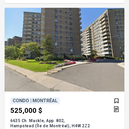
le garage chauffé doivent bien répondre à vos
besoins. L'avenue Monkland avec plusieurs
magasins et restaurants, le métro sont à distance
de marche. Le choix des autoroutes: 15,13
CONDO | MONTRÉAL
525,000 $
6635 Ch. Mackle, App. 802,
Hampstead (Île de Montréal),
H4W 2Z2