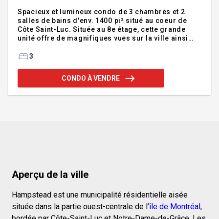
Spacieux et lumineux condo de 3 chambres et 2
salles de bains d'env. 1400 pi² situé au coeur de
Côte Saint-Luc. Située au 8e étage, cette grande
unité offre de magnifiques vues sur la ville ainsi
qu'un accès à d'excellentes commodités, incluant
ascenseurs, salle de réception, piscine intérieure,
3
sauna, salle d'entraînement, terrain de tennis et
sécurité 24 heures. Stationnement intérieur inclus.
CONDO À VENDRE
Emplacement idéal à proximité des parcs,
commerces, transport en commun, écoles et
services essentiels. L'unité est actuellement louée
jusqu'en juillet 2027, offrant une belle stabilité pour
investisse
Aperçu de la ville
Hampstead est une municipalité résidentielle aisée
située dans la partie ouest-centrale de l’
île de Montréal
,
bordée par Côte-Saint-Luc et Notre-Dame-de-Grâce. Les