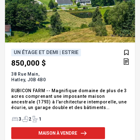
UN ÉTAGE ET DEMI | ESTRIE
850,000 $
38 Rue Main,
Hatley,
J0B 4B0
RUBICON FARM -- Magnifique domaine de plus de 3
acres comprenant une imposante maison
ancestrale (1793) à l'architecture intemporelle, une
écurie, un garage double et des bâtiments
secondaires. Un décor champêtre unique entre
Ayer's Cliff et North Hatley. Idéal pour chevaux,
3
2
1
projets agrotouristiques ou résidence secondaire.
Une propriété de caractère offrant un mode de vie
MAISON À VENDRE
paisible et raffiné. Addenda :Cette propriété