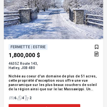
FERMETTE | ESTRIE
1,800,000 $
4635Z Route 143,
Hatley,
J0B 4B0
Nichée au coeur d'un domaine de plus de 51 acres,
cette propriété d'exception vous offre une vue
panoramique sur les plus beaux couchers de soleil
de la région ainsi que sur le lac Massawippi. Un
véritable havre de paix, où la nature rencontre le
luxe. À l'extérieur, un terrain d'une beauté rare
6
4
2
comprend une piscine creusée, un spa, un étang
avec quai en bois, une grange restaurée, un