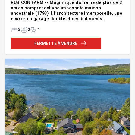
RUBICON FARM -- Magnifique domaine de plus de 3
acres comprenant une imposante maison
ancestrale (1793) à l'architecture intemporelle, une
écurie, un garage double et des bâtiments
secondaires. Un décor champêtre unique entre
Ayer's Cliff et North Hatley. Idéal pour chevaux,
3
2
1
projets agrotouristiques ou résidence secondaire.
Une propriété de caractère offrant un mode de vie
FERMETTE À VENDRE
paisible et raffiné. Addenda :Cette propriété
exceptionnelle comprend deux lots distincts : *Le
premier inclut la maison principale ainsi que les
bâtiments accessoires (grange, garage double
détaché). *Le second,