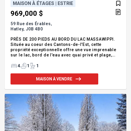
MAISON À ÉTAGES | ESTRIE
969,000 $
59 Rue des Érables,
Hatley,
J0B 4B0
PRÈS DE 200 PIEDS AU BORD DU LAC MASSAWIPPI.
Située au coeur des Cantons-de-l'Est, cette
propriété exceptionnelle offre une vue imprenable
sur le lac, bord de l'eau avec quai privé et plage,
ainsi que des espaces extérieurs aménagés pour la
détente. À l'intérieur, vous trouverez un décor
4
1
1
chaleureux et lumineux, une cuisine moderne, des
chambres confortables et des salles de bain au
MAISON À VENDRE
style rustique chic. À quelques minutes de North
Hatley et Magog, ce havre de paix allie confort,
tranquillité et proximité des activités de plein air.
Un lieu unique, prêt à accueillir vos plus beaux
souvenirs.