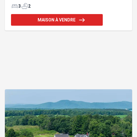
chambres à coucher et 2 salles de bain, ainsi
qu'une grande terrasse et un ruisseau qui longe le
3
2
terrain, apportant une touche apaisante et unique à
la propriété. Au bord de l'eau, un cabanon bien
MAISON À VENDRE
aménagé permet de profiter pleinement de la
saison estivale et des activités nautiques. Un
véritable havre de paix alliant confort, nature et
accès privilégié à l'un des plus beaux lacs de la
région. Addenda