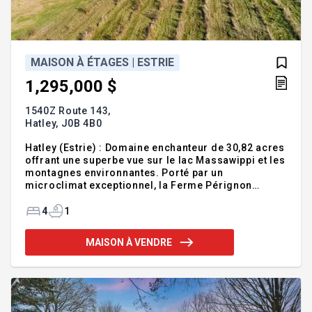
MAISON À ÉTAGES | ESTRIE
1,295,000 $
1540Z Route 143,
Hatley,
J0B 4B0
Hatley (Estrie) : Domaine enchanteur de 30,82 acres
offrant une superbe vue sur le lac Massawippi et les
montagnes environnantes. Porté par un
microclimat exceptionnel, la Ferme Pérignon
cultive 3000 à 3500 plants de cassis et de bleuets,
parfaits pour l'autocueillette et la transformation.
4
1
S'ajoutent une chaleureuse maison de quatre
chambres d'inspiration européenne, des bâtiments
MAISON À VENDRE
agricoles, une forêt mixte et un étang, le tout à
quelques minutes du village de North Hatley. Un lieu
unique à découvrir! Addenda :Inclusions :Voir
Annexe A1Exclusions :Voir Annexe A1