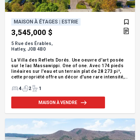
MAISON À ÉTAGES | ESTRIE
3,545,000 $
5 Rue des Érables,
Hatley,
J0B 4B0
La Villa des Reflets Dorés. Une oeuvre d'art posée
sur le lac Massawippi. One of one. Avec 174 pieds
linéaires sur l'eau et un terrain plat de 28 273 pi²,
cette propriété offre un décor d'une rare intensité,
où la lumière, l'intimité et les couchers de soleil
deviennent le véritable luxe. Transformée avec
4
2
1
raffinement en 2022, la résidence propose 4
chambres, dont une suite parentale au RDC, de
MAISON À VENDRE
vastes espaces de vie, une grande salle familiale et
un garage double. Revêtement extérieur en cèdre,
fenêtres LePage, piscine creusée chauffée, sauna,
jardin, aqueduc et égout. Ici, l'été prend tout son