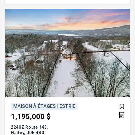
exceptionnelle comprend deux lots distincts : *Le
premier inclut la maison principale ainsi que les
bâtiments accessoires (grange, garage double
détaché). *Le second,
MAISON À ÉTAGES | ESTRIE
1,195,000 $
2240Z Route 143,
Hatley,
J0B 4B0