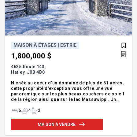
MAISON À ÉTAGES | ESTRIE
1,800,000 $
4635 Route 143,
Hatley,
J0B 4B0
Nichée au coeur d'un domaine de plus de 51 acres,
cette propriété d'exception vous offre une vue
panoramique sur les plus beaux couchers de soleil
de la région ainsi que sur le lac Massawippi. Un
véritable havre de paix, où la nature rencontre le
luxe. À l'extérieur, un terrain d'une beauté rare
6
4
2
comprend une piscine creusée, un spa, un étang
avec quai en bois, une grange restaurée, un
MAISON À VENDRE
poulailler, un enclos pour cheval, un garage triple
ainsi qu'une variété d'arbres fruitiers. Au plaisir de