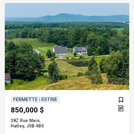
vous faire visiter. Addenda :Rez-de-chaussée : *
Spacieuse entrée avec rangements et plancher
FERMETTE | ESTRIE
850,000 $
38Z Rue Main,
Hatley,
J0B 4B0