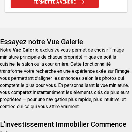
FERMETTE À VENDRE
poulailler, un enclos pour cheval, un garage triple
ainsi qu'une variété d'arbres fruitiers. Au plaisir de
vous faire visiter. Addenda :Rez-de-chaussée : *
Spacieuse entrée avec rangements et plancher
Essayez notre Vue Galerie
Notre
Vue Galerie
exclusive vous permet de choisir l’image
miniature principale de chaque propriété — que ce soit la
cuisine, le salon ou la cour arrière. Cette fonctionnalité
transforme votre recherche en une expérience axée sur l’image,
vous permettant d’aligner les annonces selon les photos qui
comptent le plus pour vous. En personnalisant la vue miniature,
vous comparez instantanément les éléments clés de plusieurs
propriétés — pour une navigation plus rapide, plus intuitive, et
centrée sur ce qui vous attire vraiment.
L'investissement Immobilier Commence