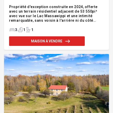
Propriété d'exception construite en 2024, offerte
avec un terrain résidentiel adjacent de 53 550pi²
avec vue sur le Lac Massawippi et une intimité
remarquable, sans voisin à l'arrière ni du côté
nord-est (zonage agricole). Située dans un
environnement bucolique et paisible, elle se
3
1
1
distingue par ses matériaux haut de gamme et
finitions hors du commun. Aire ouverte lumineuse
MAISON À VENDRE
avec fenestration surdimensionnée et plafonds de
9pi, créant des espaces élégants et invitants.
Escalier architectural en bois et fer forgé. 3
chambres dont une suite avec walk-in. Sous-sol
prêt à aménager. Garage double av