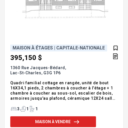
MAISON À ÉTAGES | CAPITALE-NATIONALE
395,150 $
1360 Rue Jacques-Bédard,
Lac-St-Charles,
G3G 1P6
Quadri familial cottage en rangée, unité de bout
16X34,1 pieds, 2 chambres à coucher à l'étage + 1
chambre à coucher au sous-sol, escalier de bois,
armoires jusqu'au plafond, céramique 12X24 salle
d'eau au rez-de-chaussée, douche indépendante,
bain auto portant, installation laveuse-sécheuse au
3
1
1
sous-sol. Frais de copropriété, 370$/année.
Nouveaux lots à venir. Addenda :Inclusions :Voir
MAISON À VENDRE
plans et devis, garantie maison neuve.Exclusions