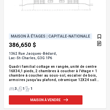
MAISON À ÉTAGES | CAPITALE-NATIONALE
386,650 $
1362 Rue Jacques-Bédard,
Lac-St-Charles,
G3G 1P6
Quadri familial cottage en rangée, unité de centre
16X34,1 pieds, 2 chambres à coucher à l'étage + 1
chambre à coucher au sous-sol, escalier de bois,
armoires jusqu'au plafond, céramique 12X24 salle
d'eau au rez-de-chaussée, douche indépendante,
bain auto portant, installation laveuse-sécheuse au
3
1
1
sous-sol. Frais de copropriété, 370$/année.
Nouveaux lots à venir. Addenda :Inclusions :Voir
MAISON À VENDRE
plans et devis, garantie maison neuve.Exclusions
:Voir plans et devis, aménagement paysager, crédit