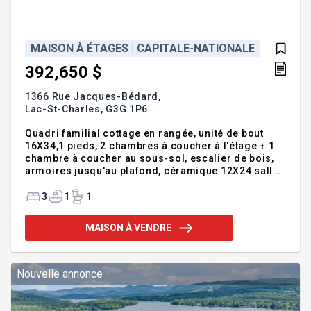
MAISON À ÉTAGES | CAPITALE-NATIONALE
392,650 $
1366 Rue Jacques-Bédard,
Lac-St-Charles,
G3G 1P6
Quadri familial cottage en rangée, unité de bout
16X34,1 pieds, 2 chambres à coucher à l'étage + 1
chambre à coucher au sous-sol, escalier de bois,
armoires jusqu'au plafond, céramique 12X24 salle
d'eau au rez-de-chaussée, douche indépendante,
bain auto portant, installation laveuse-sécheuse au
3
1
1
sous-sol. Frais de copropriété, 370$/année.
Nouveaux lots à venir. Addenda :Inclusions :Voir
MAISON À VENDRE
plans et devis, garantie maison neuve.Exclusions
:Voir plans et devis, aménagement paysager, crédit
de taxes.
Nouvelle annonce