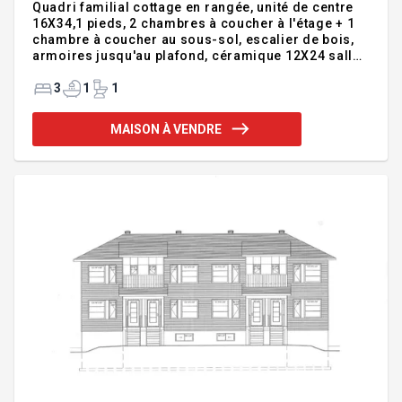
Quadri familial cottage en rangée, unité de centre
16X34,1 pieds, 2 chambres à coucher à l'étage + 1
chambre à coucher au sous-sol, escalier de bois,
armoires jusqu'au plafond, céramique 12X24 salle
d'eau au rez-de-chaussée, douche indépendante,
bain auto portant, installation laveuse-sécheuse au
3
1
1
sous-sol. Frais de copropriété, 370$/année.
Nouveaux lots à venir. Addenda :Inclusions :Voir
MAISON À VENDRE
plans et devis, garantie maison neuve.Exclusions
:Voir plans et devis, aménagement paysager, crédit
de taxes.