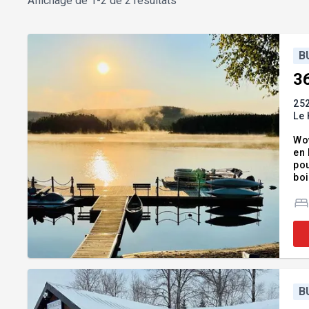
Affichage de
1-2 de 2 résultats
B
3
25
Le 
Wow
en
pou
boi
spe
exc
B