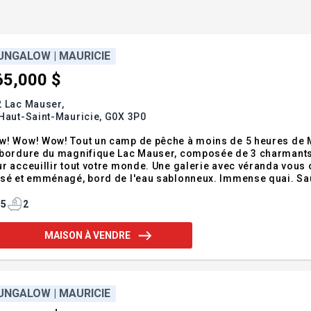
UNGALOW | MAURICIE
65,000 $
2 Lac Mauser,
Haut-Saint-Mauricie,
G0X 3P0
! Wow! Wow! Tout un camp de pêche à moins de 5 heures de Mo
 bordure du magnifique Lac Mauser, composée de 3 charmants 
r acceuillir tout votre monde. Une galerie avec véranda vous o
sé et emménagé, bord de l'eau sablonneux. Immense quai. Sau
ctaculaires, au coeur d'une région riche en lacs et forêts. Vou
ursion en bateau, paddle board, ca
5
2
MAISON À VENDRE
UNGALOW | MAURICIE