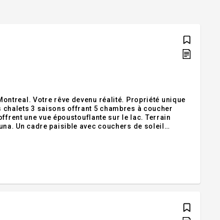
ntreal. Votre rêve devenu réalité. Propriété unique
chalets 3 saisons offrant 5 chambres à coucher
ffrent une vue époustouflante sur le lac. Terrain
na. Un cadre paisible avec couchers de soleil
s pourrez y pratiquer la pêche, la chasse, 4 roues,