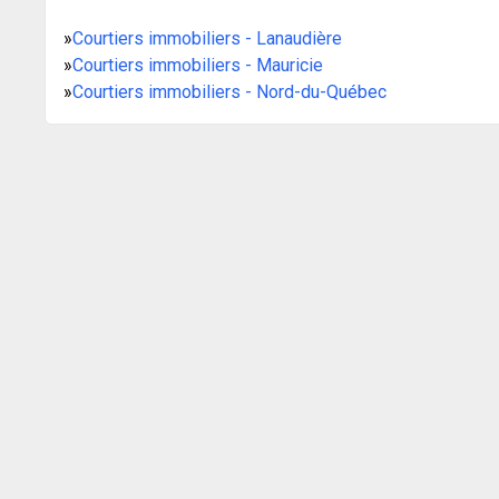
»
Courtiers immobiliers - Lanaudière
»
Courtiers immobiliers - Mauricie
»
Courtiers immobiliers - Nord-du-Québec