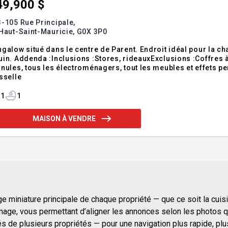
49,900 $
-105 Rue Principale,
Haut-Saint-Mauricie,
G0X 3P0
galow situé dans le centre de Parent. Endroit idéal pour la c
in. Addenda :Inclusions :Stores, rideauxExclusions :Coffres à 
nules, tous les électroménagers, tout les meubles et effets pe
sselle
1
1
MAISON À VENDRE
 miniature principale de chaque propriété — que ce soit la cuisine
mage, vous permettant d’aligner les annonces selon les photos qu
e plusieurs propriétés — pour une navigation plus rapide, plus i