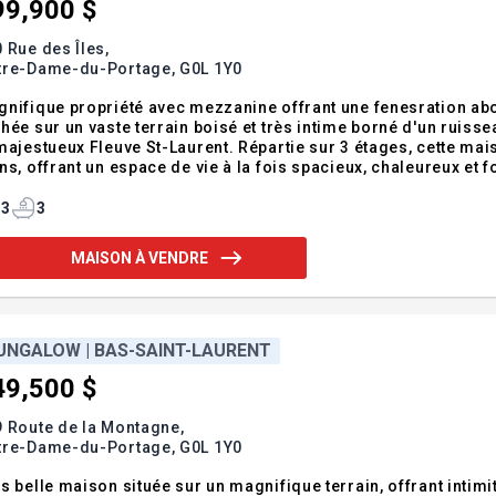
99,900 $
 Rue des Îles,
tre-Dame-du-Portage,
G0L 1Y0
nifique propriété avec mezzanine offrant une fenesration abo
hée sur un vaste terrain boisé et très intime borné d'un ruis
majestueux Fleuve St-Laurent. Répartie sur 3 étages, cette m
ns, offrant un espace de vie à la fois spacieux, chaleureux et f
fort et panorama exceptionnel se rencontrent. Une visite s'im
lusion
3
3
MAISON À VENDRE
UNGALOW | BAS-SAINT-LAURENT
49,500 $
 Route de la Montagne,
tre-Dame-du-Portage,
G0L 1Y0
s belle maison située sur un magnifique terrain, offrant intimi