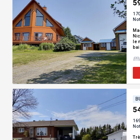
5
170
No
Mag
Nic
le 
bai
con
Inc
B
5
169
No
Trè