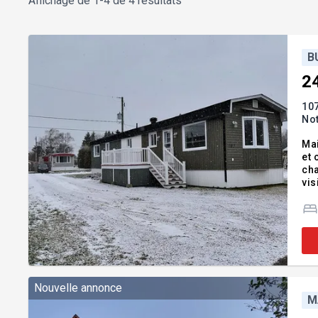
Affichage de
1-4 de 4 résultats
B
2
107
No
Mai
et 
ch
vis
:Lu
Nouvelle annonce
M