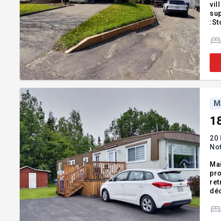
vil
sup
:St
tél
M
1
20 
No
Mai
pro
ret
déc
d'e