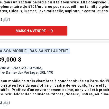
le, dans un secteur paisible où il fait bon vivre. Elle compren
plémentaire de 510$/mois ou pour accueillir un famille bigéné
ores, rideaux, lustres, lave-vaisselle, aspirateur central et se
écommande, rack de rangement du garage et garage de toile. M
4
1
MAISON À VENDRE
AISON MOBILE | BAS-SAINT-LAURENT
89,000 $
Rue du Parc-de-l'Amitié,
tre-Dame-du-Portage,
G0L 1Y0
son mobile de trois chambres à coucher située au Parc-de-l'Am
priété en face du parc offre un cadre de vie confortable et fon
raités. Profitez d'un environnement calme, convivial et à proxi
ouvrir. Addenda :Inclusions :Stores, rideaux, lustres, air clim
ntréeExclusions :Meubles et effets personnesl
3
1