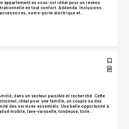
d un appartement au sous-sol idéal pour un revenu
rationnelle en tout confort. Addenda :Inclusions
s accessoires, ouvre-porte électrique et
eubles du 3 1/2 (voir bail)Exclusions :Meubles et
itié, dans un secteur paisible et recherché. Cette
ctionnel, idéal pour une famille, un couple ou des
mité des services essentiels. Une belle opportunité à
atisé mobile, lave-vaisselle, tondeuse, toile