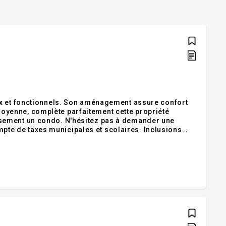
ux et fonctionnels. Son aménagement assure confort
a moyenne, complète parfaitement cette propriété
sement un condo. N'hésitez pas à demander une
compte de taxes municipales et scolaires. Inclusions
ncher à l'uréthane, certificat de localisationExclusio