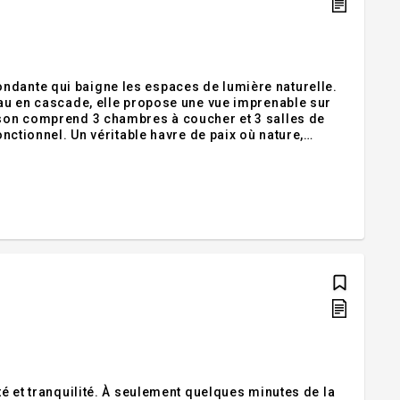
ndante qui baigne les espaces de lumière naturelle.
seau en cascade, elle propose une vue imprenable sur
aison comprend 3 chambres à coucher et 3 salles de
onctionnel. Un véritable havre de paix où nature,
pose ! Addenda :Rapport d'évaluation au dossier.
té et tranquilité. À seulement quelques minutes de la