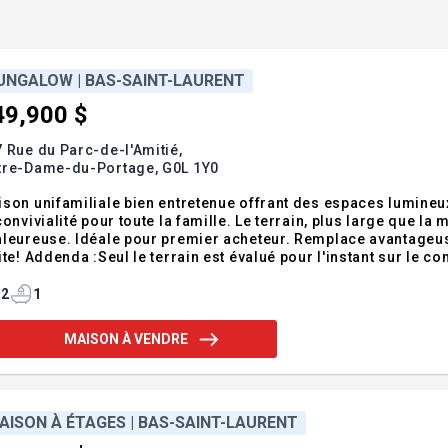
UNGALOW | BAS-SAINT-LAURENT
49,900 $
 Rue du Parc-de-l'Amitié,
tre-Dame-du-Portage,
G0L 1Y0
son unifamiliale bien entretenue offrant des espaces lumine
convivialité pour toute la famille. Le terrain, plus large que l
aleureuse. Idéale pour premier acheteur. Remplace avantageu
ite! Addenda :Seul le terrain est évalué pour l'instant sur le 
stres, cabanon qui sera installé incessamment, isolation du pla
2
1
MAISON À VENDRE
AISON À ÉTAGES | BAS-SAINT-LAURENT