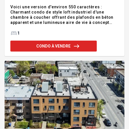
Voici une version d'environ 550 caractères :
Charmant condo de style loft industriel d'une
chambre à coucher offrant des plafonds en béton
apparent et une lumineuse aire de vie à concept
ouvert. La cuisine fonctionnelle avec généreux
espace de comptoir s'ouvre sur le salon, tandis que
1
la chambre comprend un garde-robe avec
rangement intégré. Salle de bains avec espace
CONDO À VENDRE
laveuse-sécheuse. Profitez d'une terrasse
commune sur le toit avec vue sur le mont Royal. À
quelques pas du campus MIL, du métro Parc, de la
Petite-Italie, du parc Jarry, des commerces et de
tous les services. Addenda :