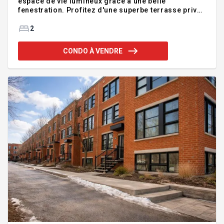
espace de vie lumineux grâce à une belle
fenestration. Profitez d'une superbe terrasse privée
avant parfaite pour relaxer et recevoir durant la
belle saison, ainsi qu'une allée de stationnement
2
pratique en ville. Grand rangement dans l'unité pour
maximiser votre confort au quotidien.
CONDO À VENDRE
Emplacement stratégique près des écoles,
services, commerces, transports et de l'autoroute
Métropolitaine 40. Idéal pour premier acheteur,
jeune couple ou investisseur. Disponible
immédiatement. Une occasion à ne p