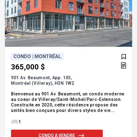
CONDO | MONTRÉAL
365,000 $
901 Av. Beaumont, App. 103,
Montréal (Villeray),
H3N 1W2
Bienvenue au 901 Av. Beaumont, un condo moderne
au coeur de Villeray/Saint-Michel/Parc-Extension.
Construite en 2020, cette résidence propose des
unités bien conçues pour divers styles de vie.
Profitez d'un emplacement idéal, à quelques pas du
métro Acadie et du campus MIL de l'Université de
1
Montréal. Le quartier offre une vie urbaine animée
avec ses commerces et restaurants variés. L'unité
CONDO À VENDRE