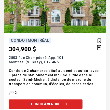
CONDO | MONTRÉAL
304,900 $
2503 Rue Champdoré, App. 101,
Montréal (Villeray),
H1Z 4N5
Condo de 2 chambres situé au demi sous-sol avec
1 place de stationnement incluse. Situé dans le
secteur Saint-Michel, à distance de marche du
transport en commun, d'écoles, de parcs et des
commerces. Unité située du côté détaché de
l'immeuble offrant des fenêtres sur 3 côtés et 2
2
balcons privés. La copropriété offre un grand
espace gazonné à l'arrière du bâtiment. Vous serez
CONDO À VENDRE
charmé par cette copropriété! Planifiez une visite