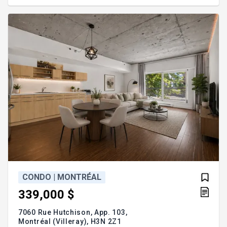
dès maintenant! Addenda :Condo bien situé près de
tous les services! -Demi sous-sol -Unité situé du
côté détaché de l'immeuble, donc bénéficiant de la
fenestrat
CONDO | MONTRÉAL
339,000 $
7060 Rue Hutchison, App. 103,
Montréal (Villeray),
H3N 2Z1