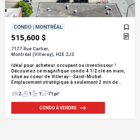
CONDO | MONTRÉAL
515,600 $
7177 Rue Cartier,
Montréal (Villeray),
H2E 2J3
Idéal pour acheteur occupant ou investisseur !
Découvrez ce magnifique condo 4 1/2 clé en main,
situé au coeur de Villeray--Saint-Michel.
Emplacement stratégique à seulement 2 min de
marche du métro Fabre, des autobus et de l'hôpital
Jean-Talon, garantissant une excellente valeur
2
1
1
71 pi²
locative et une vie urbaine pratique. Située au 2e
étage d'un bâtiment bien entretenu, cette unité
CONDO À VENDRE
lumineuse et impeccable, offre un espace maximisé
et une superbe lumière naturelle. Une opportunité
sûre et un coup de coeur assuré. Venez visiter !
OPPORTUNITÉ UNIQUE AU COEUR DE VILLERAY --
IDÉAL POUR ACHETEUR OCCUPAN