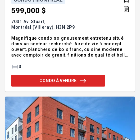
599,000 $
7001 Av. Stuart,
Montréal (Villeray),
H3N 2P9
Magnifique condo soigneusement entretenu situé
dans un secteur recherché. Aire de vie à concept
ouvert, planchers de bois franc, cuisine moderne
avec comptoir de granit, finitions de qualité et belle
luminosité naturelle. Comprend un garage intérieur
ainsi qu'un espace de rangement. Frais de
3
copropriété de seulement 99 $/mois. À quelques
minutes du métro, de la gare, des parcs, écoles,
CONDO À VENDRE
commerces et de tous les services. Occupation
rapide possible. Addenda :* Condo très bien
entretenu, prêt à emménager * Aire ouverte
lumineuse * Planchers de bois franc * Cuisine
moderne avec comptoir