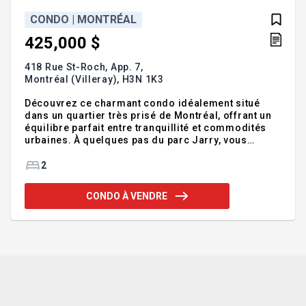
CONDO | MONTRÉAL
425,000 $
418 Rue St-Roch, App. 7,
Montréal (Villeray),
H3N 1K3
Découvrez ce charmant condo idéalement situé
dans un quartier très prisé de Montréal, offrant un
équilibre parfait entre tranquillité et commodités
urbaines. À quelques pas du parc Jarry, vous
profiterez toute l'année d'activités de plein air,
notamment de sentiers de randonnée, de courts de
2
tennis et d'espaces verts. Les déplacements sont
facilités grâce à un accès rapide à la gare de Parc
CONDO À VENDRE
et à la station de métro toute proche, vous
permettant de rejoindre facilement le reste de la
ville. Addenda :Entouré d'une sélection animée de
boutiques, de cafés et de restaurants, et à proximit