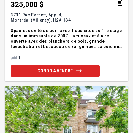
325,000 $
3731 Rue Everett, App. 4,
Montréal (Villeray),
H2A 1S4
Spacieux unité de coin avec 1 cac situé au 1re étage
dans un immeuble de 2007. Lumineux et à aire
ouverte avec des planchers de bois, grande
fenêstration et beaucoup de rangement. La cuisine
fonctionnelle s'ouvre harmonieusement sur le
salon et la salle à manger, créant un espace
1
convivial pour la vie quotidienne. Profitez d'un
grand balcon orienté nord-ouest, idéal pour se
CONDO À VENDRE
détendre à l'extérieur, avec un espace de
rangement. Idéalement situé dans le quartier St-
Michel, en face d'un parc. À distance de marche du
métro (ligne bleue), des épiceries et du parc
François-Perrault avec les espaces v