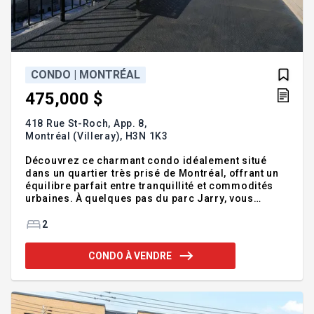
CONDO | MONTRÉAL
475,000 $
418 Rue St-Roch, App. 8,
Montréal (Villeray),
H3N 1K3
Découvrez ce charmant condo idéalement situé
dans un quartier très prisé de Montréal, offrant un
équilibre parfait entre tranquillité et commodités
urbaines. À quelques pas du parc Jarry, vous
profiterez toute l'année d'activités de plein air,
notamment de sentiers de randonnée, de courts de
2
tennis et d'espaces verts. Les déplacements sont
facilités grâce à un accès rapide à la gare de Parc
CONDO À VENDRE
et à la station de métro toute proche, vous
permettant de rejoindre facilement le reste de la
ville. Addenda :Entouré d'une sélection animée de
boutiques, de cafés et de restaurants, et à proximit