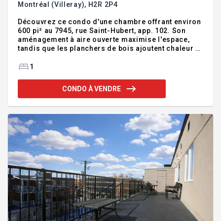
Montréal (Villeray),
H2R 2P4
Découvrez ce condo d'une chambre offrant environ
600 pi² au 7945, rue Saint-Hubert, app. 102. Son
aménagement à aire ouverte maximise l'espace,
tandis que les planchers de bois ajoutent chaleur et
caractère. L'unité comprend également un balcon à
l'arrière et du rangement. Établie dans Villeray, elle
1
se trouve à proximité des transports en commun,
parcs, commerces, cafés et restaurants. Une
CONDO À VENDRE
propriété bien située et facile à entretenir, parfaite
comme première acquisition, pied-à-terre
montréalais ou investissement. Addenda
:Bienvenue au 7945, rue Saint-Hubert, appartement
102, une pr