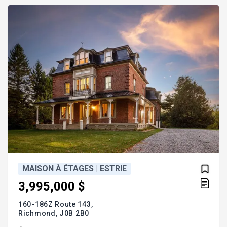
havre de paix offrant l'équilibre parfait entre
sérénité et proximité urbaine. Coup de coeur assuré
! Addenda :
MAISON À ÉTAGES | ESTRIE
3,995,000 $
160-186Z Route 143,
Richmond,
J0B 2B0