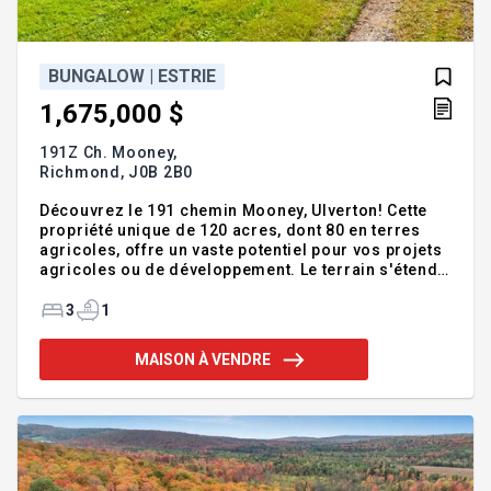
BUNGALOW | ESTRIE
1,675,000 $
191Z Ch. Mooney,
Richmond,
J0B 2B0
Découvrez le 191 chemin Mooney, Ulverton! Cette
propriété unique de 120 acres, dont 80 en terres
agricoles, offre un vaste potentiel pour vos projets
agricoles ou de développement. Le terrain s'étend
jusqu'à la rivière Ulverton et comprend une belle
section boisée en plus de vastes champs. La
3
1
maison propose une cuisine et salle à manger
conviviales, un salon lumineux avec porte-patio,
MAISON À VENDRE
trois chambres aux planchers de bois et une salle
de bain avec espace laveuse-sécheuse. Contactez-
nous pour une visite! Addenda :On vous accueille
au 191 chemin Mooney, Ulverton! Découvrez une
occasion