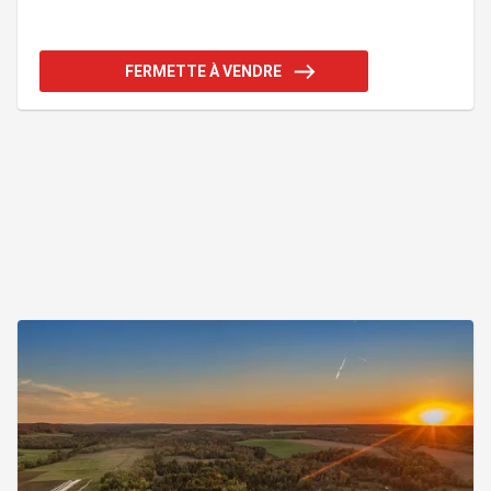
complète, cuisine et chambres, idéale pour profiter
pleinement de la saison des sucres et séjourner
sur place. Garage isolé 20'x30' avec eau et
électricité, remise/hangar et 2 stations de pompage
FERMETTE À VENDRE
avec bassins de 2 800 gallons. Un domaine
acéricole clé en main! Addenda :Érablière de 13
750 lb de quota avec 5 100 entailles installées
(potentiel de 6 000). Équipement et tubulure très
récents. Ca