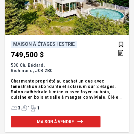
MAISON À ÉTAGES | ESTRIE
749,500 $
530 Ch. Bédard,
Richmond,
J0B 2B0
Charmante propriété au cachet unique avec
fenestration abondante et solarium sur 2 étages.
Salon cathédrale lumineux avec foyer au bois,
cuisine en bois et salle à manger conviviale. Clé en
main, elle a bénéficié d'un entretien remarquable
(toiture et fenêtres récentes). Terrain intime de 3,2
3
1
1
acres en cul-de-sac, sans voisin arrière, avec
piscine et aménagement soigné. Située dans le
MAISON À VENDRE
pittoresque hameau d'Ulverton en Estrie (à 25 min
de Drummondville, 40 min de Sherbrooke). Un