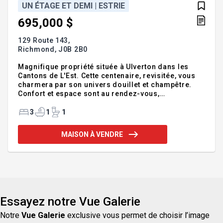
UN ÉTAGE ET DEMI | ESTRIE
695,000 $
129 Route 143,
Richmond,
J0B 2B0
Magnifique propriété située à Ulverton dans les
Cantons de L'Est. Cette centenaire, revisitée, vous
charmera par son univers douillet et champêtre.
Confort et espace sont au rendez-vous,
caractérisés par ses trois chambres à l'étage et sa
cuisine fonctionnelle et rénovée agrémentée d'un
3
1
1
immense îlot. Vos convives seront parfaitement
accueillis dans la salle à manger, ainsi que dans la
MAISON À VENDRE
salle familiale et salon tous deux équipé de poêles
aux bois. L'immensité de la galerie est saisissante,
et vous apprécierez l'espace de rangement du
bâtiment accessoire et de la remise. Vous serez
émerveillé par
Essayez notre Vue Galerie
Notre
Vue Galerie
exclusive vous permet de choisir l’image