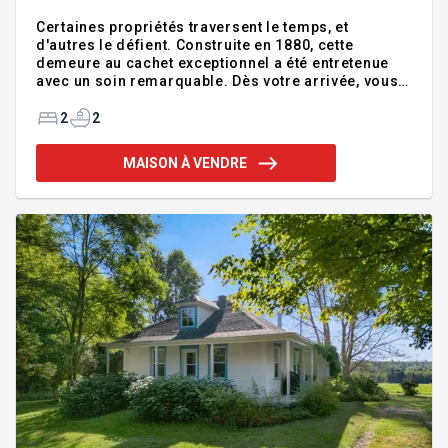
Certaines propriétés traversent le temps, et
d'autres le défient. Construite en 1880, cette
demeure au cachet exceptionnel a été entretenue
avec un soin remarquable. Dès votre arrivée, vous
serez conquis par l'élégance qui se dégage dans
chaque pièce. Elle offre deux grandes chambres à
2
2
coucher, deux salles de bains complètes, une vaste
cuisine conviviale, deux salles à manger parfaites
MAISON À VENDRE
pour recevoir, ainsi qu'un salon baigné de lumière
naturelle. À l'extérieur, un immense patio vous
permet d'observer les divers animaux sauvages et
d'admirer la beauté que la nature offre sur ce
terrain unique d