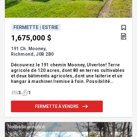
FERMETTE | ESTRIE
1,675,000 $
191 Ch. Mooney,
Richmond,
J0B 2B0
Découvrez le 191 chemin Mooney, Ulverton! Terre
agricole de 120 acres, dont 80 en terres cultivables
et deux bâtiments agricoles, dont une laiterie et un
hangar à machiner/remise à foin. Possibilité
d'environ 500 balles de foin/an. Le terrain s'étend
jusqu'à la rivière Ulverton sur environ 150 à 200
3
1
pieds et comprend une magnifique section boisée.
En prime, la maison de campagne propose une
FERMETTE À VENDRE
cuisine et salle à manger conviviales, un salon
lumineux avec porte-patio, trois chambres aux
planchers de bois et une salle de bain avec espace
laveuse-sécheuse. Contactez-nous pour une visite!
Nouvelle annonce
Addend