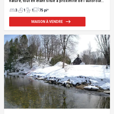
nature, tout en étant situé à proximité de l'autoroute
55, facilitant les déplacements entre
Drummondville et Sherbrooke. À environ 1 h 20 du
3
1
1
75 pi²
tunnel Tunnel Hippolyte-La Fontaine. Idéale comme
résidence principale ou secondaire. Il est
MAISON À VENDRE
recommandé de vérifier auprès de la municipalité
la faisabilité de tout projet. WOW! Plafond de 17
pieds, mezzanine, spa et nature -- propriété unique
à découvrir à Ulverton Située dans un
environnement paisible, à