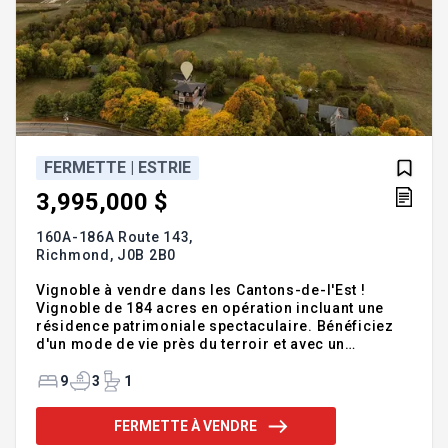
FERMETTE | ESTRIE
3,995,000 $
160A-186A Route 143,
Richmond,
J0B 2B0
Vignoble à vendre dans les Cantons-de-l'Est !
Vignoble de 184 acres en opération incluant une
résidence patrimoniale spectaculaire. Bénéficiez
d'un mode de vie près du terroir et avec un
potentiel de croissance tangible. Ce vaste domaine
soigneusement entretenu, où plus de 16 000 plants
9
3
1
de vignes s'harmonisent au paysage vallonné et à la
vue imprenable sur la campagne environnante. Sur
FERMETTE À VENDRE
un lot distinct, se trouve la demeure principale