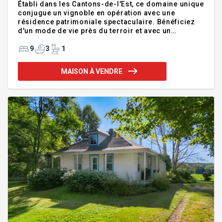
Établi dans les Cantons-de-l'Est, ce domaine unique
conjugue un vignoble en opération avec une
résidence patrimoniale spectaculaire. Bénéficiez
d'un mode de vie près du terroir et avec un
potentiel de croissance tangible. Ce vaste domaine
soigneusement entretenu, où plus de 16 000 plants
9
3
1
de vignes s'harmonisent au paysage vallonné et à la
vue imprenable sur la campagne environnante. Sur
MAISON À VENDRE
un lot distinct, se trouve la demeure principale
datant de 1885, ayant conservé son cachet d'origine
tout en bénéficiant d'importantes améliorations au
fil du temps. Ses 9 chambres spacieuses et ses
nombreux dé