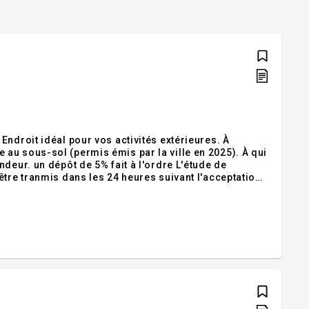
ndroit idéal pour vos activités extérieures. À
au sous-sol (permis émis par la ville en 2025). À qui
deur. un dépôt de 5% fait à l'ordre L'étude de
être tranmis dans les 24 heures suivant l'acceptation
s sont aux frais de l'acheteurs. Inclusions :Exclusi