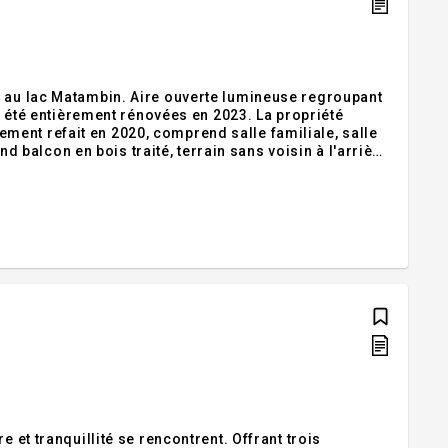
é au lac Matambin. Aire ouverte lumineuse regroupant
nt été entièrement rénovées en 2023. La propriété
ent refait en 2020, comprend salle familiale, salle
and balcon en bois traité, terrain sans voisin à l'arrière
hé 24,5 x 22,3 pieds. Une opportunité pour amoureux
 et tranquillité se rencontrent. Offrant trois