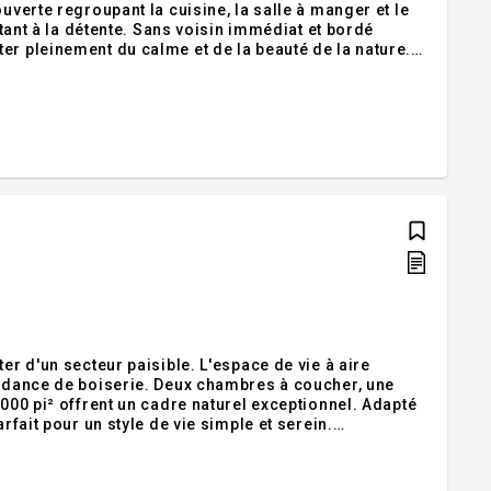
uverte regroupant la cuisine, la salle à manger et le
itant à la détente. Sans voisin immédiat et bordé
er pleinement du calme et de la beauté de la nature.
e fin de semaine, cette propriété saura répondre à
er d'un secteur paisible. L'espace de vie à aire
ondance de boiserie. Deux chambres à coucher, une
4000 pi² offrent un cadre naturel exceptionnel. Adapté
rfait pour un style de vie simple et serein.
congélateur, laveuse, sécheuse (non fonctionnelle). La