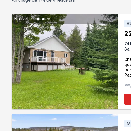
Affichage de
1-4 de 4 résultats
Nouvelle annonce
B
2
74
Sa
Cha
que
la 
Paq
d'u
M