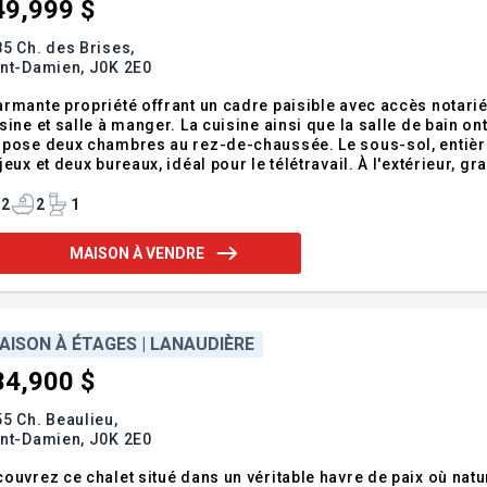
49,999 $
5 Ch. des Brises,
int-Damien,
J0K 2E0
rmante propriété offrant un cadre paisible avec accès notari
sine et salle à manger. La cuisine ainsi que la salle de bain o
pose deux chambres au rez-de-chaussée. Le sous-sol, entièrem
jeux et deux bureaux, idéal pour le télétravail. À l'extérieur, gr
arbres matures offrant intimité et nature. Grand garage détac
nature
2
2
1
MAISON À VENDRE
AISON À ÉTAGES | LANAUDIÈRE
34,900 $
5 Ch. Beaulieu,
int-Damien,
J0K 2E0
ouvrez ce chalet situé dans un véritable havre de paix où nature