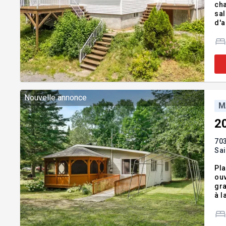
cha
sal
d'a
Que
vot
Nouvelle annonce
M
2
70
Sa
Pla
ouv
gra
à l
INC
pro