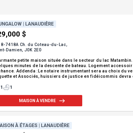
UNGALOW | LANAUDIÈRE
29,000 $
18-7418A Ch. du Coteau-du-Lac,
int-Damien,
J0K 2E0
rmante petite maison située dans le secteur du lac Matambin. E
lques minutes de la descente de bateau. Logement accessoire 
chance. Addenda :Le notaire instrumentant sera au choix du ven
uette et Associés, huissiers de justice en fidéicommis devra 
ne promesse d'achat. Tous les documents requis par l'acheteur
1
1
MAISON À VENDRE
AISON À ÉTAGES | LANAUDIÈRE