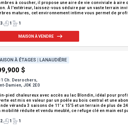
mbres à coucher, il propose une aire de vie conviviale à aire o
on. À l'extérieur, laissez-vous séduire par un vaste terrain inv
rbres matures, cet environnement intime vous permet de profit
 ce soit comme résidence secondaire ou pour vos escapades d
re désir de tran
3
1
1
MAISON À VENDRE
AISON À ÉTAGES | LANAUDIÈRE
09,900 $
31 Ch. Desrochers,
int-Damien,
J0K 2E0
in-pied chaleureux avec accès au lac Blondin, idéal pour profit
erte est mis en valeur par un poêle au bois central et une ab
nde véranda 3 saisons de 11' x 15'5 et un terrain de plus de 2
a mobilité réduite et vendu meublé, ce refuge clé en main est pa
LUSIONS Luminaire, cuisinière, réfrigérateur, lave-vaisselle, 
priété est vend
2
1
1