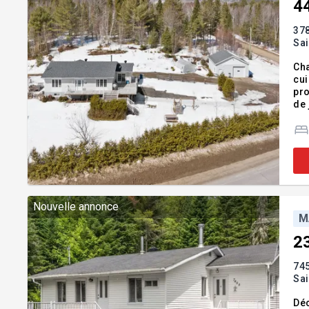
4
378
Sa
Cha
cui
pro
de 
et 
de 
Nouvelle annonce
M
2
745
Sa
Déc