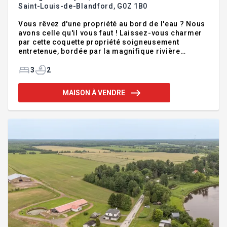
Saint-Louis-de-Blandford,
G0Z 1B0
Vous rêvez d'une propriété au bord de l'eau ? Nous
avons celle qu'il vous faut ! Laissez-vous charmer
par cette coquette propriété soigneusement
entretenue, bordée par la magnifique rivière
Bécancour. Un véritable havre de paix où la nature
et la tranquillité sont au rendez-vous. Voir addenda
3
2
ci-dessous Addenda :Vous rêvez d'une propriété
au bord de l'eau ? Nous avons celle qu'il vous faut !
MAISON À VENDRE
Laissez-vous charmer par cette coquette propriété
soigneusement entretenue, bordée par la
magnifique rivière Bécancour. Un véritable havre de
paix où la nature et la tranquillité sont au rend