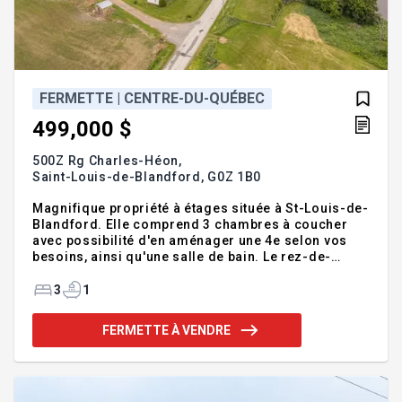
FERMETTE | CENTRE-DU-QUÉBEC
499,000 $
500Z Rg Charles-Héon,
Saint-Louis-de-Blandford,
G0Z 1B0
Magnifique propriété à étages située à St-Louis-de-
Blandford. Elle comprend 3 chambres à coucher
avec possibilité d'en aménager une 4e selon vos
besoins, ainsi qu'une salle de bain. Le rez-de-
chaussée offre une belle aire ouverte conviviale,
tandis que la grande salle familiale lumineuse
3
1
constitue un espace idéal pour toute la famille. À
l'extérieur, vous profiterez d'un garage détaché
FERMETTE À VENDRE
parfait pour du rangement supplémentaire. Une
étable complète également la propriété, offrant de
multiples possibilités selon vos projets. Une belle
opportunité à découvrir! Addenda :Inclusions :