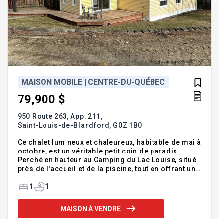
MAISON MOBILE | CENTRE-DU-QUÉBEC
79,900 $
950 Route 263, App. 211,
Saint-Louis-de-Blandford,
G0Z 1B0
Ce chalet lumineux et chaleureux, habitable de mai à
octobre, est un véritable petit coin de paradis.
Perché en hauteur au Camping du Lac Louise, situé
près de l'accueil et de la piscine, tout en offrant une
vue partielle sur un lac calme et paisible. L'intérieur,
abondant en boiseries, dégage une ambiance
1
1
accueillante. Il comprend une chambre fermée
ainsi qu'une mezzanine pouvant servir de couchage
MAISON À VENDRE
supplémentaire. On y trouve une salle d'eau et une