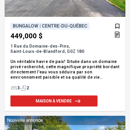
BUNGALOW | CENTRE-DU-QUÉBEC
449,000 $
1 Rue du Domaine-des-Pins,
Saint-Louis-de-Blandford,
G0Z 1B0
Un véritable havre de paix! Située dans un domaine
privé recherché, cette magnifique propriété bordant
directement l'eau vous séduira par son
environnement paisible et sa qualité de vie
exceptionnelle. Offrant 3 chambres, 2 salles de bain
complètes, un vaste sous-sol avec grande salle
3
2
familiale, un garage et plusieurs espaces de
stationnement, elle est idéale autant comme
MAISON À VENDRE
résidence principale que secondaire. Profitez d'un
accès direct à l'eau, d'un secteur boisé, d'une
piscine creusée commune au domaine et d'un
environnement convivial où la tranquillité est à
Nouvelle annonce
l'honneur. Addenda :Un m