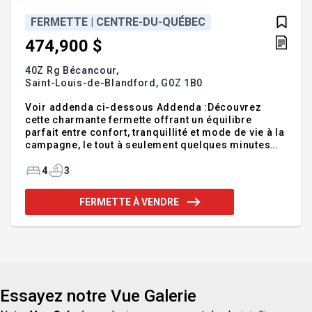
FERMETTE | CENTRE-DU-QUÉBEC
474,900 $
40Z Rg Bécancour,
Saint-Louis-de-Blandford,
G0Z 1B0
Voir addenda ci-dessous Addenda :Découvrez
cette charmante fermette offrant un équilibre
parfait entre confort, tranquillité et mode de vie à la
campagne, le tout à seulement quelques minutes
des principaux axes routiers. Située à environ 3
minutes de l'autoroute 20, cette propriété
4
3
soigneusement entretenue vous séduira dès votre
arrivée par son environnement paisible, sa vue sur
FERMETTE À VENDRE
la rivière et ses nombreuses possibilités. La
résidence propose quatre chambres à coucher
ainsi que deux salles de bain complètes, offrant
tout l'espace nécessaire pour accueillir famille et
invités. À l'é
Essayez notre Vue Galerie