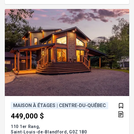
douche indépendante dans la chambre. Une grande
remise s'ajoute à l'ensemble. Le site propose
plusieurs activités sportives, en plus de modules
de
MAISON À ÉTAGES | CENTRE-DU-QUÉBEC
449,000 $
110 1er Rang,
Saint-Louis-de-Blandford,
G0Z 1B0