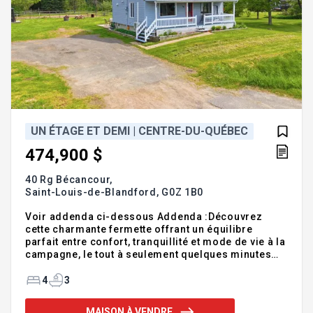
UN ÉTAGE ET DEMI | CENTRE-DU-QUÉBEC
474,900 $
40 Rg Bécancour,
Saint-Louis-de-Blandford,
G0Z 1B0
Voir addenda ci-dessous Addenda :Découvrez
cette charmante fermette offrant un équilibre
parfait entre confort, tranquillité et mode de vie à la
campagne, le tout à seulement quelques minutes
des principaux axes routiers. Située à environ 3
minutes de l'autoroute 20, cette propriété
4
3
soigneusement entretenue vous séduira dès votre
arrivée par son environnement paisible, sa vue sur
MAISON À VENDRE