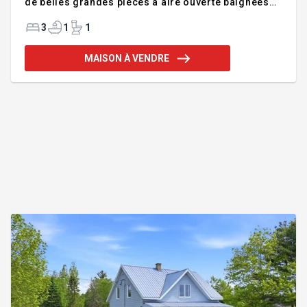
de belles grandes pièces à aire ouverte baignées
de lumière naturelle, cette propriété propose un
espace de vie chaleureux et convivial. Ce chalet
3
1
1
comprend 3 chambres à coucher ainsi qu'un sous-
sol aménagé offrant un espace supplémentaire
MAISON À VENDRE
pour la famille ou invités. Vous apprécierez son
ambiance accueillante, parfaite pour les escapades
estivales ou les fins de semaine de détente. Ayant
accès directement aux sentiers de VTT ou
motoneige. Faite vite!