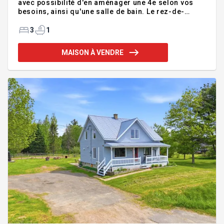
avec possibilité d'en aménager une 4e selon vos
besoins, ainsi qu'une salle de bain. Le rez-de-
chaussée offre une belle aire ouverte conviviale,
tandis que la grande salle familiale lumineuse
3
1
constitue un espace idéal pour toute la famille. À
l'extérieur, vous profiterez d'un garage détaché
MAISON À VENDRE
parfait pour du rangement supplémentaire. Une
étable complète également la propriété, offrant de
multiples possibilités selon vos projets. Une belle
opportunité à découvrir! Addenda :Inclusions :