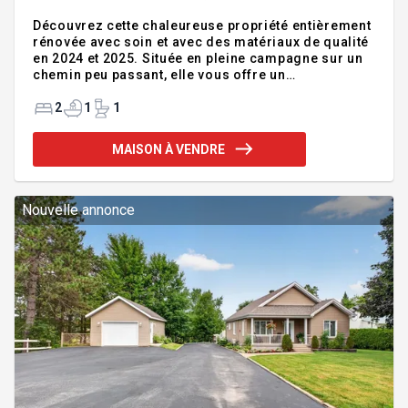
Découvrez cette chaleureuse propriété entièrement
rénovée avec soin et avec des matériaux de qualité
en 2024 et 2025. Située en pleine campagne sur un
chemin peu passant, elle vous offre un
environnement paisible où la tranquillité est au
rendez-vous. Vous y trouverez 2 chambres à
2
1
1
coucher, dont une chambre principale aménagée
sur la mezzanine avec salle d'eau attenante. Sous-
MAISON À VENDRE
sol prêt à être aménagé selon vos besoins, grande
terrasse couverte, abri d'auto et deux remises. Son
terrain de plus de 16 000 pi² et sa proximité avec
une petite plage sur la rivière Bécancour en font un
Nouvelle annonce
véritable havre