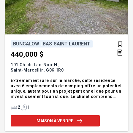
BUNGALOW | BAS-SAINT-LAURENT
440,000 $
101 Ch. du Lac-Noir N.,
Saint-Marcellin,
G0K 1R0
Extrêmement rare sur le marché, cette résidence
avec 6 emplacements de camping offre un potentiel
unique, autant pour un projet personnel que pour un
investissement touristique. Le chalet comprend
deux chambres à coucher, une cuisine et un salon à
aire ouverte, ainsi qu'un poêle au propane qui
2
1
ajoute une ambiance chaleureuse. De grandes
fenêtres permettent de profiter d'une vue superbe
MAISON À VENDRE
sur le lac Noir, un décor naturel qui charme en toute
saison. Le secteur camping propose 6