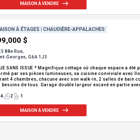
MAISON À VENDRE
AISON À ÉTAGES | CHAUDIÈRE-APPALACHES
99,000 $
5 88e Rue,
int-Georges,
G6A 1J3
UE SANS ISSUE * Magnifique cottage où chaque espace a été pe
rmé par ses pièces lumineuses, sa cuisine conviviale avec îlot
rant 4 chambres, chacune avec son walk-in, 2 salles de bain co
 besoins de tous. Garage double largeur excavé en partie ave
ière. Profitez d'une superbe terrasse en époxy avec spa et gaze
 3 thermopompes
4
2
1
MAISON À VENDRE