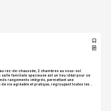
 au rez-de-chaussée, 2 chambres au sous-sol.
 salle familiale spacieuse est un lieu idéal pour se
rands rangements intégrés, permettant une
 de vie agréable et pratique, regroupant toutes les
ité, le tout dans un environnement calme et