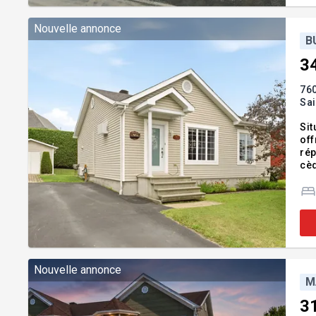
Nouvelle annonce
B
3
760
Sa
Sit
off
rép
cèd
sai
:
Nouvelle annonce
M
3