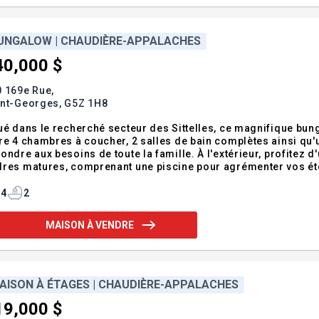
UNGALOW | CHAUDIÈRE-APPALACHES
40,000 $
 169e Rue,
int-Georges,
G5Z 1H8
ué dans le recherché secteur des Sittelles, ce magnifique bunga
re 4 chambres à coucher, 2 salles de bain complètes ainsi qu'
ondre aux besoins de toute la famille. À l'extérieur, profitez d
res matures, comprenant une piscine pour agrémenter vos ét
son et toiture refaite en 2022. Une propriété soigneusement en
4
2
MAISON À VENDRE
AISON À ÉTAGES | CHAUDIÈRE-APPALACHES
19,000 $