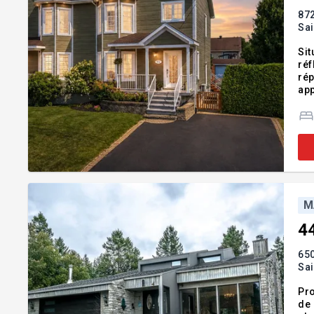
872
Sa
Sit
réf
rép
app
sai
con
M
4
650
Sa
Pro
de 