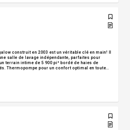
low construit en 2003 est un véritable clé en main! Il
une salle de lavage indépendante, parfaites pour
'un terrain intime de 5 900 pi² bordé de haies de
és. Thermopompe pour un confort optimal en toute
tretenue qui mérite votre visite! Addenda :Inclusions