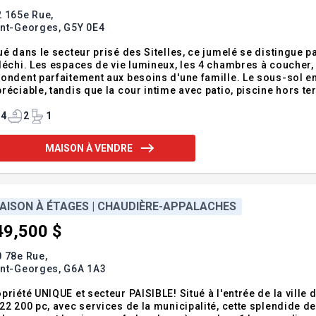
 165e Rue,
int-Georges,
G5Y 0E4
ué dans le secteur prisé des Sitelles, ce jumelé se distingue
léchi. Les espaces de vie lumineux, les 4 chambres à coucher, 
ondent parfaitement aux besoins d'une famille. Le sous-sol 
réciable, tandis que la cour intime avec patio, piscine hors te
son. Un emplacement recherché, à proximité des écoles, des pa
fort, fonctionnalité e
4
2
1
MAISON À VENDRE
AISON À ÉTAGES | CHAUDIÈRE-APPALACHES
49,500 $
 78e Rue,
int-Georges,
G6A 1A3
priété UNIQUE et secteur PAISIBLE! Situé à l'entrée de la ville
22 200 pc, avec services de la municipalité, cette splendide d