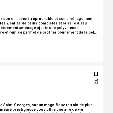
 par son entretien irréprochable et son aménagement
les 2 salles de bains complètes et la salle d'eau
entièrement aménagé ajoute une polyvalence
rre et remise permet de profiter pleinement de la belle
rcs et de tous les services. Une propriété qui allie
 de Saint-Georges, sur un magnifique terrain de plus
emeure prestigieuse vous offre une aire de vie