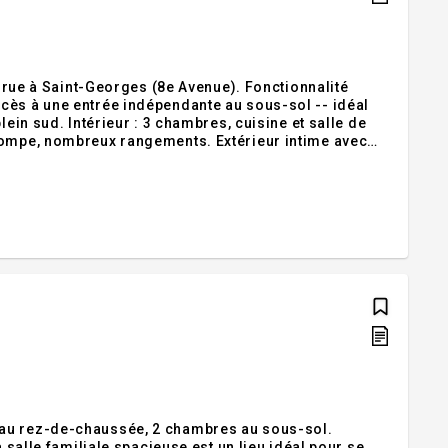
e rue à Saint-Georges (8e Avenue). Fonctionnalité
cès à une entrée indépendante au sous-sol -- idéal
lein sud. Intérieur : 3 chambres, cuisine et salle de
opompe, nombreux rangements. Extérieur intime avec
ationnement abondant. Potentiel duplex (à valider).
 au rez-de-chaussée, 2 chambres au sous-sol.
 salle familiale spacieuse est un lieu idéal pour se