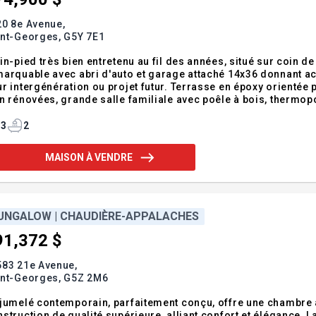
20 8e Avenue,
int-Georges,
G5Y 7E1
in-pied très bien entretenu au fil des années, situé sur coin d
arquable avec abri d'auto et garage attaché 14x36 donnant ac
r intergénération ou projet futur. Terrasse en époxy orientée p
n rénovées, grande salle familiale avec poêle à bois, therm
e, piscine et jardin. Plusieurs améliorations dont fenêtres. St
e et occupation
3
2
MAISON À VENDRE
UNGALOW | CHAUDIÈRE-APPALACHES
91,372 $
583 21e Avenue,
int-Georges,
G5Z 2M6
jumelé contemporain, parfaitement conçu, offre une chambre
struction de qualité supérieure, alliant confort et élégance. La