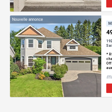
Nouvelle annonce
M
4
192
Sa
* R
cha
Off
aux
arr
et