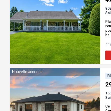
80
Sa
Pla
rem
pou
bai
hai
Act
Nouvelle annonce
B
2
15
Sa
Ce 
Con