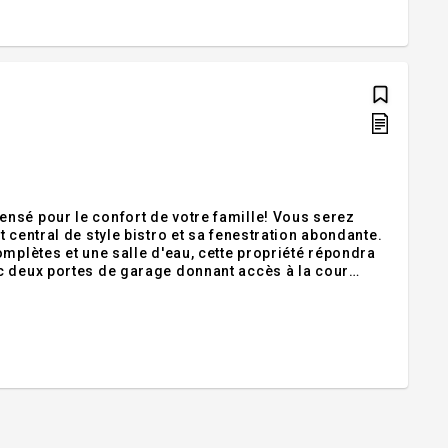
nsé pour le confort de votre famille! Vous serez
 central de style bistro et sa fenestration abondante.
mplètes et une salle d'eau, cette propriété répondra
c deux portes de garage donnant accès à la cour
bo, parfaite pour recevoir. Terrain facile d'entretien