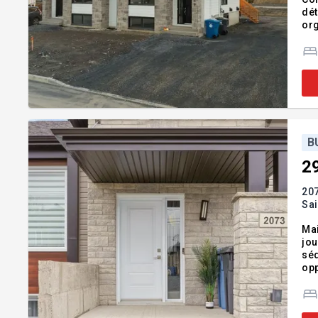
dét
org
com
cha
B
2
207
Sa
Mai
jou
séd
opp