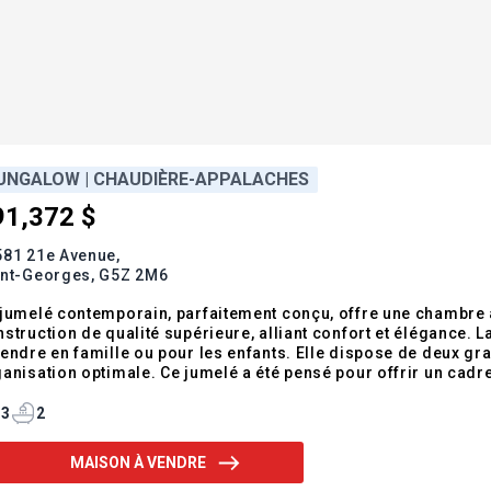
UNGALOW | CHAUDIÈRE-APPALACHES
91,372 $
581 21e Avenue,
int-Georges,
G5Z 2M6
jumelé contemporain, parfaitement conçu, offre une chambre
struction de qualité supérieure, alliant confort et élégance. La
endre en famille ou pour les enfants. Elle dispose de deux g
anisation optimale. Ce jumelé a été pensé pour offrir un cadre
modités que vous recherchez : luminosité, espace, et modern
leureux. Addenda :-Le prix de ven
3
2
MAISON À VENDRE