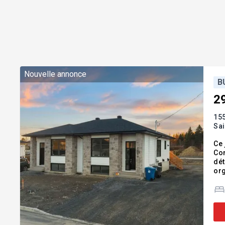
Nouvelle annonce
B
2
15
Sa
Ce 
Con
dét
org
com
cha