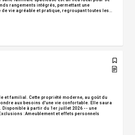
rands rangements intégrés, permettant une
 de vie agréable et pratique, regroupant toutes les
ité, le tout dans un environnement calme et
le et familial. Cette propriété moderne, au goût du
ondre aux besoins d'une vie confortable. Elle saura
 Disponible à partir du 1er juillet 2026 -- une
Exclusions :Ameublement et effets personnels