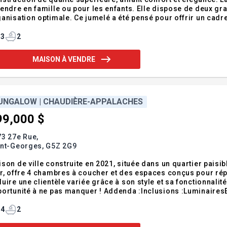
endre en famille ou pour les enfants. Elle dispose de deux g
anisation optimale. Ce jumelé a été pensé pour offrir un cadre
modités que vous recherchez : luminosité, espace, et modern
leureux. Addenda :-Le prix de ven
3
2
MAISON À VENDRE
UNGALOW | CHAUDIÈRE-APPALACHES
99,000 $
3 27e Rue,
int-Georges,
G5Z 2G9
son de ville construite en 2021, située dans un quartier paisib
r, offre 4 chambres à coucher et des espaces conçus pour rép
uire une clientèle variée grâce à son style et sa fonctionnalité.
ortunité à ne pas manquer ! Addenda :Inclusions :Luminaires
4
2