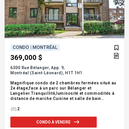
CONDO | MONTRÉAL
369,000 $
6300 Rue Bélanger, App. 9,
Montréal (Saint-Léonard),
H1T 1H1
Magnifique condo de 2 chambres fermées situé au
2e étage,face à un parc sur Bélanger et
Langelier.Tranquillité,luminosité et commodités à
distance de marche.Cuisine et salle de bain
rénovées avec comptoirs de
granite.Fénetres,portes et toit
2
changés.Thermopompe murale pour climatisation
l'été et chauffage l'hiver.Panchers récents.INCLUS
CONDO À VENDRE
1place de stationnement extérieur + 1 rangement