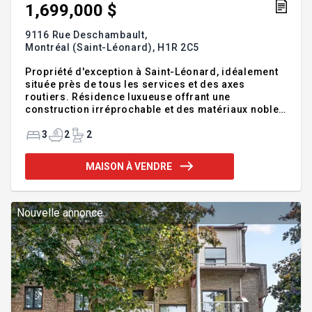
1,699,000 $
9116 Rue Deschambault,
Montréal (Saint-Léonard),
H1R 2C5
Propriété d'exception à Saint-Léonard, idéalement
située près de tous les services et des axes
routiers. Résidence luxueuse offrant une
construction irréprochable et des matériaux nobles
d'exception : granit bleu Persien du Brésil,
planchers en noyer brésilien (IPE), escaliers et
3
2
2
portes en bois massif. Cuisine spectaculaire avec
îlot central et comptoirs en marbre Frappuccino.
MAISON À VENDRE
Suite principale avec salle de bain attenante et
douche en marbre Calacatta. Cour intime avec
piscine creusée, chauffée et au sel. Sous-sol
aménagé avec salle familiale, bar élégant et sauna
Nouvelle annonce
au bois. Une propriété rare a