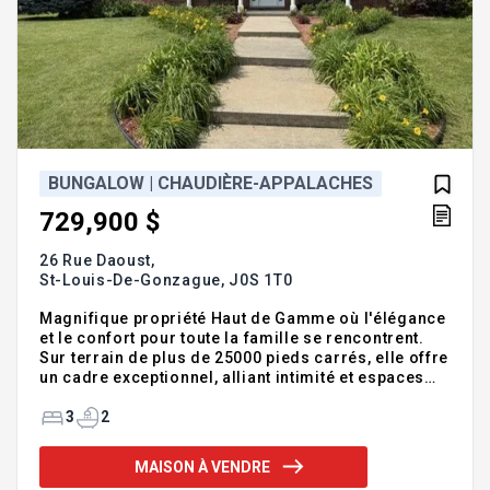
BUNGALOW | CHAUDIÈRE-APPALACHES
729,900 $
26 Rue Daoust,
St-Louis-De-Gonzague,
J0S 1T0
Magnifique propriété Haut de Gamme où l'élégance
et le confort pour toute la famille se rencontrent.
Sur terrain de plus de 25000 pieds carrés, elle offre
un cadre exceptionnel, alliant intimité et espaces
généreux. Dès votre arrivée, vous serez séduit par
son architecture soignée et ses finitions de qualité.
3
2
Elle propose 3 chambres à coucher lumineuses
ainsi que 2 salles de bain complètes, tout a été
MAISON À VENDRE
pensé pour répondre aux besoins de la famille.