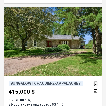
L'extérieur avec un spa et une piscine ainsi que le
coin repas sera satisfaire les plus exigeants. Cette
résidence donne l'opportunité d'une bi gén
BUNGALOW | CHAUDIÈRE-APPALACHES
415,000 $
5 Rue Durnin,
St-Louis-De-Gonzague,
J0S 1T0