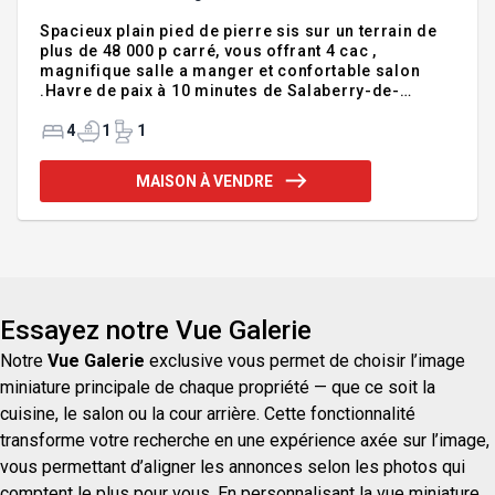
Spacieux plain pied de pierre sis sur un terrain de
plus de 48 000 p carré, vous offrant 4 cac ,
magnifique salle a manger et confortable salon
.Havre de paix à 10 minutes de Salaberry-de-
Valleyfield Addenda :Spacieux plain-pied en pierre
situé sur un magnifique terrain boisé de plus de 48
4
1
1
000 pi² ! Offrez-vous un véritable havre de paix à
quelques minutes de Salaberry-de-Valleyfield.
MAISON À VENDRE
Cette propriété chaleureuse et lumineuse propose 4
chambres à coucher, dont une chambre principale
avec salle d'eau attenante pour plus d'intimité et de
confort. Vous apprécierez ses vastes espaces d
Essayez notre Vue Galerie
Notre
Vue Galerie
exclusive vous permet de choisir l’image
miniature principale de chaque propriété — que ce soit la
cuisine, le salon ou la cour arrière. Cette fonctionnalité
transforme votre recherche en une expérience axée sur l’image,
vous permettant d’aligner les annonces selon les photos qui
comptent le plus pour vous. En personnalisant la vue miniature,