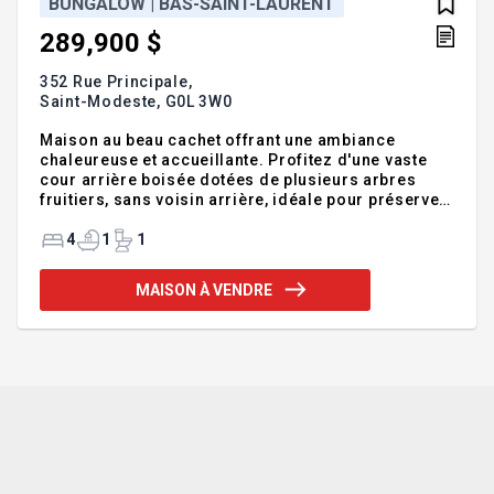
BUNGALOW | BAS-SAINT-LAURENT
289,900 $
352 Rue Principale,
Saint-Modeste,
G0L 3W0
Maison au beau cachet offrant une ambiance
chaleureuse et accueillante. Profitez d'une vaste
cour arrière boisée dotées de plusieurs arbres
fruitiers, sans voisin arrière, idéale pour préserver
votre intimité. Un véritable havre de paix où calme,
nature et tranquilité se rencontrent pour vous offrir
4
1
1
un cadre de vie paisible, agréable et ressourçant au
quotidien. Addenda :Inclusions :Stores, rideaux,
MAISON À VENDRE
lustres, ouvre-porte électrique et télécommande,
bacs à poubelles, foyer électrique.Exclusions
:Meubles et effets personnels, à discuter tondeuse
et articles de jardin