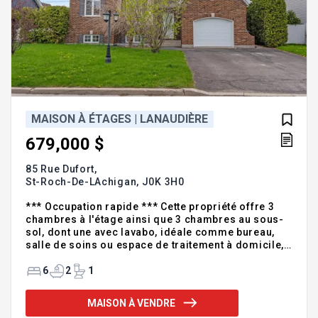
MAISON À ÉTAGES | LANAUDIÈRE
679,000 $
85 Rue Dufort,
St-Roch-De-LAchigan,
J0K 3H0
*** Occupation rapide *** Cette propriété offre 3
chambres à l'étage ainsi que 3 chambres au sous-
sol, dont une avec lavabo, idéale comme bureau,
salle de soins ou espace de traitement à domicile,
en plus de 2 espaces bureaux. Elle propose de
multiples possibilités pour une grande famille et/ou
6
2
1
une clinique à domicile. Deux salles de bain
complètes, dont une entièrement rénovée au goût
MAISON À VENDRE
du jour. Cour entièrement aménagée, bordée de