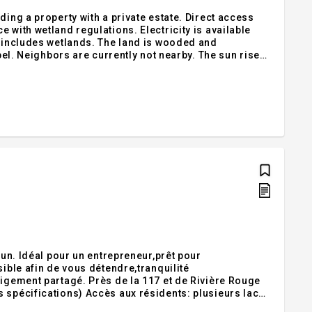
ding a property with a private estate. Direct access
y includes wetlands. The land is wooded and
opel. Neighbors are currently not nearby. The sun rises
rk and speed to be verified). Navigable lake, all types
'un. Idéal pour un entrepreneur,prêt pour
sible afin de vous détendre,tranquilité
eigement partagé. Près de la 117 et de Rivière Rouge
 spécifications) Accès aux résidents: plusieurs lacs
ls Inclusions :Exclusions :