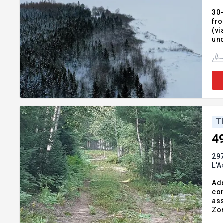
30-
from Route 
(vi
unc
on 
of
T
4
297
L'
Add
con
ass
Zon