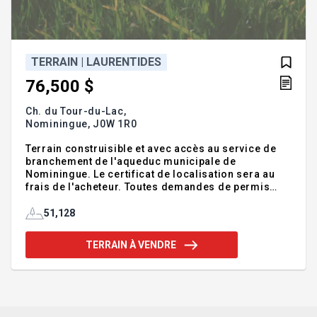
TERRAIN | LAURENTIDES
76,500 $
Ch. du Tour-du-Lac,
Nominingue,
J0W 1R0
Terrain construisible et avec accès au service de
branchement de l'aqueduc municipale de
Nominingue. Le certificat de localisation sera au
frais de l'acheteur. Toutes demandes de permis
seront aux frais de l'acheteur. L'acheteur devra
s'informer de la possibilité pour unifamiliale,
51,128
duplex ou triplex. Les montants de taxes ont été
calculé en fonction des pieds carrés, elle peuvent
TERRAIN À VENDRE
être légèrement différentes.A quelques pas de
marche du village de Nominingue et de tous les
services.INCLUSIONS--EXCLUSIONS--À proximité
:Sentier de m