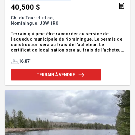
40,500 $
Ch. du Tour-du-Lac,
Nominingue,
J0W 1R0
Terrain qui peut être raccorder au service de
l'aqueduc municipale de Nominingue. Le permis de
construction sera au frais de l'acheteur. Le
certificat de localisation sera au frais de l'acheteur.
La fausse septique sera au frais de l'acheteur.
l'acheteur devra faire ses démarches pour
16,871
connaître le type de construction possible sur le
terrain. Unifamiliale, Duplex, Triplex. A quelques
TERRAIN À VENDRE
minutes de marche du village. Quelques minutes de
la plage municipale. Les montants des taxes ont été
estimés en fonction du nombre de pieds carrés. Le
montant des taxes pourra être légèrement
différents du monta