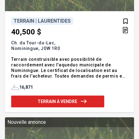
TERRAIN | LAURENTIDES
40,500 $
Ch. du Tour-du-Lac,
Nominingue,
J0W 1R0
Terrain construisible avec possibilité de
raccordement avec l'aqueduc municipale de
Nominingue. Le certificat de localisation est au
frais de l'acheteur. Toutes demandes de permis est
aux frais de l'acheteur. L'acheteur s'informera du
type de construction possible auprès de la
16,871
Municipalité. Unifamiliale, Duplex, triplex. Le
montant des taxes a été évalué en fonction du
TERRAIN À VENDRE
nombre de pieds carrés et pourrait être légèrement
différent.Près de tous les services et a proximité
du village de Nominingue.INCLUSIONS--
EXCLUSIONS--À proximité :
Nouvelle annonce