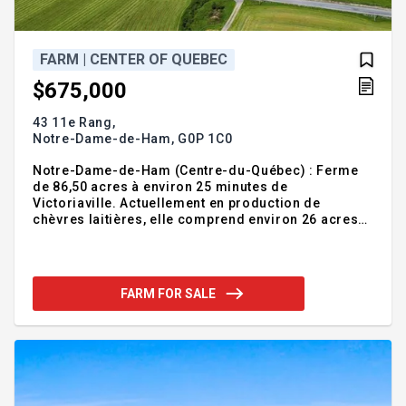
FARM | CENTER OF QUEBEC
$675,000
43 11e Rang,
Notre-Dame-de-Ham,
G0P 1C0
Notre-Dame-de-Ham (Centre-du-Québec) : Ferme
de 86,50 acres à environ 25 minutes de
Victoriaville. Actuellement en production de
chèvres laitières, elle comprend environ 26 acres
en culture et pâturages, une forêt mixte d'environ 60
acres avec camp forestier. Maison principale de 4
chambres avec garage attenant, toiture refaite en
2023, installation septique refaite en 2020, fibre
FARM FOR SALE
optique disponible. Grande étable avec sections en
stabulation libre. Les bâtiments offrent de bonnes
superficies et pourraient être adaptés selon
différents projets d'élevage. Secteur rural paisible
avec vue sur le