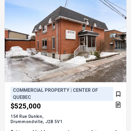
ensemble seulement Addendum:Opportunité unique
sur la Route 139 à Drummondville!
COMMERCIAL PROPERTY | CENTER OF
QUEBEC
$525,000
154 Rue Dunkin,
Drummondville,
J2B 5V1