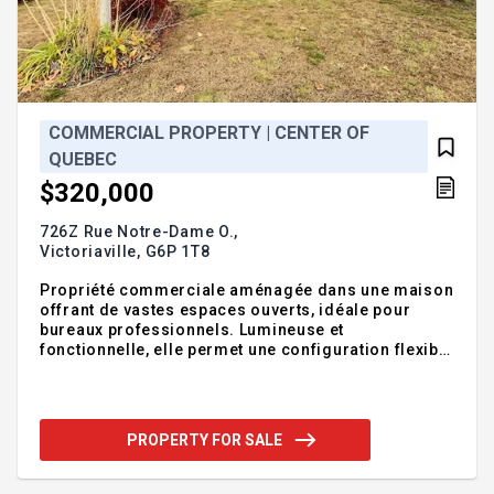
COMMERCIAL PROPERTY | CENTER OF
QUEBEC
$320,000
726Z Rue Notre-Dame O.,
Victoriaville,
G6P 1T8
Propriété commerciale aménagée dans une maison
offrant de vastes espaces ouverts, idéale pour
bureaux professionnels. Lumineuse et
fonctionnelle, elle permet une configuration flexible
selon vos besoins. Située sur une rue principale de
Victoriaville et près de l'un des grands quartiers
résidentiels de la ville, elle bénéficie d'une
excellente visibilité et d'un accès facile. Un garage
PROPERTY FOR SALE
est inclus sur la propriété et offre un espace de
rangement supplémentaire au futur propriétaire.
Addendum:Incusions:Pôles et