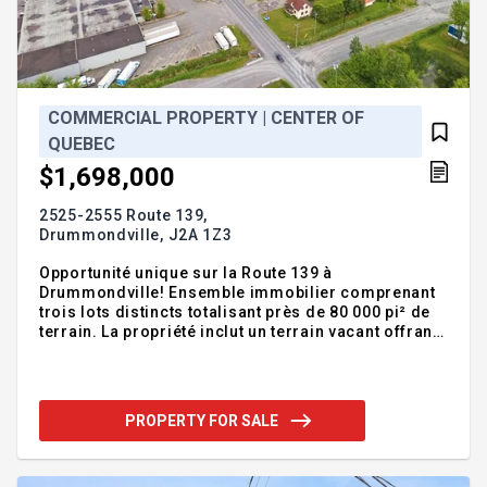
COMMERCIAL PROPERTY | CENTER OF
QUEBEC
$1,698,000
2525-2555 Route 139,
Drummondville,
J2A 1Z3
Opportunité unique sur la Route 139 à
Drummondville! Ensemble immobilier comprenant
trois lots distincts totalisant près de 80 000 pi² de
terrain. La propriété inclut un terrain vacant offrant
un potentiel de développement, une résidence
actuellement louée ainsi qu'un bâtiment
commercial implanté sur un vaste terrain
bénéficiant d'un zonage permettant plusieurs
PROPERTY FOR SALE
usages commerciaux et industriels. Localisation
stratégique offrant une excellente visibilité sur un
axe routier important. Vente des trois lots