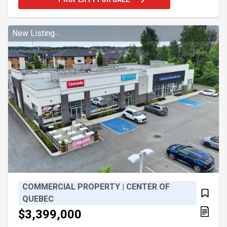
environnement de travail fonctionnel. Situés à
Victoriaville, dans un secteur industriel. Une
excellente opportunité pour votre entreprise.
Addendum:Incusions:Test sol environnemental
New Listing
phase 1, cert
COMMERCIAL PROPERTY | CENTER OF
QUEBEC
$3,399,000