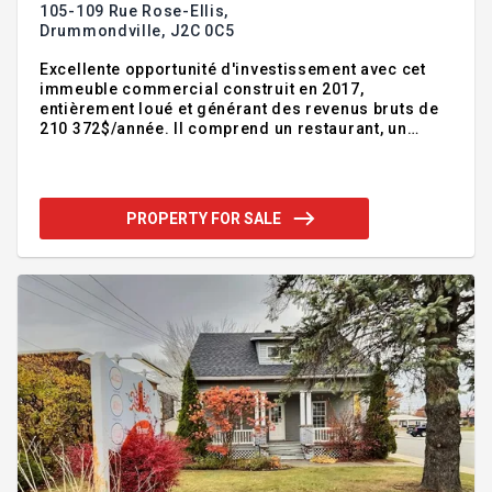
105-109 Rue Rose-Ellis,
Drummondville,
J2C 0C5
Excellente opportunité d'investissement avec cet
immeuble commercial construit en 2017,
entièrement loué et générant des revenus bruts de
210 372$/année. Il comprend un restaurant, un
commerce et une clinique dentaire, répartis dans
des unités spacieuses, lumineuses et bien
entretenues. Terrain plat de 62 597 pieds² avec
vaste stationnement asphalté pour 70 voitures et
PROPERTY FOR SALE
lampadaires. Immeuble bien équipé avec
climatiseur central, échangeur d'air et système
d'alarme, situé près des services, du Costco et des
principaux axes routiers. Pour voir toutes les
informations, consultez la fiche détaillée