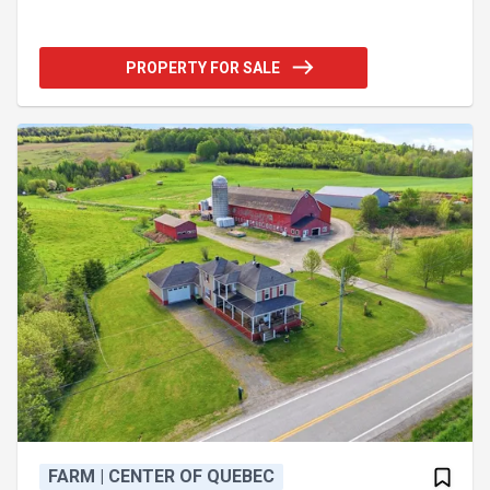
luminosité et son harmonie. À l'étage : cuisine haut
de gamme avec îlot de 12 pieds, aire ouverte sur
salle à manger et salon, grand patio, 2 chambres et
PROPERTY FOR SALE
une salle de bain complète. Au rez-de-chaussée :
vaste hall d'entrée, accès direct au commerce,
bureau, chambre, et grandes pièces polyvalentes
offrant un accès direct à la piscine creusée. Une
propriété unique al
FARM | CENTER OF QUEBEC