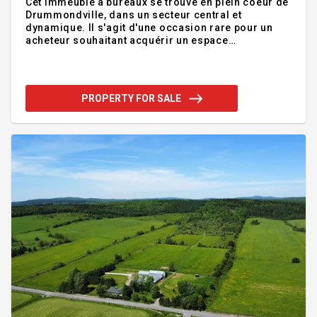
Cet immeuble à bureaux se trouve en plein coeur de
Drummondville, dans un secteur central et
dynamique. Il s'agit d'une occasion rare pour un
acheteur souhaitant acquérir un espace
commercial entièrement libre, sans locataire.
L'immeuble propose une grande superficie pouvant
être aménagée selon vos besoins, que ce soit pour
des bureaux à aire ouverte, des espaces fermés ou
PROPERTY FOR SALE
des salles de réunion. Bien entretenu, il comprend
plusieurs salles d'eau, des cuisinettes ainsi que
quelques places de stationnement, des atouts
appréciables pour créer un environnement de
travail confortable. Une visite s'