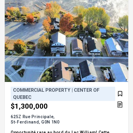
équipements et les biens meubles appart
COMMERCIAL PROPERTY | CENTER OF
QUEBEC
$1,300,000
625Z Rue Principale,
St-Ferdinand,
G0N 1N0
Opportunité rare au bord du Lac William! Cette