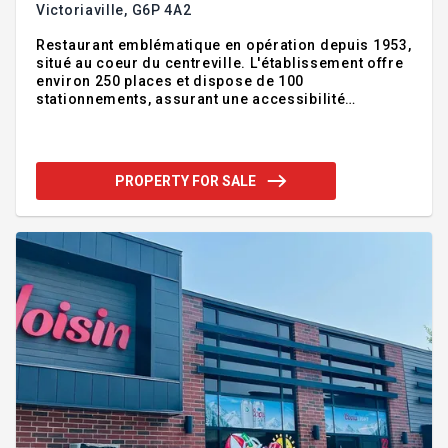
Victoriaville,
G6P 4A2
Restaurant emblématique en opération depuis 1953,
situé au coeur du centreville. L'établissement offre
environ 250 places et dispose de 100
stationnements, assurant une accessibilité
optimale. Reconnu pour ses spécialités de poutine,
steak, fruits de mer et pizza, il jouit d'une excellente
renommée et d'une clientèle fidèle. Après 47 ans
aux commandes, les propriétaires prennent une
PROPERTY FOR SALE
retraite bien méritée. Une occasion rare d'acquérir
un restaurant iconique au fort potentiel
commercial. Addendum:Restaurant emblématique
en opération depuis 1953, idéalement situé au
coeur du centreville