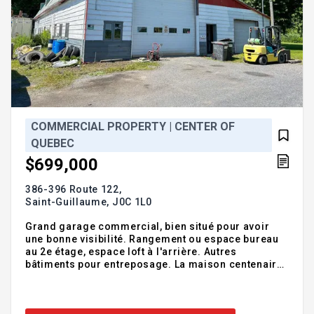
COMMERCIAL PROPERTY | CENTER OF
QUEBEC
$699,000
386-396 Route 122,
Saint-Guillaume,
J0C 1L0
Grand garage commercial, bien situé pour avoir
une bonne visibilité. Rangement ou espace bureau
au 2e étage, espace loft à l'arrière. Autres
bâtiments pour entreposage. La maison centenaire
sera disponible au prochain propriétaire.
Addendum:1) La présente vente est faite sans
garantie légale de qualité, aux risques et périls de