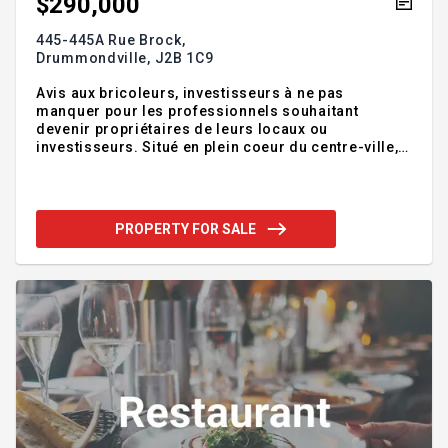
$290,000
445-445A Rue Brock,
Drummondville,
J2B 1C9
Avis aux bricoleurs, investisseurs à ne pas
manquer pour les professionnels souhaitant
devenir propriétaires de leurs locaux ou
investisseurs. Situé en plein coeur du centre-ville,
cet immeuble offre un espace au rez-de-chaussée
de près 2 000pi² +sous-sol de 445 pi², libre
immédiatement. Vous profiterez de plusieurs
stationnements, d'un grand garage et espaces de
PROPERTY FOR SALE
rangement. En prime, les revenus locatifs de l'étage
supérieur contribuent à rentabiliser votre
investissement. À proximité de l'hôpital et de tous
les services, ce bâtiment polyvalent représente une
opportunité rare pour qui veut joi