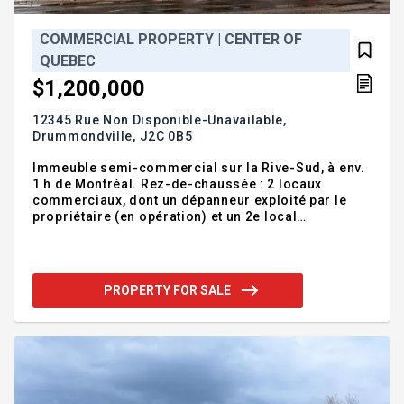
COMMERCIAL PROPERTY | CENTER OF
QUEBEC
$1,200,000
12345 Rue Non Disponible-Unavailable,
Drummondville,
J2C 0B5
Immeuble semi-commercial sur la Rive-Sud, à env.
1 h de Montréal. Rez-de-chaussée : 2 locaux
commerciaux, dont un dépanneur exploité par le
propriétaire (en opération) et un 2e local
actuellement utilisé comme espace d'entreposage.
Étage : 2 unités résidentielles (1 occupée par le
propriétaire, 1 louée).l'entreprise (Centris No.
27578351) et l'immeuble doivent être vendus
PROPERTY FOR SALE
ensemble. Adresse et photo non divulguée à la
demande du vendeur et cette image ne représente
pas un bien réel. Preuve de fonds requise avant
toute visite. Pour informations complet,
communiquer avec le courtier inscripteur.