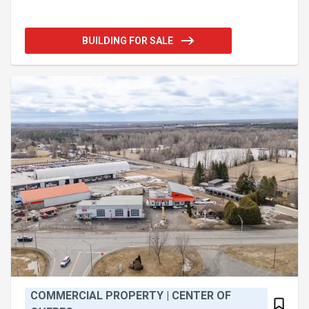
avec plusieurs panneaux de distribution dans
l'entrepôt. Équipée d'un système d'alarme,
chauffage au propane, quai de chargement et porte
BUILDING FOR SALE
de garage au sol. Une opportunité à saisir!
Addendum:Toiture: Toit plat avec membrane
élastomère - réparé au fils des ans (+/- 12 ans)
Source d'alimentation en eau : Puit artésien. Pas de
test d'eau récent.
COMMERCIAL PROPERTY | CENTER OF