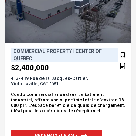
COMMERCIAL PROPERTY | CENTER OF
QUEBEC
$2,400,000
413-419 Rue de la Jacques-Cartier,
Victoriaville,
G6T 1W1
Condo commercial situé dans un bâtiment
industriel, offrant une superficie totale d'environ 16
000 pi². L'espace bénéficie de quais de chargement,
idéal pour les opérations de réception et
d'expédition. Entrée électrique de 400 ampères et
hauteur de plafond de 20,5 pieds, convenant à
divers usages industriels. Les locaux comprennent
3 bureaux ainsi qu'une cafétéria, assurant un
PROPERTY FOR SALE