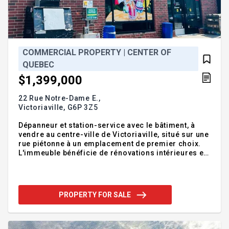
COMMERCIAL PROPERTY | CENTER OF
QUEBEC
$1,399,000
22 Rue Notre-Dame E.,
Victoriaville,
G6P 3Z5
Dépanneur et station-service avec le bâtiment, à
vendre au centre-ville de Victoriaville, situé sur une
rue piétonne à un emplacement de premier choix.
L'immeuble bénéficie de rénovations intérieures et
extérieures élégantes, sans concurrence, et de
fortes marges bénéficiaires. Chiffre d'affaires
annuel de plus de 2,2 millions $. Évaluation
municipale déjà à 846 400 $. Une occasion
PROPERTY FOR SALE
d'investissement exceptionnelle. Avec un centre-
ville animé et de nombreux événements, la clientèle
ne manque jamais.
Addendum:Incusions:L'achalandage, les