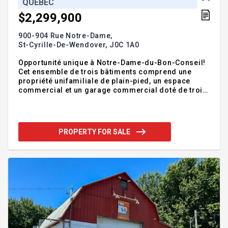
QUEBEC
$2,299,900
900-904 Rue Notre-Dame,
St-Cyrille-De-Wendover,
J0C 1A0
Opportunité unique à Notre-Dame-du-Bon-Conseil!
Cet ensemble de trois bâtiments comprend une
propriété unifamiliale de plain-pied, un espace
commercial et un garage commercial doté de trois
portes, accompagné d'un abri pouvant accueillir
jusqu'à neuf voitures. Stratégiquement situé sur la
route 122, à seulement trois minutes de l'autoroute
20, cet emplacement offre une visibilité et un accès
PROPERTY FOR SALE
exceptionnels. Le tout repose sur un vaste terrain
de plus de 63 200 pieds carrés, idéal pour divers
projets résidentiels et commerciaux.
Addendum:Incusions:Évaluation agréé 2025, phase