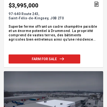
$3,995,000
97-640 Route 243,
Saint-Félix-de-Kingsey,
J0B 2T0
Superbe ferme offrant un cadre champêtre paisible
et un énorme potentiel à Drummond. La propriété
comprend de vastes terres, des bâtiments
agricoles bien entretenus ainsi qu'une résidence
chaleureuse, idéale pour profiter pleinement de la
vie à la campagne. Que ce soit pour un projet
agricole ou pour y établir votre propre entreprise,
cette propriété offre une multitude de possibilités.
FARM FOR SALE
Les amateurs de nature et de grands espaces
seront également séduits par le potentiel d'y
développer une érablière dans un environnement
exceptionnel. Addendum:Magnifique propriété
agricole totalisant