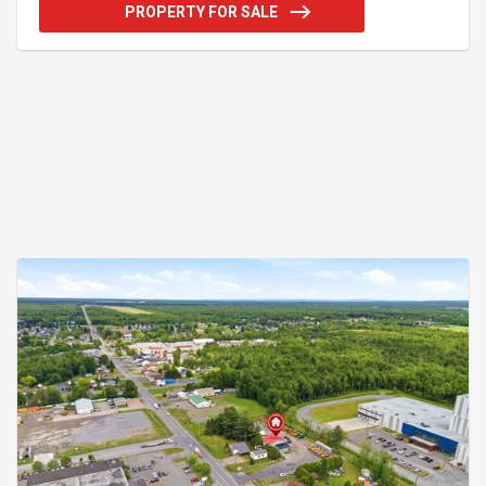
l'acheteur. 2)La résiliation de bail sera au frais du
PROPERTY FOR SALE
vendeur. 3) DV45292 pour la maison résidentielle
située au 396 route 122 St-Guillaume J0C 1L0 et
DV46242 pour le garage situé au 386 route 122 St-
Guillaume J0C 1L0 4) La répartition du prix de vente
sera