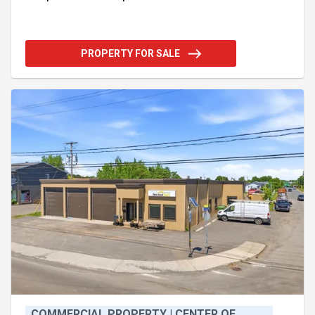
un espace commercial de plus de 7 000 pi²
deviendra libre, offrant une multitude d'usages
possibles. À l'étage, 4 logements complètent
l'ensemble, dont un 7 ½ qui sera disponible à
PROPERTY FOR SALE
l'acheteur/location avec grande terrasse. Près de
50 espaces de stationnement, des rénovations
effectuées au fil des ans et un zonage permettant le
multilogement ajoutent à la valeur exceptionnelle
de cette propriété. Une belle
COMMERCIAL PROPERTY | CENTER OF