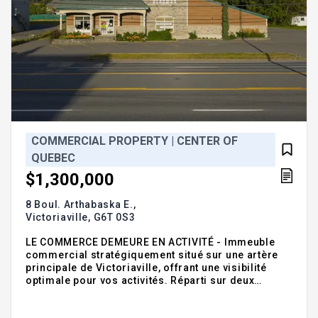
COMMERCIAL PROPERTY | CENTER OF
QUEBEC
$1,300,000
8 Boul. Arthabaska E.,
Victoriaville,
G6T 0S3
LE COMMERCE DEMEURE EN ACTIVITÉ - Immeuble
commercial stratégiquement situé sur une artère
principale de Victoriaville, offrant une visibilité
optimale pour vos activités. Réparti sur deux
niveaux, rez-de-chaussée et sous-sol, il propose
une superficie totale d'environ 18 000 pieds carrés,