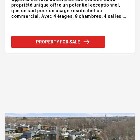
propriété unique offre un potentiel exceptionnel,
que ce soit pour un usage résidentiel ou
commercial. Avec 4 étages, 8 chambres, 4 salles de
bains, 2 salles d'eau, ainsi qu'un loft indépendant et
des plafonds de 10 pieds, cette maison spacieuse
et lumineuse saura vous séduire. Le terrain
comprend également un bâtiment 3 saisons,
PROPERTY FOR SALE
actuellement utilisé comme cantine, parfait pour
vos projets commerciaux ou récréatifs. Avec plus
de 126 pieds de façade sur le lac et un vaste terrain
de 23 900 pieds carrés, cette propriété est une
perle rare au bord de