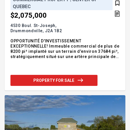
QUEBEC
$2,075,000
4530 Boul. St-Joseph,
Drummondville,
J2A 1B2
OPPORTUNITÉ D'INVESTISSEMENT
EXCEPTIONNELLE! Immeuble commercial de plus de
8200 pi² implanté sur un terrain d'environ 37684 pi²,
stratégiquement situé sur une artère principale de
Drummondville. Comprend une section bureaux, un
vaste espace commercial ainsi que 3 portes de
garage donnant accès à l'entrepôt. Le véritable
atout de cette immeuble réside dans son important
PROPERTY FOR SALE
potentiel de développement. Possibilité de projet
résidentiel sur le terrain arrière et potentiel de
redéveloppement du site (sous réserve des
vérifications et approbations requises auprès des
autorités compétentes). Emplacemen