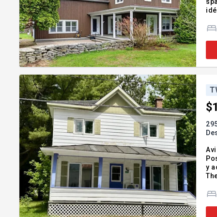
spa
idé
fam
not
T
$
295
De
Avi
Pos
y a