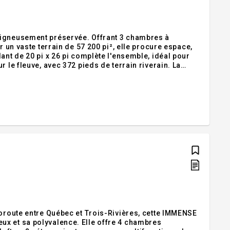
oigneusement préservée. Offrant 3 chambres à
r un vaste terrain de 57 200 pi², elle procure espace,
ant de 20 pi x 26 pi complète l'ensemble, idéal pour
 le fleuve, avec 372 pieds de terrain riverain. La
ne occasion rare d'acquérir une propriété unique.
toroute entre Québec et Trois-Rivières, cette IMMENSE
ux et sa polyvalence. Elle offre 4 chambres