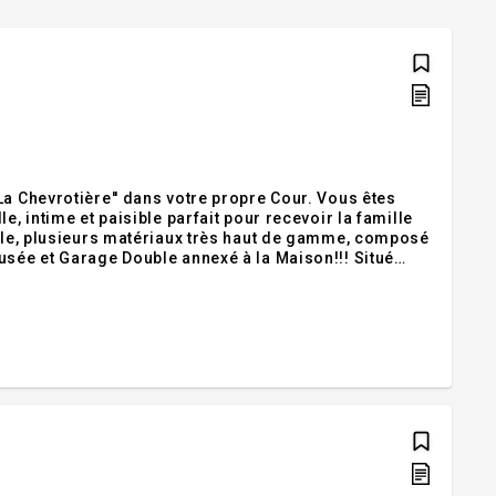
La Chevrotière'' dans votre propre Cour. Vous êtes
e, intime et paisible parfait pour recevoir la famille
ffle, plusieurs matériaux très haut de gamme, composé
usée et Garage Double annexé à la Maison!!! Situé
é des Services et de l'Autoroute. Malgré quelques