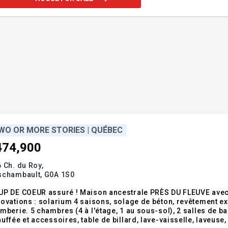
WO OR MORE STORIES | QUÉBEC
474,900
 Ch. du Roy,
schambault,
G0A 1S0
UP DE COEUR assuré ! Maison ancestrale PRÈS DU FLEUVE avec 
ovations : solarium 4 saisons, solage de béton, revêtement extér
mberie. 5 chambres (4 à l'étage, 1 au sous-sol), 2 salles de ba
uffée et accessoires, table de billard, lave-vaisselle, laveuse