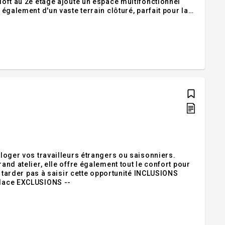
 loft au 2e étage ajoute un espace multifonctionnel
 également d'un vaste terrain clôturé, parfait pour la
ndante, offrant de nombreuses possibilités,
 loger vos travailleurs étrangers ou saisonniers.
and atelier, elle offre également tout le confort pour
r pas à saisir cette opportunité INCLUSIONS
Thermopompe, poêle aux bois, stores, et tout ce qui restera sur place EXCLUSIONS --