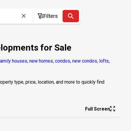
Filters
lopments for Sale
family houses
,
new homes
,
condos
,
new condos
,
lofts
,
erty type, price, location, and more to quickly find
Full Screen