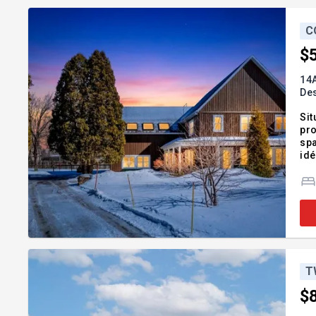
C
$
14A
De
Sit
pro
spa
idé
fam
not
T
$