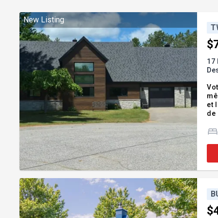
New Listing
T
$
17 
De
Vot
mêm
et 
de 
dan
tra
B
$