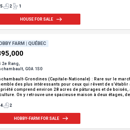
rées de voitures (idéal pour roulotte ou remorque), quai à 2 m
ure maison !
5
2
1
HOUSE FOR SALE
OBBY FARM | QUÉBEC
895,000
 2e Rang,
schambault,
G0A 1S0
chambault-Grondines (Capitale-Nationale) : Rare sur le march
emble des plus intéressants pour ceux qui rêvent de s'établir
priété comprend environ 28 acres de pâturages et de boisés, a
culture. On y retrouve une spacieuse maison à deux étages, deu
ximité de l'autoroute 40, elle bénéficie d'un emplacement à la 
dendum:Lots : 3233548, 5034366,32
4
2
HOBBY-FARM FOR SALE