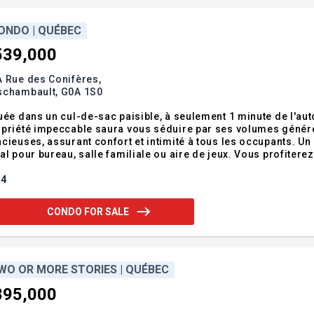
ONDO | QUÉBEC
539,000
 Rue des Conifères,
schambault,
G0A 1S0
uée dans un cul-de-sac paisible, à seulement 1 minute de l'au
priété impeccable saura vous séduire par ses volumes génére
cieuses, assurant confort et intimité à tous les occupants. Un
al pour bureau, salle familiale ou aire de jeux. Vous profiterez
ille, ainsi que d'un garage intégré excavé avec entrée indépe
amment pour un projet bigé
4
CONDO FOR SALE
WO OR MORE STORIES | QUÉBEC
895,000