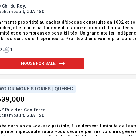
 Ch. du Roy,
schambault,
G0A 1S0
rmante propriété au cachet d'époque construite en 1832 et s
cher, elle marie parfaitement histoire et confort. Implantée su
imité et de nombreuses possibilités. Un grand atelier indépend
 bricoleurs ou entrepreneurs. Profitez d'une vue imprenable sur
te 138 sépare la résidence du terrain en bordure du fleuve. U
dendum:Char
3
1
HOUSE FOR SALE
WO OR MORE STORIES | QUÉBEC
539,000
AZ Rue des Conifères,
schambault,
G0A 1S0
uée dans un cul-de-sac paisible, à seulement 1 minute de l'au
priété impeccable saura vous séduire par ses volumes génére