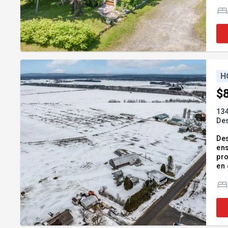
ent
fut
H
$
134
De
Des
ens
pro
en 
pro
Ad