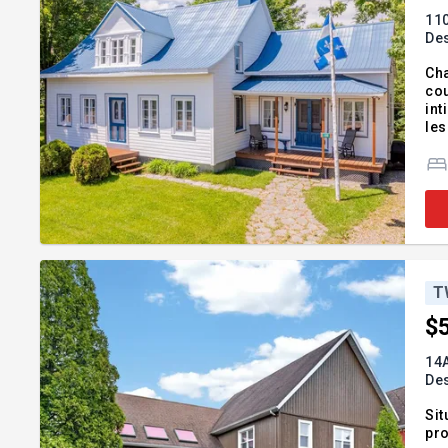
110
De
Cha
cou
int
les
rou
Ad
T
$
14
De
Sit
pro