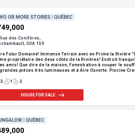
WO OR MORE STORIES | QUÉBEC
749,000
Rue des Conifères,
schambault,
G0A 1S0
re Futur Domaine! Immense Terrain avec en Prime la Rivière ''
e propriétaire des deux côtés de la Rivières! Endroit tranquill
les amis! Que dire de la maison, Fenestration à couper le sou
grandes pièces très lumineuses et à Aire Ouverte. Piscine Cre
s un Cul-de-Sac d'une rue très tranquille, elle est à proximit
vaux à finalis
3
1
2
HOUSE FOR SALE
UNGALOW | QUÉBEC
489,000