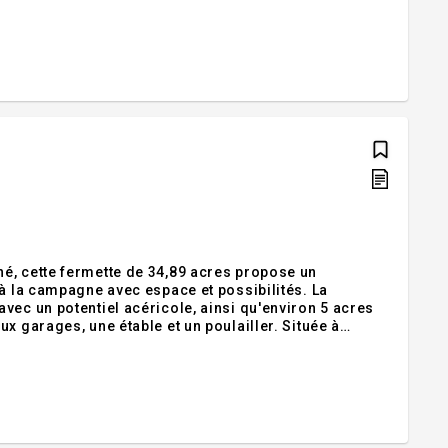
inutes. Près de tous les services. Venez visiter votre
é, cette fermette de 34,89 acres propose un
 à la campagne avec espace et possibilités. La
vec un potentiel acéricole, ainsi qu'environ 5 acres
x garages, une étable et un poulailler. Située à
fois paisible et facilement accessible.