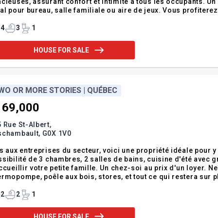
cieuses, assurant confort et intimité à tous les occupants. Un
al pour bureau, salle familiale ou aire de jeux. Vous profiterez
ille, ainsi que d'un garage intégré excavé avec entrée indépe
amment pour un projet bigé
4
3
1
HOUSE FOR SALE
WO OR MORE STORIES | QUÉBEC
169,000
 Rue St-Albert,
schambault,
G0X 1V0
s aux entreprises du secteur, voici une propriété idéale pour y
sibilité de 3 chambres, 2 salles de bains, cuisine d'été avec gr
ccueillir votre petite famille. Un chez-soi au prix d'un loyer. Ne tarde
2
2
1
HOUSE FOR SALE