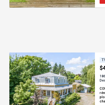
T
$
186
De
CO
rén
plo
cha