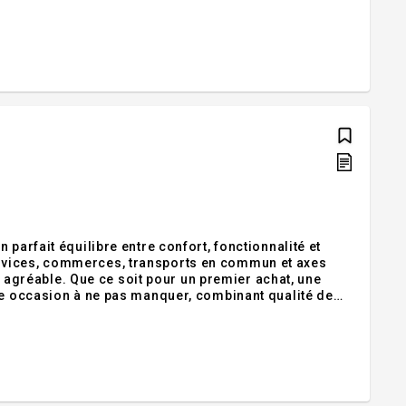
ée et l'accès direct à la piste cyclable, située juste à
parfait équilibre entre confort, fonctionnalité et
rvices, commerces, transports en commun et axes
ie agréable. Que ce soit pour un premier achat, une
ne occasion à ne pas manquer, combinant qualité de
ement suite à la confirmation du permis de