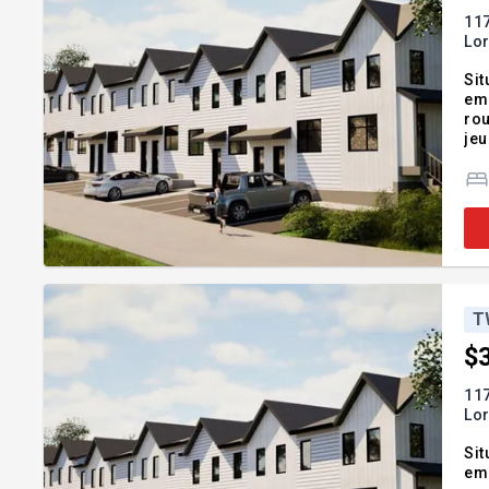
117
Lor
Sit
em
rou
jeu
vie
T
$
117
Lor
Sit
em