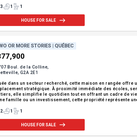
ale pour profiter de la nature en toute intimité. L'entrée asphalt
rrière
3
1
1
HOUSE FOR SALE
WO OR MORE STORIES | QUÉBEC
377,900
07 Boul. de la Colline,
etteville,
G2A 2E1
uée dans un secteur recherché, cette maison en rangée offre un 
placement stratégique. À proximité immédiate des écoles, se
tiers, elle simplifie le quotidien tout en offrant un cadre de v
ne famille ou un investissement, cette propriété représente u
 et accessibilité. Addendum:- Adresse civique sujette à chang
construction. - Le not
2
1
1
HOUSE FOR SALE