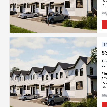
rou
jeu
vie
T
$
117
Lor
Sit
em
rou
jeu
vie