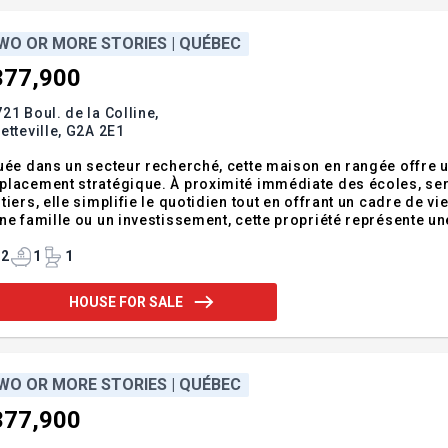
WO OR MORE STORIES | QUÉBEC
377,900
21 Boul. de la Colline,
etteville,
G2A 2E1
uée dans un secteur recherché, cette maison en rangée offre un 
placement stratégique. À proximité immédiate des écoles, se
tiers, elle simplifie le quotidien tout en offrant un cadre de v
ne famille ou un investissement, cette propriété représente u
 et accessibilité. Addendum:- Adresse civique sujette à chang
construction. - Le not
2
1
1
HOUSE FOR SALE
WO OR MORE STORIES | QUÉBEC
377,900