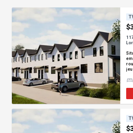
T
$
117
Lor
Sit
em
rou
jeu
vie
T
$