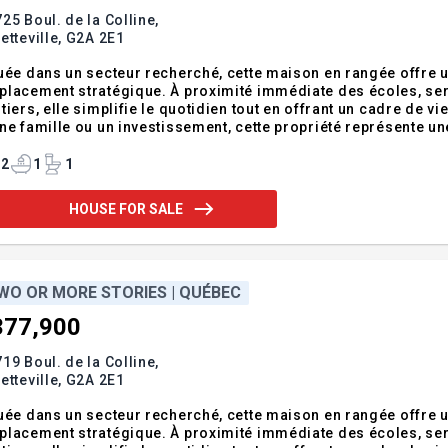
25 Boul. de la Colline,
etteville,
G2A 2E1
uée dans un secteur recherché, cette maison en rangée offre un 
placement stratégique. À proximité immédiate des écoles, se
tiers, elle simplifie le quotidien tout en offrant un cadre de v
ne famille ou un investissement, cette propriété représente u
 et accessibilité. Addendum:- Adresse civique sujette à chang
construction. - Le not
2
1
1
HOUSE FOR SALE
WO OR MORE STORIES | QUÉBEC
377,900
19 Boul. de la Colline,
etteville,
G2A 2E1
uée dans un secteur recherché, cette maison en rangée offre un 
placement stratégique. À proximité immédiate des écoles, se