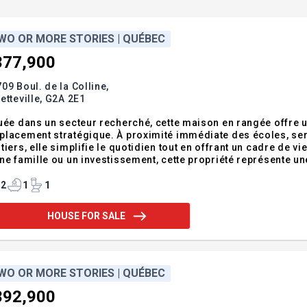
WO OR MORE STORIES | QUÉBEC
377,900
09 Boul. de la Colline,
etteville,
G2A 2E1
uée dans un secteur recherché, cette maison en rangée offre un 
placement stratégique. À proximité immédiate des écoles, se
tiers, elle simplifie le quotidien tout en offrant un cadre de v
ne famille ou un investissement, cette propriété représente u
 et accessibilité. Addendum:- Adresse civique sujette à chang
construction. - Le not
2
1
1
HOUSE FOR SALE
WO OR MORE STORIES | QUÉBEC
392,900