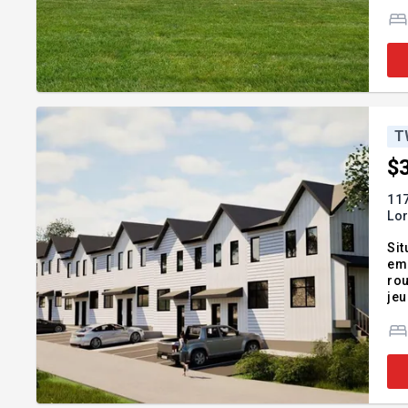
idé
l'a
T
$
117
Lor
Sit
em
rou
jeu
vie