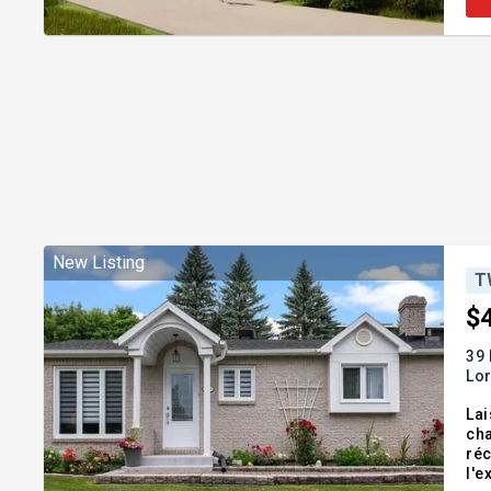
New Listing
T
$
39
Lor
Lai
cha
réc
l'e