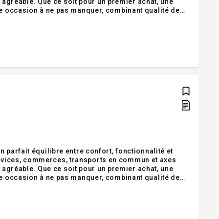
ie agréable. Que ce soit pour un premier achat, une
ne occasion à ne pas manquer, combinant qualité de
ement suite à la confirmation du permis de
parfait équilibre entre confort, fonctionnalité et
rvices, commerces, transports en commun et axes
ie agréable. Que ce soit pour un premier achat, une
ne occasion à ne pas manquer, combinant qualité de
ement suite à la confirmation du permis de