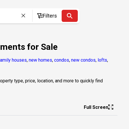
Filters
pments for Sale
family houses
,
new homes
,
condos
,
new condos
,
lofts
,
erty type, price, location, and more to quickly find
Full Screen