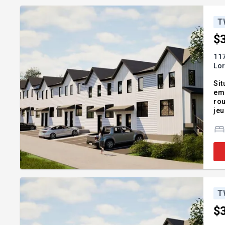
T
$
117
Lor
Sit
em
rou
jeu
vie
T
$