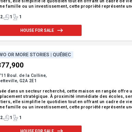
tiers, elle simplifie le quotidien tout en offrant un cadre de v
ne famille ou un investissement, cette propriété représente u
 et accessibilité. Addendum:- Adresse civique sujette à chang
construction. - Le not
2
1
1
HOUSE FOR SALE
WO OR MORE STORIES | QUÉBEC
377,900
11 Boul. de la Colline,
etteville,
G2A 2E1
uée dans un secteur recherché, cette maison en rangée offre un 
placement stratégique. À proximité immédiate des écoles, se
tiers, elle simplifie le quotidien tout en offrant un cadre de v
ne famille ou un investissement, cette propriété représente u
 et accessibilité. Addendum:- Adresse civique sujette à chang
construction. - Le not
2
1
1
HOUSE FOR SALE