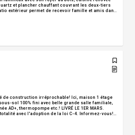
quartz et plancher chauffant couvrant les deux-tiers
patio extérieur permet de recevoir famille et amis dans
e de lavage complètent l'arrangement d'ensemble.
ous-sol 100% fini avec belle grande salle familiale,
rmopompe etc.! LIVRÉ LE 1ER MARS.
talité avec l'adoption de la loi C-4. Informez-vous!
sée en totalité avec l'adoption de la loi C-4.