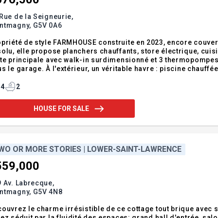
Rue de la Seigneurie,
ntmagny,
G5V 0A6
priété de style FARMHOUSE construite en 2023, encore couver
olu, elle propose planchers chauffants, store électrique, cui
te principale avec walk-in surdimensionné et 3 thermopompes
s le garage. À l'extérieur, un véritable havre : piscine chauff
nagement intime. Caméras, aspirateur central rétractable et 
e d'accéder à un style
4
2
HOUSE FOR SALE
WO OR MORE STORIES | LOWER-SAINT-LAWRENCE
559,000
 Av. Labrecque,
ntmagny,
G5V 4N8
ouvrez le charme irrésistible de ce cottage tout brique avec s
ez séduit par la fluidité des espaces: grand hall d'entrée, sa