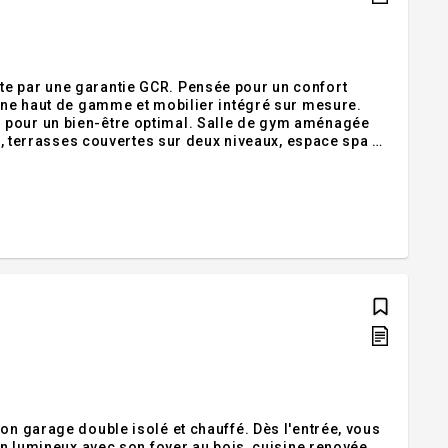
te par une garantie GCR. Pensée pour un confort
sine haut de gamme et mobilier intégré sur mesure.
 pour un bien-être optimal. Salle de gym aménagée
ée, terrasses couvertes sur deux niveaux, espace spa et
toiles électriques complètent ce bijou. Une occasion
on garage double isolé et chauffé. Dès l'entrée, vous
lon lumineux avec son foyer au bois, cuisine renovée