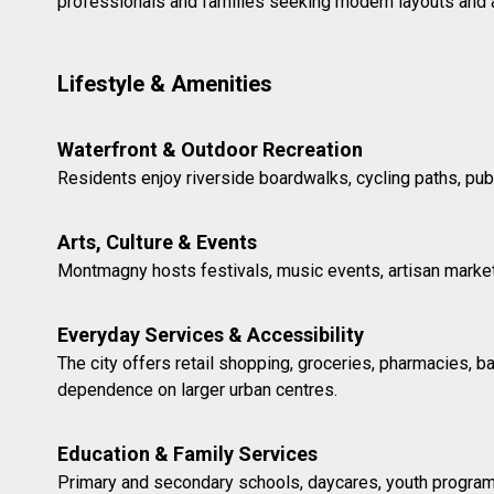
professionals and families seeking modern layouts and a
Lifestyle & Amenities
Waterfront & Outdoor Recreation
Residents enjoy riverside boardwalks, cycling paths, pu
Arts, Culture & Events
Montmagny hosts festivals, music events, artisan market
Everyday Services & Accessibility
The city offers retail shopping, groceries, pharmacies, ba
dependence on larger urban centres.
Education & Family Services
Primary and secondary schools, daycares, youth programs