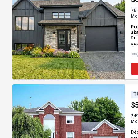
76 
Mo
Pro
abs
Sui
sou
amé
rar
T
$
249
Mo
Déc
ser