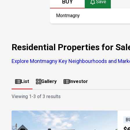
BUY
Save
Residential Properties for S
Explore Montmagny Key Neighbourhoods and Marke
List
Gallery
Investor
Viewing
1-3 of 3 results
B
$