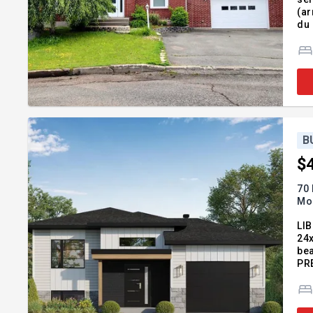
(ar
du 
une
Sui
B
$
70 
Mo
LIBRE IM
24x
bea
PRE
Add
In