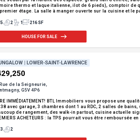
moire thermo et laque italienne, ilot de 6 pieds), comptoir de 
premier étage. La salle à manger ouverte sur la cuisine et le 
 ambiance chaleureuse. Un bureau (chambre) fermé et la sall
te dans l
5
2
1
216 SF
HOUSE FOR SALE
UNGALOW | LOWER-SAINT-LAWRENCE
429,250
Rue de la Seigneurie,
ntmagny,
G5V 4P6
MÉDIATEMENT! BTL Immobiliers vous propose une qualité de construction irréprochable! Ici, maison 1 étage
38 avec garage, 3 chambres dont 1 au RDC, 2 salles de bains, s
ucoup de rangement, des walk-in partout, cuisine actuelle signée AD+, the
MIERS ACHETEURS : la TPS pourrait vous être remboursée en to
endum:PREMIERS ACHETEURS : la TPS pourrait vous être rembour
formez-vous! Photo
3
2