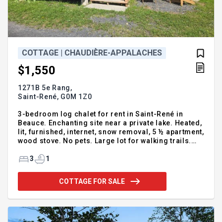
COTTAGE | CHAUDIÈRE-APPALACHES
$1,550
1271B 5e Rang,
Saint-René,
G0M 1Z0
3-bedroom log chalet for rent in Saint-René in
Beauce. Enchanting site near a private lake. Heated,
lit, furnished, internet, snow removal, 5 ½ apartment,
wood stove. No pets. Large lot for walking trails.
Long term rental only. Available now. For more
information, please call or leave your full details
3
1
Guy Talbot Real Estate Broker Vendirect Inc. 418-
226-6184
COTTAGE FOR SALE