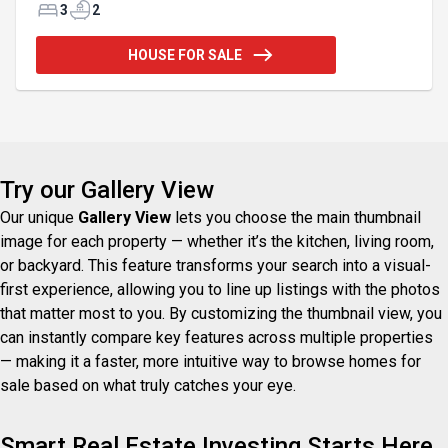
elle propose une cuisine élégante avec comptoirs
3
2
de granit, 3 chambres + un bureau, une salle
familiale, 2 salles de bains et un chauffage radiant.
HOUSE FOR SALE
Sa superbe verrière baignée de lumière invite la
nature à l'intérieur. On y retrouve également un
garage attaché 20x30 pi et un garage détaché 18x24
pi. Un véritable havre de paix où chaque détail a été
Try our Gallery View
Our unique
Gallery View
lets you choose the main thumbnail
image for each property — whether it’s the kitchen, living room,
or backyard. This feature transforms your search into a visual-
first experience, allowing you to line up listings with the photos
that matter most to you. By customizing the thumbnail view, you
can instantly compare key features across multiple properties
— making it a faster, more intuitive way to browse homes for
sale based on what truly catches your eye.
Smart Real Estate Investing Starts Here