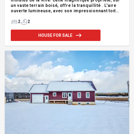
un vaste terrain boisé, offre la tranquillité . L'aire
ouverte lumineuse, avec son impressionnant toit
cathédrale et sa mezzanine servant de chambre
principale, crée une ambiance chaleureuse , 2
2
2
salles de bain. Le sous-sol avec entrée
indépendante comprend une chambre, un poêle aux
HOUSE FOR SALE
granules et un espace de rangement type bunker.
Les passionnés de véhicules récréatifs seront
comblés par le garage chauffé au granules, doté
d'un ascenseur menant à un vaste espace de
rangement à l'étage. Un vérita