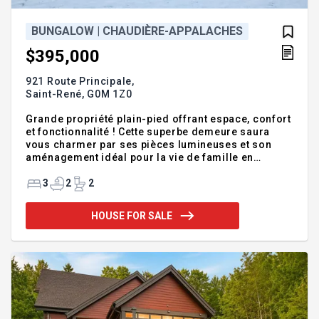
BUNGALOW | CHAUDIÈRE-APPALACHES
$395,000
921 Route Principale,
Saint-René,
G0M 1Z0
Grande propriété plain-pied offrant espace, confort
et fonctionnalité ! Cette superbe demeure saura
vous charmer par ses pièces lumineuses et son
aménagement idéal pour la vie de famille en
campagne. Elle propose 3 chambres à coucher, 2
salles de bain complètes et 2 salles d'eau, un atout
3
2
2
rare et pratique au quotidien. Profitez d'un intérieur
accueillant et chaleureux, ainsi que d'un garage
HOUSE FOR SALE
attaché pour faciliter la vie au quotidien. Cette
maison manque de finition, vous pourrez donc la
terminer selon vos goûts ! Propriété offrant un
excellent potentiel directement à la campagne et
tout près d