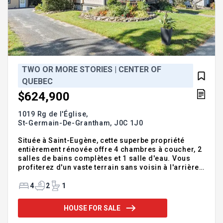
TWO OR MORE STORIES | CENTER OF
QUEBEC
$624,900
1019 Rg de l'Église,
St-Germain-De-Grantham,
J0C 1J0
Située à Saint-Eugène, cette superbe propriété
entièrement rénovée offre 4 chambres à coucher, 2
salles de bains complètes et 1 salle d'eau. Vous
profiterez d'un vaste terrain sans voisin à l'arrière,
parfait pour la tranquillité, ainsi qu'une magnifique
piscine creusée pour vos étés. Grâce à son
4
2
1
emplacement stratégique près de l'autoroute 20, la
maison offre aussi un énorme potentiel, que ce soit
HOUSE FOR SALE
comme résidence familiale ou pour réaliser un
projet d'auberge unique. Addendum:Découvrez