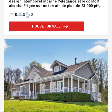
design intemporel incarne l'élégance et le confort
absolu. Érigée sur un terrain de plus de 23 000 pi²,
elle a été soigneusement entretenue par un seul
propriétaire. Avec ses 5 chambres, dont 4 réunies
5
3
2
au même étage incluant une suite majestueuse
dotée de 2 walk-in et salle de bain privée, elle
HOUSE FOR SALE
répond aux attentes les plus exigeantes. Piscine
creusée, pool house avec salle d'eau, garage
double, finitions et matériaux hauts de gamme ainsi
que mobilier inclus : tout est réuni pour que votre
fami