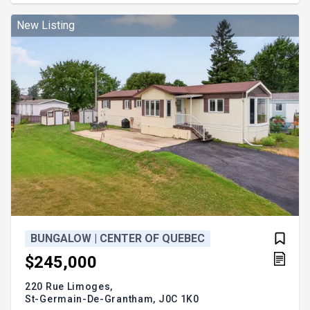
cette magnifique propriété située à Saint-Eugène,
entièrement rénovée de la fondation à la toiture.
New Listing
BUNGALOW | CENTER OF QUEBEC
$245,000
220 Rue Limoges,
St-Germain-De-Grantham,
J0C 1K0