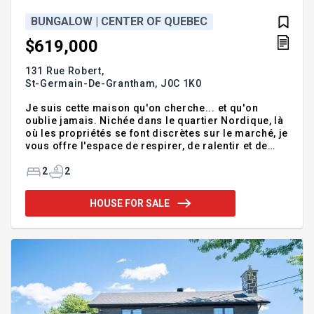
BUNGALOW | CENTER OF QUEBEC
$619,000
131 Rue Robert,
St-Germain-De-Grantham,
J0C 1K0
Je suis cette maison qu'on cherche... et qu'on
oublie jamais. Nichée dans le quartier Nordique, là
où les propriétés se font discrètes sur le marché, je
vous offre l'espace de respirer, de ralentir et de
vivre pleinement. Mon plafond cathédrale laisse
entrer la lumière et la liberté. Bois, granite et pierre
2
2
se marient avec élégance dans un style champêtre
au coeur urbain. Mon foyer réchauffe les journées
HOUSE FOR SALE
froides, tandis que mes jardins d'eau et coins
repos apaisent l'âme. Mon sous-sol déborde de
possibilités... et mon garage saura accueillir vos
projets. Venez marcher mes espaces, respirer mon