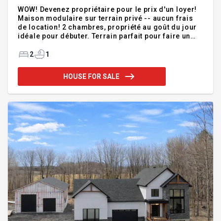
WOW! Devenez propriétaire pour le prix d'un loyer!
Maison modulaire sur terrain privé -- aucun frais
de location! 2 chambres, propriété au goût du jour
idéale pour débuter. Terrain parfait pour faire un
feu et partager des moments en famille. Située près
des autoroutes 20 et 55 -- accès facile! Aqueduc/
2
1
égouts municipaux + thermopompe murale.
Planchers bois franc, cabanon 2020, stationnement
HOUSE FOR SALE
aménagé. Une opportunité rare d'accéder à la
propriété à petit prix -- faites vite!
Addendum:Bonjour... Je suis une maison
modulaire située sur un terrain privé -- aucun frais
de location de terr