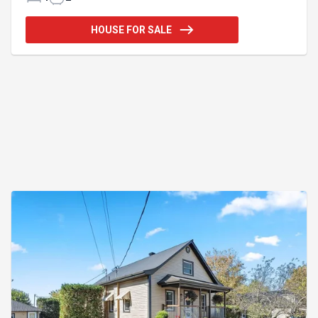
appréciable. Profitez également d'un
environnement paisible à la campagne, à seulement
HOUSE FOR SALE
5 minutes de la ville. Addendum:Les promesses
d'achat devront être conditionnelles à ce que les
vendeurs obtiennent une promesse d'achat
acceptée sur une nouvelle propriété, dans un délai
de 45 jours suivant l'acceptat