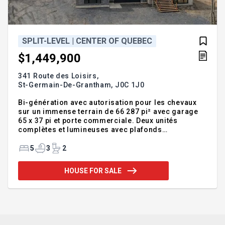
SPLIT-LEVEL | CENTER OF QUEBEC
$1,449,900
341 Route des Loisirs,
St-Germain-De-Grantham,
J0C 1J0
Bi-génération avec autorisation pour les chevaux
sur un immense terrain de 66 287 pi² avec garage
65 x 37 pi et porte commerciale. Deux unités
complètes et lumineuses avec plafonds
cathédrales, aire ouverte et grande fenestration. La
section principale offre une suite des maîtres avec
5
3
2
walk-in et salle de bain attenante, trois chambres au
sous-sol et une mezzanine bureau. La seconde
HOUSE FOR SALE
unité propose aussi une cuisine complète avec
beaucoup de rangement et une suite privée à
l'étage. Planchers chauffants à la grandeur
(système aux granules)et
thermopompes.Emplacement paisible à proximité
de l'autor