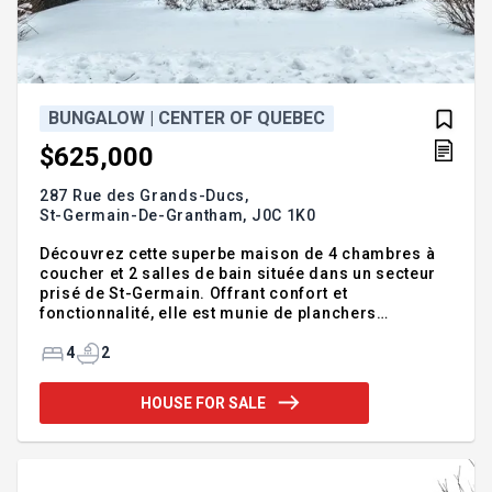
BUNGALOW | CENTER OF QUEBEC
$625,000
287 Rue des Grands-Ducs,
St-Germain-De-Grantham,
J0C 1K0
Découvrez cette superbe maison de 4 chambres à
coucher et 2 salles de bain située dans un secteur
prisé de St-Germain. Offrant confort et
fonctionnalité, elle est munie de planchers
chauffants au rez-de-chaussée (cuisine, salle à
manger et salle de bain). Vous serez charmé par la
4
2
véranda 4 saisons ainsi que l'entrée indépendante
au sous-sol. Le grand sous-sol avec bar est idéal
HOUSE FOR SALE
pour recevoir. Le tout repose sur un terrain en coin
de près de 12 000 pi² avec garage détaché (2
portes) et un stationnement en U pratique viennent
compléter l'ensemble. Une belle opportunité à
saisir! Addendum: