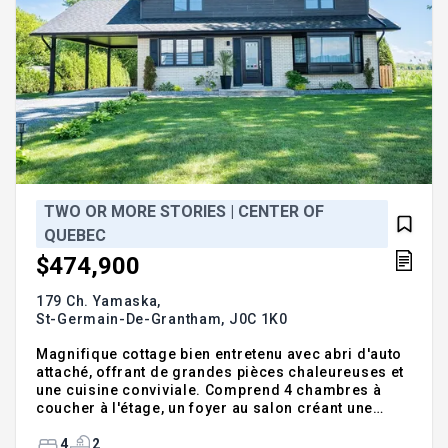
TWO OR MORE STORIES | CENTER OF
QUEBEC
$474,900
179 Ch. Yamaska,
St-Germain-De-Grantham,
J0C 1K0
Magnifique cottage bien entretenu avec abri d'auto
attaché, offrant de grandes pièces chaleureuses et
une cuisine conviviale. Comprend 4 chambres à
coucher à l'étage, un foyer au salon créant une
ambiance chaleureuse, ainsi qu'une sortie
extérieure au sous-sol, ajoutant une commodité
4
2