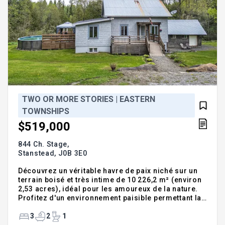
TWO OR MORE STORIES | EASTERN
TOWNSHIPS
$519,000
844 Ch. Stage,
Stanstead,
J0B 3E0
Découvrez un véritable havre de paix niché sur un
terrain boisé et très intime de 10 226,2 m² (environ
2,53 acres), idéal pour les amoureux de la nature.
Profitez d'un environnement paisible permettant la
chasse, les promenades en forêt ou simplement la
détente en toute tranquillité. Cette chaleureuse
3
2
1
propriété à aire ouverte offre 3 chambres à coucher