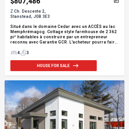
$807,486
Z Ch. Descente 2,
Stanstead,
J0B 3E3
Situé dans le domaine Cedar avec un ACCÈS au lac
Memphrémagog. Cottage style farmhouse de 2 362
pi² habitables à construire par un entrepreneur
reconnu avec Garantie GCR. L'acheteur pourra faire
le choix de ses matériaux (cuisine, planchers, etc.).
4 chambres à coucher, 3 salles de bains, planchers
4
3
de bois franc, cuisine ouverte avec grand garde-
manger. Sous-sol complètement aménagé de type
HOUSE FOR SALE
rez-de-jardin. Terrain boisé de 1,73 acre. L'accès
au lac est situé à quelques minutes de marche.
Emplacement privilégié sur une rue cul-de-sac
privée, ajoutant ainsi une tranquillité et une intimité
précie