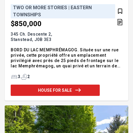
TWO OR MORE STORIES | EASTERN
TOWNSHIPS
$850,000
345 Ch. Descente 2,
Stanstead,
J0B 3E3
BORD DU LAC MEMPHRÉMAGOG. Située sur une rue
privée, cette propriété offre un emplacement
privilégié avec près de 25 pieds de frontage sur le
lac Memphrémagog, un quai privé et un terrain de
58 578 pi². Le chalet comprend une grande véranda
avec plafond cathédrale, 3 chambres à coucher, 2
3
2
salles de bains, 2 foyers au bois, un garage détaché
et un sauna. Une occasion exceptionnelle pour
HOUSE FOR SALE
rénover, agrandir ou réaliser votre projet dans l'un
des secteurs les plus recherchés de la région.
Addendum:Un site exceptionnel au bord du lac
Memphrémagog Rare opportunité d'acquérir une
propriété