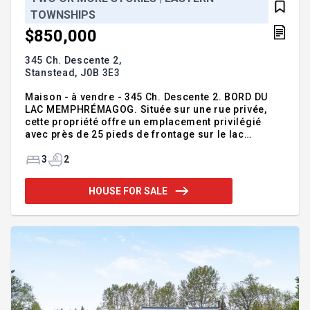
TOWNSHIPS
$850,000
345 Ch. Descente 2,
Stanstead,
J0B 3E3
Maison - à vendre - 345 Ch. Descente 2. BORD DU
LAC MEMPHRÉMAGOG. Située sur une rue privée,
cette propriété offre un emplacement privilégié
avec près de 25 pieds de frontage sur le lac
Memphrémagog, un quai privé et un terrain de 58
578 pi². Le chalet comprend une grande véranda
3
2
avec plafond cathédrale, 3 chambres à coucher, 2
salles de bains, 2 foyers au bois, un garage détaché
HOUSE FOR SALE
et un sauna. Une occasion exceptionnelle pour
rénover, agrandir ou réaliser votre projet dans l'un
des secteurs les plus recherchés de la région.
Contact: Équipe Lacroix - (819) 847-0444 ie:
Courtiers immobiliers grou