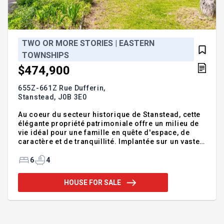
TWO OR MORE STORIES | EASTERN
TOWNSHIPS
$474,900
655Z-661Z Rue Dufferin,
Stanstead,
J0B 3E0
Au coeur du secteur historique de Stanstead, cette
élégante propriété patrimoniale offre un milieu de
vie idéal pour une famille en quête d'espace, de
caractère et de tranquillité. Implantée sur un vaste
terrain de 29 010 pi², elle se distingue par ses
grandes pièces lumineuses, ses boiseries et
6
4
vitraux d'époque. Les étages permettent
d'aménager une résidence unifamiliale spacieuse
HOUSE FOR SALE
ou intergénérationnelle selon vos besoins. À
l'extérieur, la cour intime, les arbres matures, la
pergola et le garage construit en 2023 créent un
environnement parfait pour la vie familiale.
Addendum:Propr