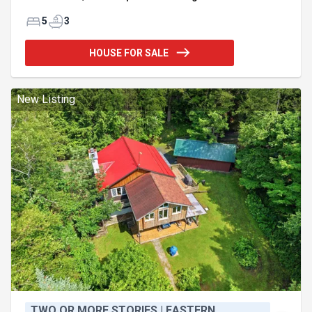
Addendum:Incusions:Exclusions:
5
3
HOUSE FOR SALE
New Listing
TWO OR MORE STORIES | EASTERN