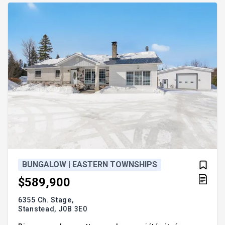
s'harmonisent à merveille! Addendum:Une arch
BUNGALOW | EASTERN TOWNSHIPS
$589,900
6355 Ch. Stage,
Stanstead,
J0B 3E0