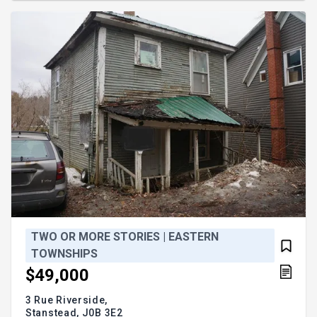
saisir! Addendum:- Pour s'y rendre, prendre
l'autoroute 55 et sortir à la dernière sortie avant les
douanes a
TWO OR MORE STORIES | EASTERN
TOWNSHIPS
$49,000
3 Rue Riverside,
Stanstead,
J0B 3E2