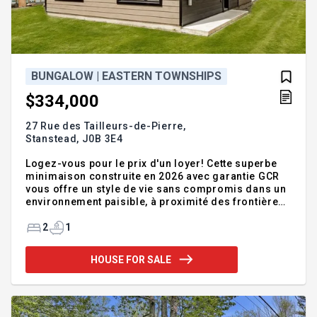
BUNGALOW | EASTERN TOWNSHIPS
$334,000
27 Rue des Tailleurs-de-Pierre,
Stanstead,
J0B 3E4
Logez-vous pour le prix d'un loyer! Cette superbe
minimaison construite en 2026 avec garantie GCR
vous offre un style de vie sans compromis dans un
environnement paisible, à proximité des frontières
et des services. Vous serez charmé par le plafond
cathédrale qui surplombe l'aire ouverte regroupant
2
1
le salon, la salle à manger et la cuisine. Elle
propose 2 chambres à coucher, une magnifique
HOUSE FOR SALE
salle de bain avec douche vitrée, une thermopompe
murale, une luminosité remarquable et un décor
actuel. Une propriété clé en main où confort,
simplicité et nature se rencontrent. À découvrir
rapidement!