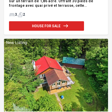
sur un terrain de 1,86 acre. Offrant 30 pieds de
frontage avec quai privé et terrasse, cette
résidence propose un mode de vie axé sur le lac,
l'intimité et la simplicité. L'intérieur contemporain
3
2
comprend une suite principale de style hôtel-
boutique, deux chambres supplémentaires et une
HOUSE FOR SALE
salle de bains complète. Garage double, vaste
terrain avec potentiel d'agrandissement ou
d'aménagement complémentaire, incluant la
possibilité d'un terrain de pickleball ou de tennis.
New Listing
Située à proximité de la frontière amé