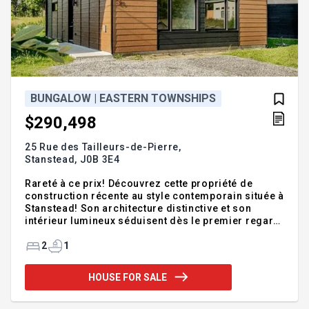
BUNGALOW | EASTERN TOWNSHIPS
$290,498
25 Rue des Tailleurs-de-Pierre,
Stanstead,
J0B 3E4
Rareté à ce prix! Découvrez cette propriété de
construction récente au style contemporain située à
Stanstead! Son architecture distinctive et son
intérieur lumineux séduisent dès le premier regard.
L'aire de vie ouverte se démarque par son plafond
cathédrale, sa cuisine aux teintes naturelles avec
2
1
grand îlot et son abondante fenestration. La salle
de bain propose bain et douche vitrée séparée.
HOUSE FOR SALE
Thermopompe, terrasse de béton et terrain offrant
un bel espace extérieur complètent le tout. Une
propriété moderne où confort, simplicité et design