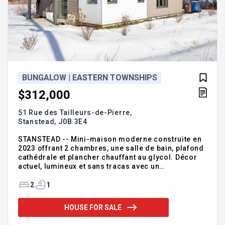
BUNGALOW | EASTERN TOWNSHIPS
$312,000
51 Rue des Tailleurs-de-Pierre,
Stanstead,
J0B 3E4
STANSTEAD -- Mini-maison moderne construite en
2023 offrant 2 chambres, une salle de bain, plafond
cathédrale et plancher chauffant au glycol. Décor
actuel, lumineux et sans tracas avec un
aménagement paysager soigné. Située dans un
quartier paisible, à deux pas de la frontière
2
1
américaine. Profitez des attraits de la région : piste
cyclable Tomifobia, descente à bateau (quai
HOUSE FOR SALE
fédéral), plage Weir, golf Dufferin Heights. Un petit
bijou au coeur de la nature. Une occasion rare à