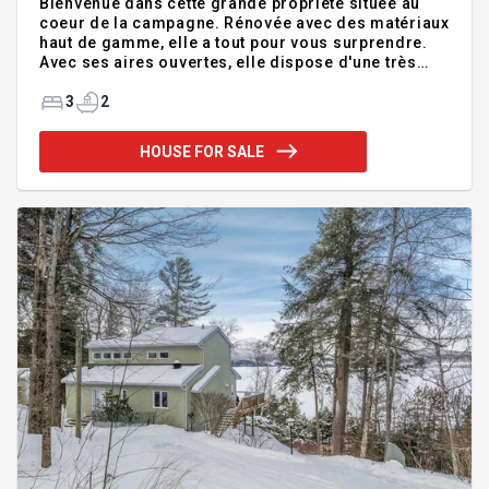
Bienvenue dans cette grande propriété située au
coeur de la campagne. Rénovée avec des matériaux
haut de gamme, elle a tout pour vous surprendre.
Avec ses aires ouvertes, elle dispose d'une très
belle luminosité. Vous serez surpris par sa grande
cuisine haut de gamme avec armoires de cerisier
3
2
et comptoirs de granite, ses salles de bain
rénovées, ses planchers de bois jatoba et de
HOUSE FOR SALE
granite, ses patios extérieurs en granite et ses 2
garages. Une occasion rare à ne pas manquer.
Addendum:Situé à 5 kilomètres du village de
Stanstead et de ses services dont; l'école du
Jardins-des-Frontière