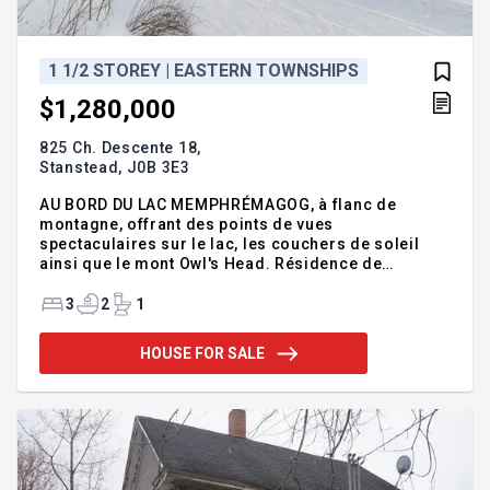
1 1/2 STOREY | EASTERN TOWNSHIPS
$1,280,000
825 Ch. Descente 18,
Stanstead,
J0B 3E3
AU BORD DU LAC MEMPHRÉMAGOG, à flanc de
montagne, offrant des points de vues
spectaculaires sur le lac, les couchers de soleil
ainsi que le mont Owl's Head. Résidence de
campagne const. 1997 offrant une fenestration
omniprésente laissant entrer toute la lumière
3
2
1
naturelle. 3 c.c., 2,5 s.b. foyer, plafond cathédrale
ainsi que cuisine rénovée. Un littoral de 172' en
HOUSE FOR SALE
bordure du lac sur ce terrain boisé et en pente avec
sentier menant au au quai commun. Possibilité d'y
installer votre propre quai. Secteur tranquille du lac
tout juste en face de la Pointe Magoon.
Addendum:AU BORD DU LAC ME