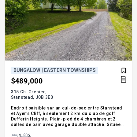
BUNGALOW | EASTERN TOWNSHIPS
$489,000
315 Ch. Grenier,
Stanstead,
J0B 3E0
Endroit paisible sur un cul-de-sac entre Stanstead
et Ayer's Cliff, à seulement 2 km du club de golf
Dufferin Heights. Plain-pied de 4 chambres et 2
salles de bain avec garage double attaché. Située
en retrait de la route, sur un terrain surélevé avec
arbres matures assurant intimité et tranquillité.
4
2